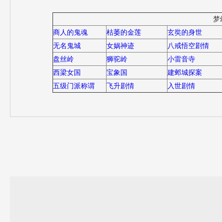
梦
商人的鬼魂
枯萎的金莲
玄奘的身世
无名鬼城
女娲神迹
八戒悟空剧情
盘丝岭
狮驼岭
小雷音寺
西梁女国
宝象国
建邺城探案
五级门派称谓
飞升剧情
入世剧情