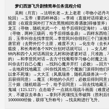
梦幻西游飞升剧情简单任务流程介绍
吴刚（月宫）→法明长老→太上老君（寻物小还丹
轮回）→玉帝（要四样神器）→李靖（直接对话得避火
观音（在观音洞外打了N次黑熊精[吃香遇敌]得修篁斧
龙王（寻物，随机光武一个，给予后得到定海针）→镇
（寻物，两种三级药，给予后得炼金鼎）→四样东西给
后，玉帝叫你去找李世民→李世民叫你得到三个门派推
唐官府（去野外打个土匪，难度不大）→化生寺（去长
瘟疫，和长寿村各个NPC分别对话就可以．）→女儿村（
钟内和四个人对话再回女儿村和孙婆婆对话，只准跑，
的）→和李世民对话→去方寸找葡萄学习修心封魔之法
叫你去打自己心魔）→找到心魔并开打（必败）→回方
→去地府找地藏王（叫你找其他三个魔族门派得到他们
以拿不死壤）→大大王（凤凰瑞兽，随机高级兽决一个
后获得同意）→魔王（和他的小兵打，必败后得到同意
三十娘（随机暗器一个，给予后同意）→回去找地藏王
鬼城（125.127）点击箱子 一点就出现战斗画面（难度
大，不建议去单条）→拿到不死壤找玉帝破阵（胜利后
1000000经验，获得飞升称号）→找吴刚进行飞升。