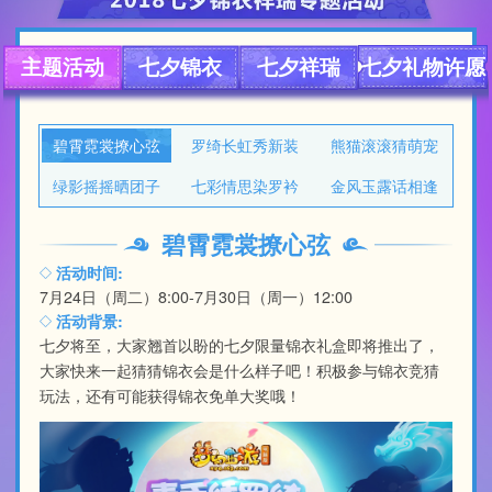
主题活动
七夕锦衣
七夕祥瑞
七夕礼物许愿
碧霄霓裳撩心弦
罗绮长虹秀新装
熊猫滚滚猜萌宠
绿影摇摇晒团子
七彩情思染罗衿
金风玉露话相逢
碧霄霓裳撩心弦
活动时间:
7月24日（周二）8:00-7月30日（周一）12:00
活动背景:
七夕将至，大家翘首以盼的七夕限量锦衣礼盒即将推出了，
大家快来一起猜猜锦衣会是什么样子吧！积极参与锦衣竞猜
玩法，还有可能获得锦衣免单大奖哦！