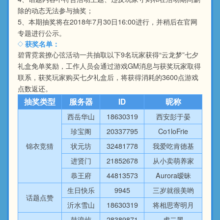
除的动态无法参与抽奖；
5、本期抽奖将在2018年7月30日16:00进行，并稍后在官网
专题进行公示。
获奖名单：
碧霄霓裳撩心弦活动一共抽取以下9名玩家获得“云龙梦”七夕
礼盒免单奖励，工作人员会通过游戏GM消息与获奖玩家取得
联系，获奖玩家购买七夕礼盒后，将获得消耗的3600点游戏
点数返还。
抽奖类型
服务器
ID
昵称
西岳华山
18630319
西安彭于晏
珍宝阁
20337795
Co1loFrie
锦衣竞猜
状元坊
32481778
我爱吃肯德基
进贤门
21852678
从小卖萌养家
恭王府
44813573
Aurora暧昧
生日快乐
9945
三岁就很美哟
话题点赞
沂水雪山
18630319
将相思寄明月
鼓浪屿
28389871
虎二黑