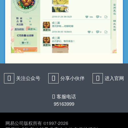
򰀁
关注公众号
򰀂
分享小伙伴
򰀄
进入官网
客服电话
򰀃
95163999
网易公司版权所有 ©1997-2026