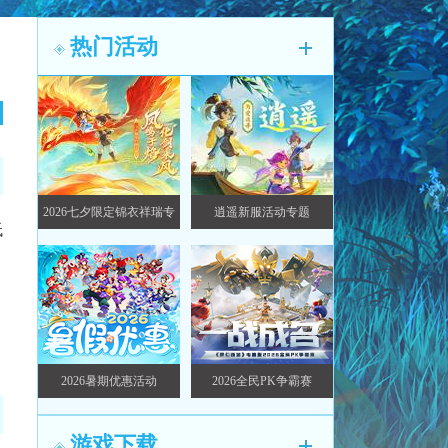
热门活动
2026七夕限定锦衣祥瑞专
逍遥新服活动专题
低
题
2026暑期优惠活动
2026全民PK争霸赛
游戏下载