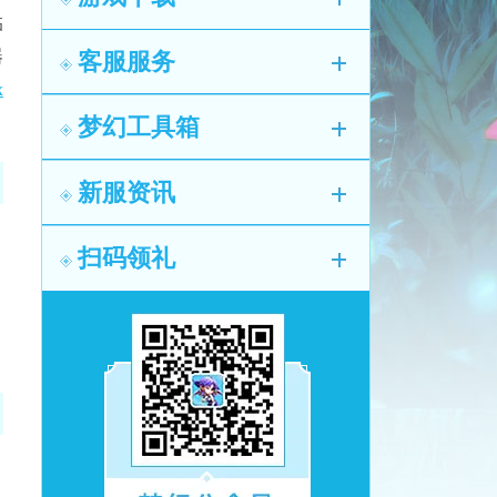
临
器
客服服务
x
梦幻工具箱
新服资讯
扫码领礼