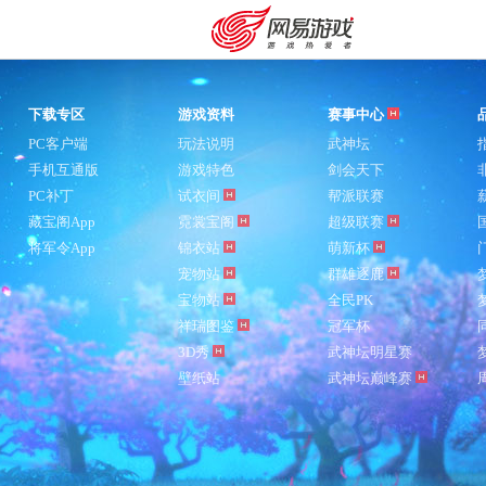
下载专区
游戏资料
赛事中心
PC客户端
玩法说明
武神坛
手机互通版
游戏特色
剑会天下
PC补丁
试衣间
帮派联赛
藏宝阁App
霓裳宝阁
超级联赛
将军令App
锦衣站
萌新杯
宠物站
群雄逐鹿
宝物站
全民PK
祥瑞图鉴
冠军杯
3D秀
武神坛明星赛
壁纸站
武神坛巅峰赛
购卡充值
客服中心