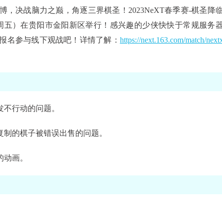
决战脑力之巅，角逐三界棋圣！2023NeXT春季赛-棋圣降
（周五）在贵阳市金阳新区举行！感兴趣的少侠快快于常规服务
5）报名参与线下观战吧！详情了解：
https://next.163.com/match/next
发不行动的问题。
复制的棋子被错误出售的问题。
的动画。