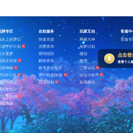
品牌专区
自助服务
玩家互动
客服中
指尖上的梦幻
快速充值
网易大神
客服专
非遗守护计划
消费查询
创梦计划
薪火逐梦
密码找回
微信
点击登
国风文化馆
解除密保
微博
查看个人
门派神曲
账号安全专区
三界论坛
梦幻IP小说
梦幻精灵DS版
论坛小程序
梦幻动画片
回流福利
短视频站
同人文化站
梦幻手办站
周边商城