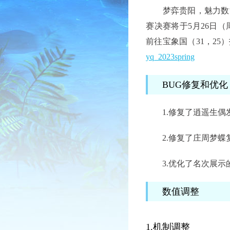
梦弈贵阳，魅力数博，
赛决赛将于5月26日
前往宝象国（31，2
yq_2023spring
BUG修复和优化
1.修复了逍遥生偶
2.修复了庄周梦蝶
3.优化了名次展示
数值调整
1.机制调整