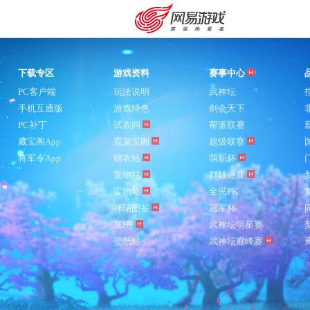
下载专区
游戏资料
赛事中心
PC客户端
玩法说明
武神坛
手机互通版
游戏特色
剑会天下
PC补丁
试衣间
帮派联赛
藏宝阁App
霓裳宝阁
超级联赛
将军令App
锦衣站
萌新杯
宠物站
群雄逐鹿
宝物站
全民PK
祥瑞图鉴
冠军杯
3D秀
武神坛明星赛
壁纸站
武神坛巅峰赛
购卡充值
客服中心