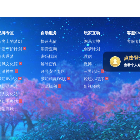
品牌专区
自助服务
玩家互动
客服中
指尖上的梦幻
快速充值
网易大神
客服专
非遗守护计划
消费查询
创梦计划
薪火逐梦
密码找回
微信
点击登
国风文化馆
解除密保
微博
查看个人
门派神曲
账号安全专区
三界论坛
梦幻IP小说
梦幻精灵DS版
论坛小程序
梦幻动画片
回流福利
短视频站
同人文化站
梦幻手办站
周边商城