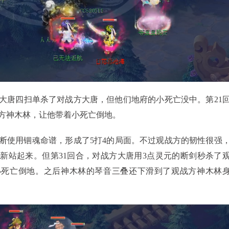
唐四扫单杀了对战方大唐，但他们地府的小死亡没中。第21
方神木林，让他带着小死亡倒地。
使用锢魂命谱，形成了5打4的局面。不过观战方的韧性很强
新站起来。但第31回合，对战方大唐用3点灵元的断剑秒杀了
小死亡倒地。之后神木林的琴音三叠还下滑到了观战方神木林