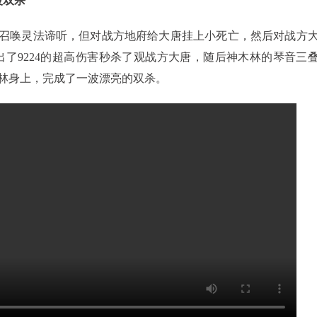
波双杀
召唤灵法谛听，但对战方地府给大唐挂上小死亡，然后对战方
出了9224的超高伤害秒杀了观战方大唐，随后神木林的琴音三
林身上，完成了一波漂亮的双杀。