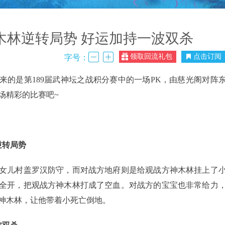
木林逆转局势 好运加持一波双杀
领取回流礼包
点击订阅
字号：
是第189届武神坛之战积分赛中的一场PK，由慈光阁对阵
场精彩的比赛吧~
逆转局势
女儿村盖罗汉防守，而对战方地府则是给观战方神木林挂上了
全开，把观战方神木林打成了空血。对战方的宝宝也非常给力
神木林，让他带着小死亡倒地。