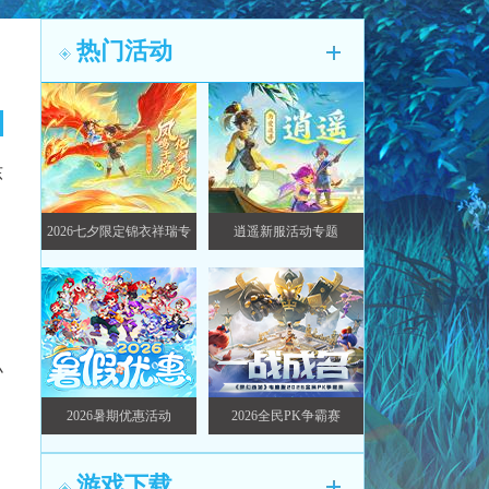
热门活动
东
2026七夕限定锦衣祥瑞专
逍遥新服活动专题
题
小
，
2026暑期优惠活动
2026全民PK争霸赛
游戏下载