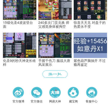
15锻化圣4凌波登台
240多次门贡兑换 师
惊喜天天见 对盘子的
面
父感觉身体被掏空
热爱永不变
化圣9的秒天神龙长啥
手握千伤刀 服战大唐
紫色葫芦脑抽开 不过
样
风采展示
瘾再鉴定
《梦幻
官方微博
官方微信
网易大神
藏宝阁
客服中心