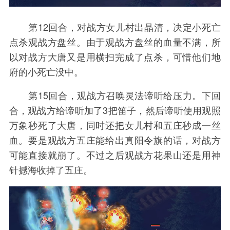
第12回合，对战方女儿村出晶清，决定小死亡
点杀观战方盘丝。由于观战方盘丝的血量不满，所
以对战方大唐又是用横扫完成了点杀，可惜他们地
府的小死亡没中。
第15回合，观战方召唤灵法谛听给压力。下回
合，观战方给谛听加了3把笛子，然后谛听使用观照
万象秒死了大唐，同时还把女儿村和五庄秒成一丝
血。要是观战方五庄能给出真阳令旗的话，对战方
可能直接就崩了。不过之后观战方花果山还是用神
针撼海收掉了五庄。