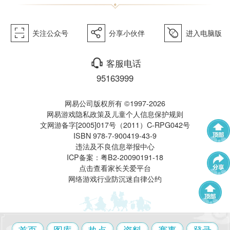
򰀁
򰀂
򰀄
关注公众号
分享小伙伴
进入电脑版
西游》
򰀃
客服电话
95163999
网易公司版权所有 ©1997-2026
网易游戏隐私政策及儿童个人信息保护规则
文网游备字[2005]017号（2011）C-RPG042号
ISBN 978-7-900419-43-9
电脑版
违法及不良信息举报中心
武神坛
帮派联赛
ICP备案：粤B2-20090191-18
点击查看家长关爱平台
网络游戏行业防沉迷自律公约
群雄逐鹿
全民PK赛
帮派精英赛
赛事中心
首页
图库
热点
资料
赛事
登录