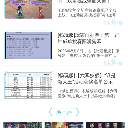
幕，双重挑战全面来袭！
“山河画境”全新竞技篇章现已全服
上线，“山河画境·挑战赛”与“山河画
境·月度英雄榜”两大玩法同步放
出。参与玩法不仅有机会获得特赦
令牌、无双徽记等高价值道具，还
能解锁专属限时称谓、万界通廊摊
[畅玩服]玩家自办赛：第一届
位招牌装饰、首领雕像庭院装饰等
神威单挑赛圆满落幕
限定奖励。
2026年8月2日，由【此最相思】服
务器「失控.」发起的“第一届神威
单挑赛”圆满落幕。
[畅玩服]【六耳猕猴】“谁是
新人王”活动获奖名单公示
《梦幻西游》电脑版畅玩服【六耳
猕猴-谁是新人王】活动已经顺利落
下帷幕，恭喜以下玩家获得[ROG
玩家国度]周边奖励！ （活动详情
如下：https://xyq.