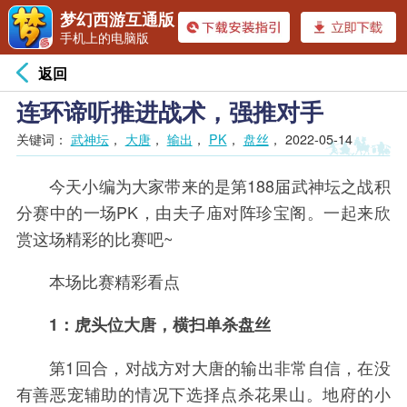
梦幻西游互通版
手机上的电脑版
返回
连环谛听推进战术，强推对手
关键词：
武神坛
，
大唐
，
输出
，
PK
，
盘丝
，
2022-05-14
今天小编为大家带来的是第188届武神坛之战积
分赛中的一场PK，由夫子庙对阵珍宝阁。一起来欣
赏这场精彩的比赛吧~
本场比赛精彩看点
1：虎头位大唐，横扫单杀盘丝
第1回合，对战方对大唐的输出非常自信，在没
有善恶宠辅助的情况下选择点杀花果山。地府的小