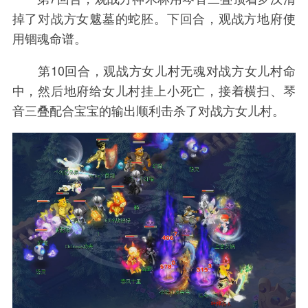
掉了对战方女魃墓的蛇胚。下回合，观战方地府使
用锢魂命谱。
第10回合，观战方女儿村无魂对战方女儿村命
中，然后地府给女儿村挂上小死亡，接着横扫、琴
音三叠配合宝宝的输出顺利击杀了对战方女儿村。