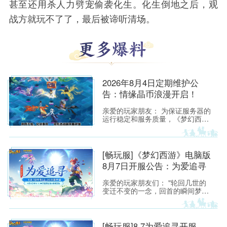
甚至还用杀人力劈宠偷袭化生。化生倒地之后，观
战方就玩不了了，最后被谛听清场。
2026年8月4日定期维护公
告：情缘晶币浪漫开启！
亲爱的玩家朋友： 为保证服务器的
运行稳定和服务质量，《梦幻西
游》所有服务器将于2026年8月4日
上午8:00停机，进行每周例行的维
护工作。预计维护时间为上午8:00
至9:30，请各位玩家相互转告，并
[畅玩服]《梦幻西游》电脑版
提前留意游戏时间，以免造成不必
8月7日开服公告：为爱追寻
要的损失。
亲爱的玩家朋友们： "轮回几世的
变迁不变的一念，回首的瞬间梦醒
融化如雪，盛开为你埋葬的誓
言"——当这首熟悉的旋律响起，每
一位曾初入建邺城、流连于长安城
烟火中的少侠，心头都会泛起阵阵
[畅玩服]8.7为爱追寻开服，