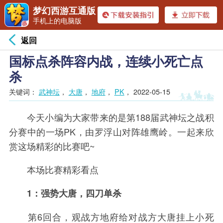
梦幻西游互通版
手机上的电脑版
返回
国标点杀阵容内战，连续小死亡点
杀
关键词：
武神坛
，
大唐
，
地府
，
PK
，
2022-05-15
今天小编为大家带来的是第188届武神坛之战积
分赛中的一场PK，由罗浮山对阵雄鹰岭。一起来欣
赏这场精彩的比赛吧~
本场比赛精彩看点
1：强势大唐，四刀单杀
第6回合，观战方地府给对战方大唐挂上小死