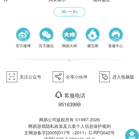
《梦幻
官方微博
官方微信
网易大神
藏宝阁
客服中心
򰀁
򰀂
򰀄
关注公众号
分享小伙伴
进入电脑版
西游》
򰀃
客服电话
95163999
网易公司版权所有 ©1997-2026
网易游戏隐私政策及儿童个人信息保护规则
文网游备字[2005]017号（2011）C-RPG042号
ISBN 978-7-900419-43-9