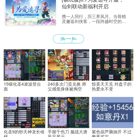
涟漪。那一瞬的悸动，是我们在锦
仙剑联动新福利开启
瑟年华中与梦幻相遇的美好，也是
仙剑世界里那段刻骨铭心的宿命回
携一人同行，历三界风月。当骨精
响。
灵邂逅剑侠客，一段跨越时空的浪
漫传说徐徐展开！
15锻化圣4凌波登台
240多次门贡兑换 师
惊喜天天见 对盘子的
面
父感觉身体被掏空
热爱永不变
化圣9的秒天神龙长啥
手握千伤刀 服战大唐
紫色葫芦脑抽开 不过
样
风采展示
瘾再鉴定