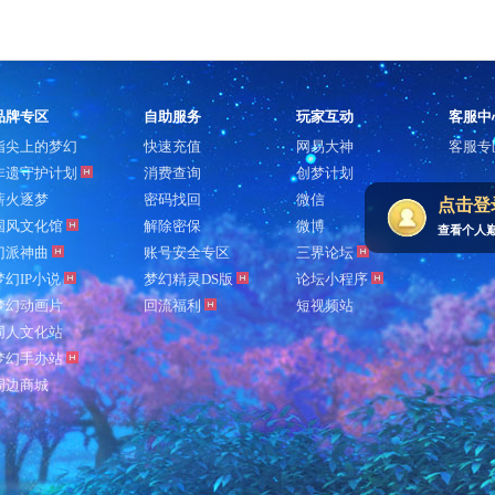
品牌专区
自助服务
玩家互动
客服中
指尖上的梦幻
快速充值
网易大神
客服专
非遗守护计划
消费查询
创梦计划
薪火逐梦
密码找回
微信
点击登
国风文化馆
解除密保
微博
查看个人
门派神曲
账号安全专区
三界论坛
梦幻IP小说
梦幻精灵DS版
论坛小程序
梦幻动画片
回流福利
短视频站
同人文化站
梦幻手办站
周边商城