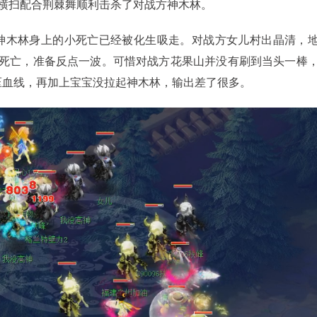
横扫配合荆棘舞顺利击杀了对战方神木林。
木林身上的小死亡已经被化生吸走。对战方女儿村出晶清，
死亡，准备反点一波。可惜对战方花果山并没有刷到当头一棒
压血线，再加上宝宝没拉起神木林，输出差了很多。