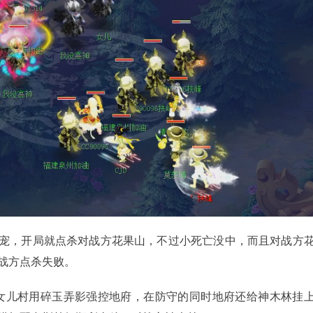
，开局就点杀对战方花果山，不过小死亡没中，而且对战方
战方点杀失败。
儿村用碎玉弄影强控地府，在防守的同时地府还给神木林挂