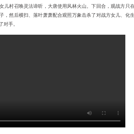
女儿村召唤灵法谛听，大唐使用风林火山。下回合，观战方只
子，然后横扫、落叶萧萧配合观照万象击杀了对战方女儿、化
了对手。