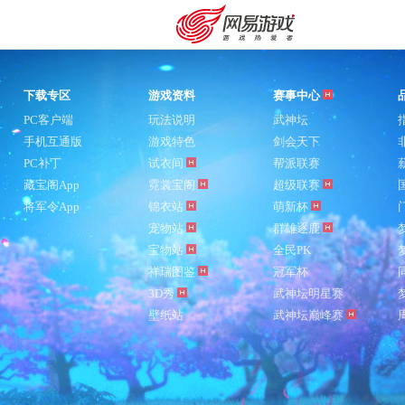
下载专区
游戏资料
赛事中心
PC客户端
玩法说明
武神坛
手机互通版
游戏特色
剑会天下
PC补丁
试衣间
帮派联赛
藏宝阁App
霓裳宝阁
超级联赛
将军令App
锦衣站
萌新杯
宠物站
群雄逐鹿
宝物站
全民PK
祥瑞图鉴
冠军杯
3D秀
武神坛明星赛
壁纸站
武神坛巅峰赛
购卡充值
客服中心