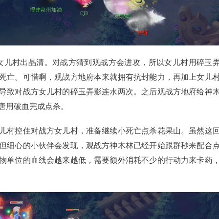
儿村出晶清。对战方猜到观战方会进攻，所以女儿村用碎玉
死亡。可惜啊，观战方地府本来就拥有抗封能力，再加上女儿
导致对战方女儿村的碎玉弄影连水两次。之后观战方地府给神
唐用破血完成点杀。
村控住对战方女儿村，准备继续小死亡点杀花果山。虽然这
但细心的小伙伴会发现，观战方神木林已经开始跟群秒来配合
物单位的血线会越来越低，需要额外消耗不少的行动力来卡药