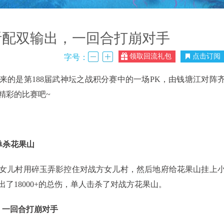
听配双输出，一回合打崩对手
领取回流礼包
点击订阅
字号：
是第188届武神坛之战积分赛中的一场PK，由钱塘江对阵
精彩的比赛吧~
，单杀花果山
女儿村用碎玉弄影控住对战方女儿村，然后地府给花果山挂上
了18000+的总伤，单人击杀了对战方花果山。
，一回合打崩对手