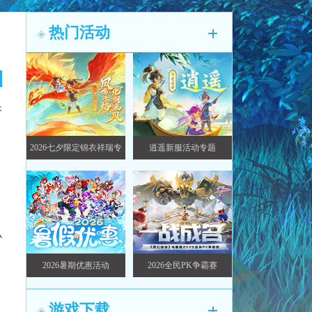
热门活动
齐
2026七夕限定锦衣祥瑞专
逍遥新服活动专题
题
小
2026暑期优惠活动
2026全民PK争霸赛
游戏下载