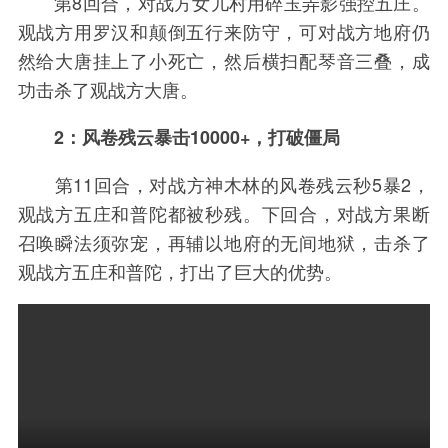
第8回合，对战方女儿村用碎玉弄影强控五庄。
观战方用罗汉和颠倒五行来防守，可对战方地府仍
然给大唐挂上了小死亡，然后横扫配琴音三叠，成
功击杀了观战方大唐。
2：风卷残云暴击10000+，打破僵局
第11回合，对战方神木林的风卷残云秒5暴2，
观战方五庄和普陀都被秒残。下回合，对战方果断
召唤瞬法须弥宠，再辅以地府的无间地狱，击杀了
观战方五庄和普陀，打出了巨大的优势。