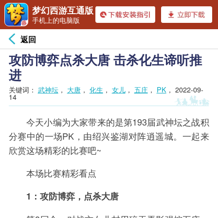
梦幻西游互通版
手机上的电脑版
返回
攻防博弈点杀大唐 击杀化生谛听推
进
关键词：
武神坛
，
大唐
，
化生
，
女儿
，
五庄
，
PK
，
2022-09-
14
今天小编为大家带来的是第193届武神坛之战积
分赛中的一场PK，由绍兴鉴湖对阵逍遥城。一起来
欣赏这场精彩的比赛吧~
本场比赛精彩看点
1：攻防博弈，点杀大唐