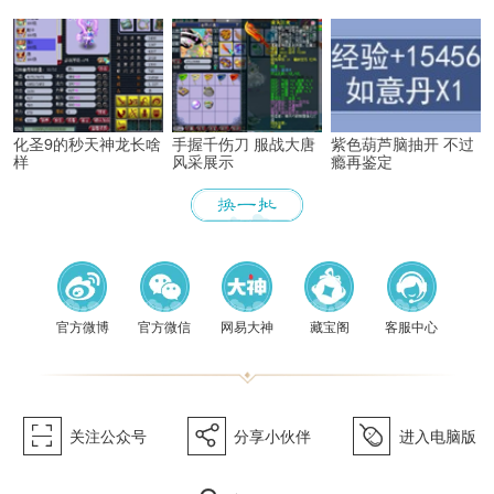
化圣9的秒天神龙长啥
手握千伤刀 服战大唐
紫色葫芦脑抽开 不过
样
风采展示
瘾再鉴定
《梦幻
官方微博
官方微信
网易大神
藏宝阁
客服中心
򰀁
򰀂
򰀄
关注公众号
分享小伙伴
进入电脑版