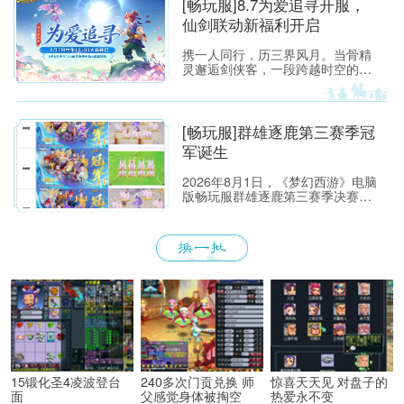
[畅玩服]8.7为爱追寻开服，
涟漪。那一瞬的悸动，是我们在锦
仙剑联动新福利开启
瑟年华中与梦幻相遇的美好，也是
仙剑世界里那段刻骨铭心的宿命回
携一人同行，历三界风月。当骨精
响。
灵邂逅剑侠客，一段跨越时空的浪
漫传说徐徐展开！
[畅玩服]群雄逐鹿第三赛季冠
军诞生
2026年8月1日，《梦幻西游》电脑
版畅玩服群雄逐鹿第三赛季决赛准
时开启。经过多轮激烈对战，五大
组别冠军战队已经全部诞生。
15锻化圣4凌波登台
240多次门贡兑换 师
惊喜天天见 对盘子的
面
父感觉身体被掏空
热爱永不变