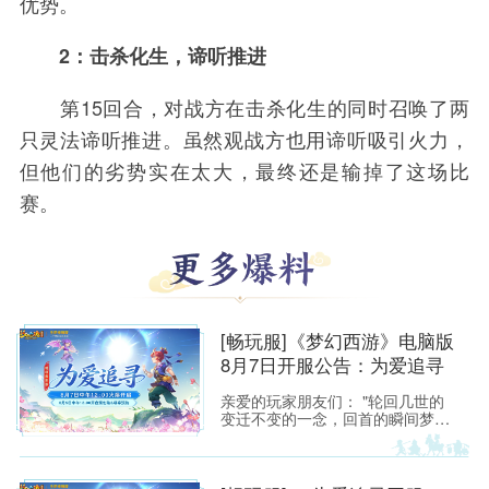
优势。
2：击杀化生，谛听推进
第15回合，对战方在击杀化生的同时召唤了两
只灵法谛听推进。虽然观战方也用谛听吸引火力，
但他们的劣势实在太大，最终还是输掉了这场比
赛。
[畅玩服]《梦幻西游》电脑版
8月7日开服公告：为爱追寻
亲爱的玩家朋友们： "轮回几世的
变迁不变的一念，回首的瞬间梦醒
融化如雪，盛开为你埋葬的誓
言"——当这首熟悉的旋律响起，每
一位曾初入建邺城、流连于长安城
烟火中的少侠，心头都会泛起阵阵