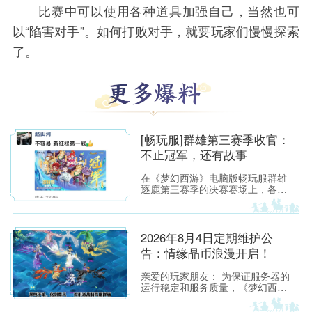
比赛中可以使用各种道具加强自己，当然也可
以“陷害对手”。如何打败对手，就要玩家们慢慢探索
了。
[畅玩服]群雄第三赛季收官：
不止冠军，还有故事
在《梦幻西游》电脑版畅玩服群雄
逐鹿第三赛季的决赛赛场上，各位
少侠不仅能看到精彩激烈的顶尖对
决，赛场之外也同样看点满满。下
面，就带各位少侠了解一下吧！
2026年8月4日定期维护公
告：情缘晶币浪漫开启！
亲爱的玩家朋友： 为保证服务器的
运行稳定和服务质量，《梦幻西
游》所有服务器将于2026年8月4日
上午8:00停机，进行每周例行的维