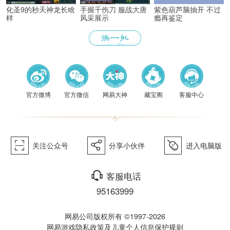
化圣9的秒天神龙长啥
手握千伤刀 服战大唐
紫色葫芦脑抽开 不过
样
风采展示
瘾再鉴定
《梦幻
官方微博
官方微信
网易大神
藏宝阁
客服中心
򰀁
򰀂
򰀄
关注公众号
分享小伙伴
进入电脑版
西游》
򰀃
客服电话
95163999
网易公司版权所有 ©1997-2026
网易游戏隐私政策及儿童个人信息保护规则