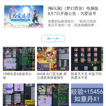
护工作。预计维护时间为上午8:00
至9:30，请各位玩家相互转告，并
[畅玩服]《梦幻西游》电脑版
提前留意游戏时间，以免造成不必
8月7日开服公告：为爱追寻
要的损失。
亲爱的玩家朋友们： "轮回几世的
变迁不变的一念，回首的瞬间梦醒
融化如雪，盛开为你埋葬的誓
言"——当这首熟悉的旋律响起，每
一位曾初入建邺城、流连于长安城
烟火中的少侠，心头都会泛起阵阵
涟漪。那一瞬的悸动，是我们在锦
瑟年华中与梦幻相遇的美好，也是
仙剑世界里那段刻骨铭心的宿命回
响。
15锻化圣4凌波登台
240多次门贡兑换 师
惊喜天天见 对盘子的
面
父感觉身体被掏空
热爱永不变