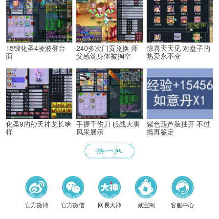
15锻化圣4凌波登台
240多次门贡兑换 师
惊喜天天见 对盘子的
面
父感觉身体被掏空
热爱永不变
化圣9的秒天神龙长啥
手握千伤刀 服战大唐
紫色葫芦脑抽开 不过
样
风采展示
瘾再鉴定
《梦幻
官方微博
官方微信
网易大神
藏宝阁
客服中心