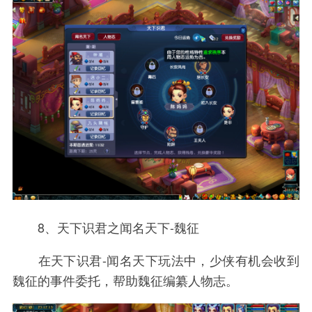
8、天下识君之闻名天下-魏征
在天下识君-闻名天下玩法中，少侠有机会收到
魏征的事件委托，帮助魏征编纂人物志。