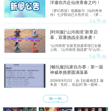
洋邀你共赴仙侠青春之约！
《梦幻西游》电脑版与《仙剑奇侠
传》七夕联动已火热开启，《梦幻
西游》电脑版代言人杨洋出镜拍摄
的联动主题视频也已在全网同步上
线。 视频以青春成长为情感主线，
串联起两大IP跨越时光的共同记
[时间服]“山河画境”新章启
忆，精准戳中无数玩家的成长共
幕，双重挑战全面来袭！
鸣。
“山河画境”全新竞技篇章现已全服
上线，“山河画境·挑战赛”与“山河画
境·月度英雄榜”两大玩法同步放
出。参与玩法不仅有机会获得特赦
令牌、无双徽记等高价值道具，还
能解锁专属限时称谓、万界通廊摊
[畅玩服]玩家自办赛：第一届
位招牌装饰、首领雕像庭院装饰等
神威单挑赛圆满落幕
限定奖励。
2026年8月2日，由【此最相思】服
务器「失控.」发起的“第一届神威
单挑赛”圆满落幕。