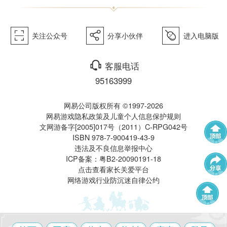
򰀁
򰀂
򰀄
关注公众号
分享小伙伴
进入电脑版
西游》
򰀃
客服电话
95163999
网易公司版权所有 ©1997-2026
网易游戏隐私政策及儿童个人信息保护规则
文网游备字[2005]017号（2011）C-RPG042号
ISBN 978-7-900419-43-9
电脑版
违法及不良信息举报中心
武神坛
帮派联赛
ICP备案：粤B2-20090191-18
点击查看家长关爱平台
网络游戏行业防沉迷自律公约
群雄逐鹿
全民PK赛
帮派精英赛
赛事中心