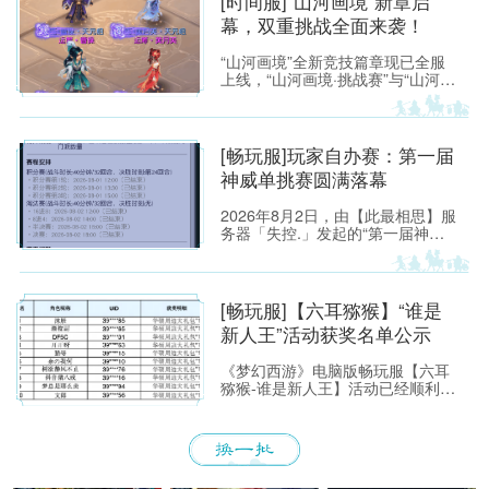
[时间服]“山河画境”新章启
幕，双重挑战全面来袭！
“山河画境”全新竞技篇章现已全服
上线，“山河画境·挑战赛”与“山河画
境·月度英雄榜”两大玩法同步放
出。参与玩法不仅有机会获得特赦
令牌、无双徽记等高价值道具，还
能解锁专属限时称谓、万界通廊摊
[畅玩服]玩家自办赛：第一届
位招牌装饰、首领雕像庭院装饰等
神威单挑赛圆满落幕
限定奖励。
2026年8月2日，由【此最相思】服
务器「失控.」发起的“第一届神威
单挑赛”圆满落幕。
[畅玩服]【六耳猕猴】“谁是
新人王”活动获奖名单公示
《梦幻西游》电脑版畅玩服【六耳
猕猴-谁是新人王】活动已经顺利落
下帷幕，恭喜以下玩家获得[ROG
玩家国度]周边奖励！ （活动详情
如下：https://xyq.