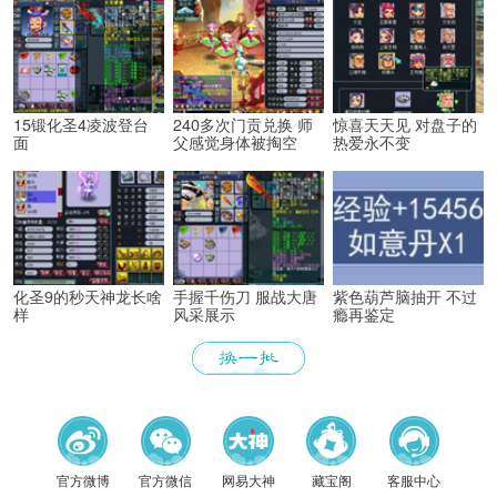
15锻化圣4凌波登台
240多次门贡兑换 师
惊喜天天见 对盘子的
面
父感觉身体被掏空
热爱永不变
化圣9的秒天神龙长啥
手握千伤刀 服战大唐
紫色葫芦脑抽开 不过
样
风采展示
瘾再鉴定
官方微博
官方微信
网易大神
藏宝阁
客服中心