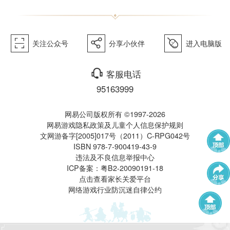
《梦幻
򰀁
򰀂
򰀄
关注公众号
分享小伙伴
进入电脑版
西游》
򰀃
客服电话
95163999
网易公司版权所有 ©1997-2026
网易游戏隐私政策及儿童个人信息保护规则
文网游备字[2005]017号（2011）C-RPG042号
ISBN 978-7-900419-43-9
电脑版
违法及不良信息举报中心
武神坛
帮派联赛
ICP备案：粤B2-20090191-18
点击查看家长关爱平台
网络游戏行业防沉迷自律公约
群雄逐鹿
全民PK赛