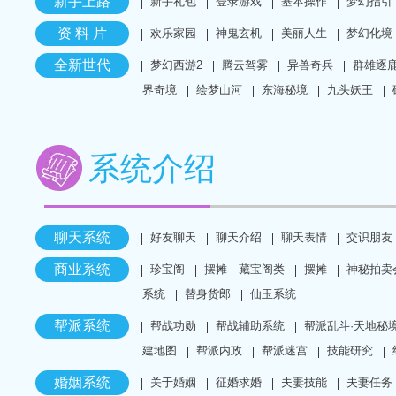
新手上路
新手礼包
登录游戏
基本操作
梦幻指引
资 料 片
欢乐家园
神鬼玄机
美丽人生
梦幻化境
全新世代
梦幻西游2
腾云驾雾
异兽奇兵
群雄逐
界奇境
绘梦山河
东海秘境
九头妖王
系统介绍
聊天系统
好友聊天
聊天介绍
聊天表情
交识朋友
商业系统
珍宝阁
摆摊—藏宝阁类
摆摊
神秘拍卖
系统
替身货郎
仙玉系统
帮派系统
帮战功勋
帮战辅助系统
帮派乱斗·天地秘
建地图
帮派内政
帮派迷宫
技能研究
婚姻系统
关于婚姻
征婚求婚
夫妻技能
夫妻任务