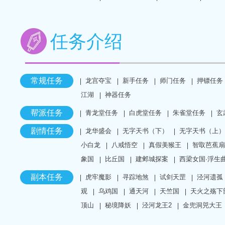
任务介绍
常规任务
龙宫夺宝
新手任务
师门任务
押镖任务
江湖
神器任务
帮派任务
青龙堂任务
白虎堂任务
朱雀堂任务
玄
剧情任务
龙华盛会
无字天书（下）
无字天书（上）
小白龙
八戒悟空
真假美猴王
智取芭蕉扇
象国
比丘国
建邺城探案
西梁女国·浮生
副本任务
虎牢魔影
寻踪地煞
试剑天罡
泾河遗孤
观
乌鸡国
通天河
天竺国
天火之殇下
顶山
秘境降妖
泾河龙王2
金兜洞兕大王