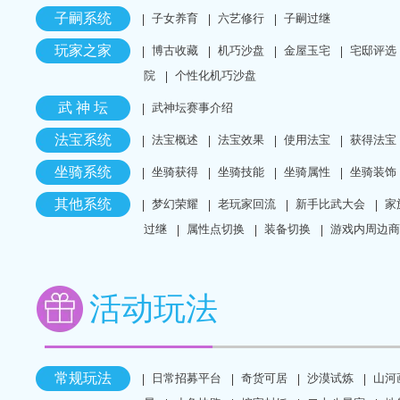
子嗣系统
子女养育
六艺修行
子嗣过继
玩家之家
博古收藏
机巧沙盘
金屋玉宅
宅邸评选
院
个性化机巧沙盘
武 神 坛
武神坛赛事介绍
法宝系统
法宝概述
法宝效果
使用法宝
获得法宝
坐骑系统
坐骑获得
坐骑技能
坐骑属性
坐骑装饰
其他系统
梦幻荣耀
老玩家回流
新手比武大会
家
过继
属性点切换
装备切换
游戏内周边商
活动玩法
常规玩法
日常招募平台
奇货可居
沙漠试炼
山河