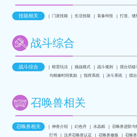
技能相关
门派技能
生活技能
装备特技
打造、缝
战斗综合
战斗综合
暗雷玩法
挑战模式
战斗规则
擂台切磋
与精修时间奖励
指挥系统
决斗系统
擂台
召唤兽相关
召唤兽相关
神兽介绍
幻色丹
水晶糕
召唤兽进阶与
打书
法术召唤兽认证
召唤兽修炼
召唤兽