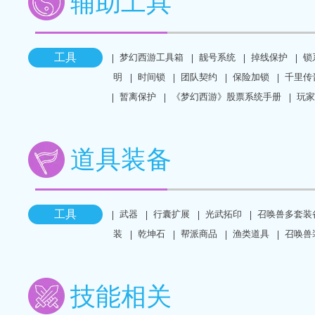
辅助工具
工具
梦幻西游工具箱
靓号系统
掉线保护
锁
明
时间锁
团队契约
保险加锁
千里传
暂离保护
《梦幻西游》股票系统手册
玩家
道具装备
工具
武器
行囊扩展
光武拓印
召唤兽多套装
装
乾坤石
帮派商品
渔类道具
召唤兽
技能相关