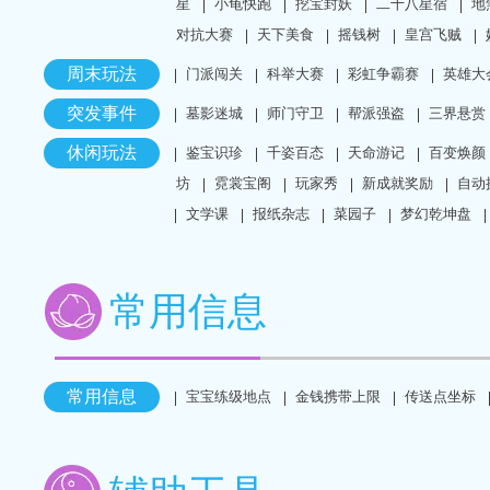
星
小龟快跑
挖宝封妖
二十八星宿
地
对抗大赛
天下美食
摇钱树
皇宫飞贼
周末玩法
门派闯关
科举大赛
彩虹争霸赛
英雄大
突发事件
墓影迷城
师门守卫
帮派强盗
三界悬赏
休闲玩法
鉴宝识珍
千姿百态
天命游记
百变焕颜
坊
霓裳宝阁
玩家秀
新成就奖励
自动
文学课
报纸杂志
菜园子
梦幻乾坤盘
常用信息
常用信息
宝宝练级地点
金钱携带上限
传送点坐标