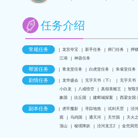
任务介绍
常规任务
龙宫夺宝
新手任务
师门任务
押
江湖
神器任务
帮派任务
青龙堂任务
白虎堂任务
朱雀堂任务
剧情任务
龙华盛会
无字天书（下）
无字天书
小白龙
八戒悟空
真假美猴王
智取
象国
比丘国
建邺城探案
西梁女国
副本任务
虎牢魔影
寻踪地煞
试剑天罡
泾
观
乌鸡国
通天河
天竺国
天火
顶山
秘境降妖
泾河龙王2
金兜洞兕