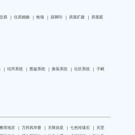
交易
住房婚姻
牧场
踩脚印
房屋扩建
房屋庭
果
结拜系统
图鉴系统
换装系统
社区系统
子嗣
雁塔地宫
万邦风华赛
天降辰星
七色玲珑石
天罡