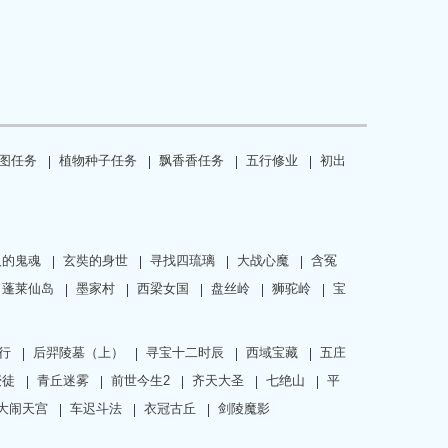
图任务
植物种子任务
飘香香任务
五行修业
初出
人的鬼魂
玄奘的身世
寻找四琉璃
大战心魔
含冤
蓬莱仙岛
墨家村
西梁女国
盘丝岭
狮驼岭
宝
行
后羿陵墓（上）
寻宝十二时辰
西域宝藏
五庄
授徒
青丘迷雾
前世今生2
齐天大圣
七绝山
平
大闹天宫
车迟斗法
衣冠古丘
剑陵魔影