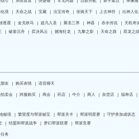
幻指引
系统设置
快捷键
常见问题
点数分配
新手返点
录像播
幻化境
天命之战
宝藏
法宝传奇
坐骑天下
上古神符
出神入化
雄逐鹿
金戈铁马
超凡入圣
聚圣三界
神器
赤水传说
天机奇
王
破釜沉舟
弈决风云
撼海狂龙
九黎之影
天命之路
双龙之
识朋友
购买表情
语音聊天
秘拍卖会
跨服购买
商会
药店
中介
商人
杂货店
福寿店
地秘境
繁荣度与帮派秘宝
帮派关卡
帮派明星赛
守护兽加成状态
究
结盟和帮派战争
梦幻帮派联赛
帮派竞赛
妻任务