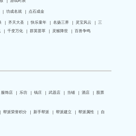
放
游戏时辰
功成名就
点石成金
谈
齐天大圣
快乐童年
名扬三界
灵宝风云
三
战
千变万化
群英荟萃
灵猴降世
百兽争鸣
服饰店
乐坊
钱庄
武器店
当铺
酒店
股票
帮派荣誉积分
新手帮派
帮派建立
帮派属性
自