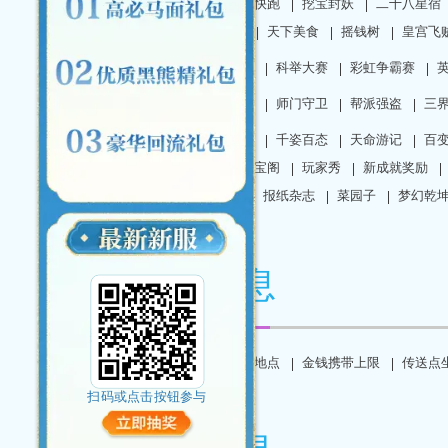
星
小龟快跑
挖宝封妖
二十八星宿
对抗大赛
天下美食
摇钱树
皇宫飞
周末玩法
门派闯关
科举大赛
彩虹争霸赛
突发事件
墓影迷城
师门守卫
帮派强盗
三
休闲玩法
鉴宝识珍
千姿百态
天命游记
百
坊
霓裳宝阁
玩家秀
新成就奖励
文学课
报纸杂志
菜园子
梦幻乾
常用信息
常用信息
宝宝练级地点
金钱携带上限
传送点
扫码或点击按钮参与