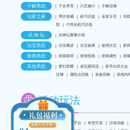
子嗣系统
子女养育
六艺修行
子嗣过继
玩家之家
博古收藏
机巧沙盘
金屋玉宅
宅
院
个性化机巧沙盘
武 神 坛
武神坛赛事介绍
法宝系统
法宝概述
法宝效果
使用法宝
获
坐骑系统
坐骑获得
坐骑技能
坐骑属性
坐
其他系统
梦幻荣耀
老玩家回流
新手比武大会
过继
属性点切换
装备切换
游戏内
活动玩法
常规玩法
日常招募平台
奇货可居
沙漠试炼