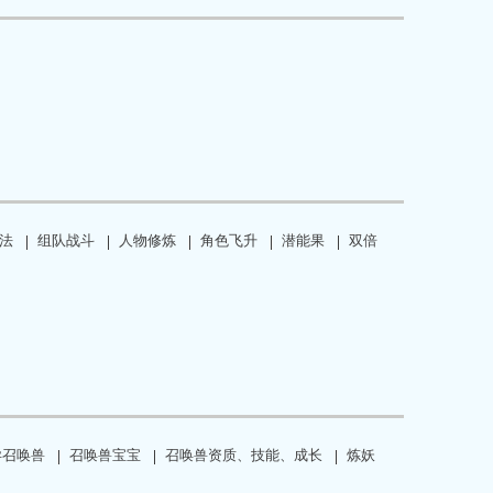
法
组队战斗
人物修炼
角色飞升
潜能果
双倍
异召唤兽
召唤兽宝宝
召唤兽资质、技能、成长
炼妖