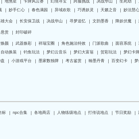
地煞星
卡牌风云赛
幻境寻宝
跨服挑战
决战华山
生死劫
贼
妙手仁心
春色满园
异域欢歌
巧诱妖灵
天籁之音
妙法慧
英雄大会
长安保卫战
决战华山
寻梦追忆
文韵墨香
降妖伏魔
界悬赏
封印破碎
变焕颜
武器焕彩
祥瑞宝圈
角色施法特效
门派歌曲
面容系统
自动换装
钓鱼玩法
梦幻云音乐
梦幻大富翁
贺彩玩法
梦幻卡
坤盘
小游戏平台
墨家数独牌
考古鉴赏
翰墨丹青
百变幻卡
梦
坐标
npc合集
各地商店
人物练级地点
打传说地点
节日奖励