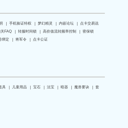
明
手机验证特权
梦幻精灵
内嵌论坛
点卡交易说
关FAQ
转服时间锁
高价值流转频率控制
密保锁
号绑定
将军令
点卡公证
道具
儿童用品
宝石
法宝
暗器
魔兽要诀
套