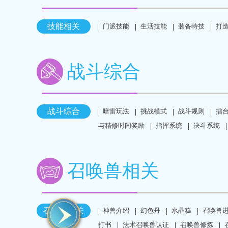
技能相关
门派技能
生活技能
装备特技
打
战斗综合
战斗综合
暗雷玩法
挑战模式
战斗规则
擂
与精修时间奖励
指挥系统
决斗系统
召唤兽相关
召唤兽相关
神兽介绍
幻色丹
水晶糕
召唤兽
打书
法术召唤兽认证
召唤兽修炼