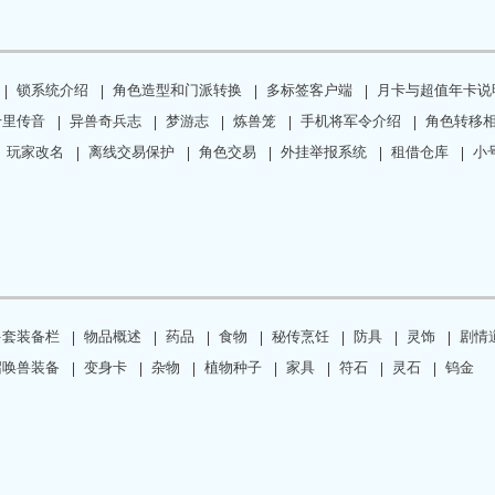
锁系统介绍
角色造型和门派转换
多标签客户端
月卡与超值年卡说
千里传音
异兽奇兵志
梦游志
炼兽笼
手机将军令介绍
角色转移相
玩家改名
离线交易保护
角色交易
外挂举报系统
租借仓库
小
多套装备栏
物品概述
药品
食物
秘传烹饪
防具
灵饰
剧情
召唤兽装备
变身卡
杂物
植物种子
家具
符石
灵石
钨金