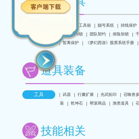
辅助工具
工具
梦幻西游工具箱
靓号系统
掉线保护
明
时间锁
团队契约
保险加锁
暂离保护
《梦幻西游》股票系统手册
道具装备
工具
武器
行囊扩展
光武拓印
召唤兽
装
乾坤石
帮派商品
渔类道具
技能相关