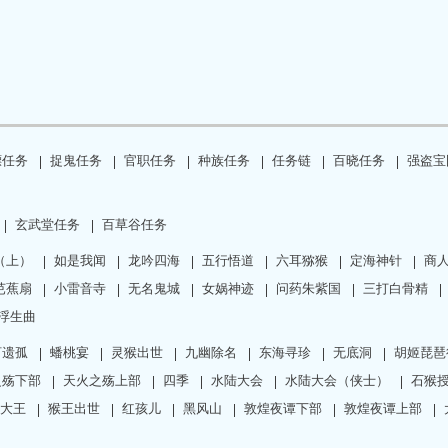
镖任务
捉鬼任务
官职任务
种族任务
任务链
百晓任务
强盗宝
玄武堂任务
百草谷任务
（上）
如是我闻
龙吟四海
五行悟道
六耳猕猴
定海神针
商
芭蕉扇
小雷音寺
无名鬼城
女娲神迹
问药朱紫国
三打白骨精
·浮生曲
河遗孤
蟠桃宴
灵猴出世
九幽除名
东海寻珍
无底洞
胡姬琵琶
之殇下部
天火之殇上部
四季
水陆大会
水陆大会（侠士）
石猴
大王
猴王出世
红孩儿
黑风山
敦煌夜谭下部
敦煌夜谭上部