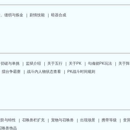
造、缝纫与炼金
剧情技能
暗器合成
台切磋与单挑
监狱介绍
关于五行
关于PK
勾魂锁PK玩法
关于阵
擂台争霸赛
战斗内人物状态查看
PK战斗时间规则
进阶与特性
召唤兽栏扩充
宠物与召唤兽
出现场景
携带等级
变
召唤兽饰品