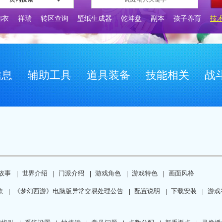
锦衣
祥瑞
转区查询
壁纸生成器
乾坤盘
副本
孩子养育
技
信息
辅助工具
道具装备
技能相关
战
故事
世界介绍
门派介绍
游戏角色
游戏特色
画面风格
款
《梦幻西游》电脑版异常交易处理公告
配置说明
下载安装
游戏