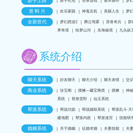
新手上路
新手礼包
登录游戏
基本操作
梦
资 料 片
欢乐家园
神鬼玄机
美丽人生
梦
全新世代
梦幻西游2
腾云驾雾
异兽奇兵
群
界奇境
绘梦山河
东海秘境
九头妖
系统介绍
聊天系统
好友聊天
聊天介绍
聊天表情
交
商业系统
珍宝阁
摆摊—藏宝阁类
摆摊
神
系统
替身货郎
仙玉系统
帮派系统
帮战功勋
帮战辅助系统
帮派乱斗·天
建地图
帮派内政
帮派迷宫
技能研
婚姻系统
关于婚姻
征婚求婚
夫妻技能
夫