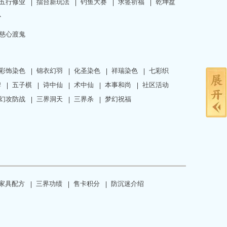
五行修业
擂台新玩法
钓鱼大赛
求签祈福
乾坤盘
心
慈心渡鬼
彩饰染色
锦衣幻羽
化圣染色
祥瑞染色
七彩织
牌
五子棋
诗中仙
术中仙
本事和尚
社区活动
幻攻防战
三界洞天
三界杀
梦幻祝福
家具配方
三界功绩
售卡积分
防沉迷介绍