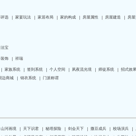
邸评选
家宴玩法
家居布局
家的构成
房屋属性
房屋建造
房屋
得法宝
骑装饰
祥瑞
家族系统
签到系统
个人空间
夙夜流光境
师徒系统
招式效
周边商城
锦衣系统
门派称谓
山河画境
天下识君
秘塔探险
剑会天下
撒豆成兵
校场演兵