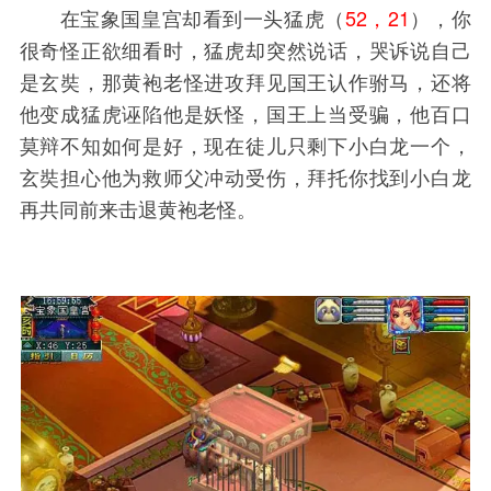
在宝象国皇宫却看到一头猛虎（
52，21
），你
很奇怪正欲细看时，猛虎却突然说话，哭诉说自己
是玄奘，那黄袍老怪进攻拜见国王认作驸马，还将
他变成猛虎诬陷他是妖怪，国王上当受骗，他百口
莫辩不知如何是好，现在徒儿只剩下小白龙一个，
玄奘担心他为救师父冲动受伤，拜托你找到小白龙
再共同前来击退黄袍老怪。