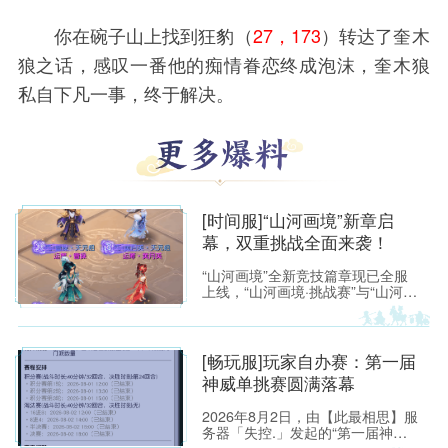
你在碗子山上找到狂豹（
27，173
）转达了奎木
狼之话，感叹一番他的痴情眷恋终成泡沫，奎木狼
私自下凡一事，终于解决。
[时间服]“山河画境”新章启
幕，双重挑战全面来袭！
“山河画境”全新竞技篇章现已全服
上线，“山河画境·挑战赛”与“山河画
境·月度英雄榜”两大玩法同步放
出。参与玩法不仅有机会获得特赦
令牌、无双徽记等高价值道具，还
能解锁专属限时称谓、万界通廊摊
[畅玩服]玩家自办赛：第一届
位招牌装饰、首领雕像庭院装饰等
神威单挑赛圆满落幕
限定奖励。
2026年8月2日，由【此最相思】服
务器「失控.」发起的“第一届神威