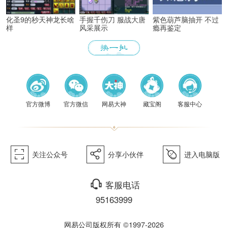
化圣9的秒天神龙长啥
手握千伤刀 服战大唐
紫色葫芦脑抽开 不过
样
风采展示
瘾再鉴定
《梦幻
官方微博
官方微信
网易大神
藏宝阁
客服中心
򰀁
򰀂
򰀄
关注公众号
分享小伙伴
进入电脑版
西游》
򰀃
客服电话
95163999
网易公司版权所有 ©1997-2026