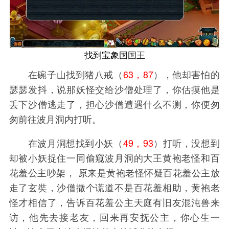
找到宝象国国王
在碗子山找到猪八戒（
63，87
），他却害怕的
瑟瑟发抖，说那妖怪交给沙僧处理了，你估摸他是
丢下沙僧逃走了，担心沙僧遭遇什么不测，你便匆
匆前往波月洞内打听。
在波月洞想找到小妖（
49，93
）打听，没想到
却被小妖捉住一同偷窥波月洞的大王黄袍老怪和百
花羞公主吵架， 原来是黄袍老怪怀疑百花羞公主放
走了玄奘，沙僧撒个谎道不是百花羞相助，黄袍老
怪才相信了，告诉百花羞公主天庭有旧友混沌兽来
访，他先去接老友，回来再安抚公主，你心生一