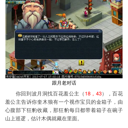
跟月老对话
你回到波月洞找百花羞公主（
18，43
），百花
羞公主告诉你奎木狼有一个视作宝贝的金箱子，由
心腹部下狂豹收藏，那狂豹每日都带着箱子在碗子
山上巡逻，估计木偶就藏在里面。