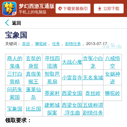
梦幻西游互通版
手机上的电脑版
返回
宝象国
关键词：
盘丝
，
狮驼岭
，
任务
，
剧情任务
，
2013-07-17
商人的
玄奘的
寻找四
含冤小白
八戒悟
大战心魔
鬼魂
身世
琉璃
龙
空
三打白
真假美
智取芭
女娲神
小雷音寺
无名鬼城
骨精
猴王
蕉扇
迹
问药朱
蓬莱仙
墨家村
西梁女国
盘丝岭
狮驼岭
紫国
岛
建邺城
西梁女国
五级称谓
宝象国
比丘国
探案
·浮生曲
剧情任务
领取要求：