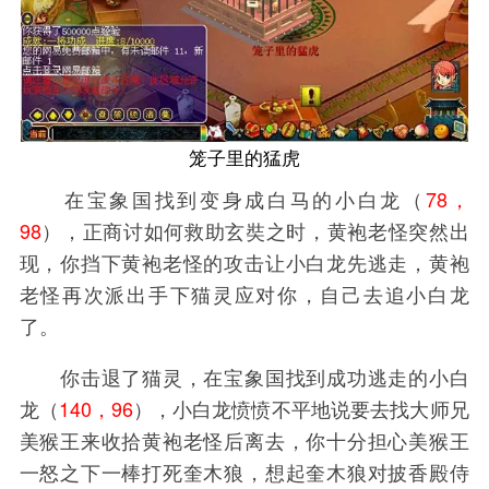
笼子里的猛虎
在宝象国找到变身成白马的小白龙（
78，
98
），正商讨如何救助玄奘之时，黄袍老怪突然出
现，你挡下黄袍老怪的攻击让小白龙先逃走，黄袍
老怪再次派出手下猫灵应对你，自己去追小白龙
了。
你击退了猫灵，在宝象国找到成功逃走的小白
龙（
140，96
），小白龙愤愤不平地说要去找大师兄
美猴王来收拾黄袍老怪后离去，你十分担心美猴王
一怒之下一棒打死奎木狼，想起奎木狼对披香殿侍