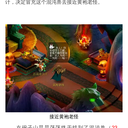
计，决定冒充这个混沌兽去接近黄袍老怪。
接近黄袍老怪
在碗子山晃晃荡荡终于找到了混沌兽（
23，