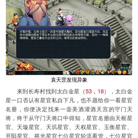
袁天罡发现异象
来到长寿村找到太白金星（
53，18
），太白金
星一口否认有星官私自下凡，也不愿给你一看星官
名册，你便决定找来一壶美酒灌酒天宫的守门天
将，终于从守门天将口中得知，星官名册由天枢星
官、天璇星官、天玑星官、天权星官、玉衡星官、
开阳星官、摇光星官七位星官轮流看管，七位星官