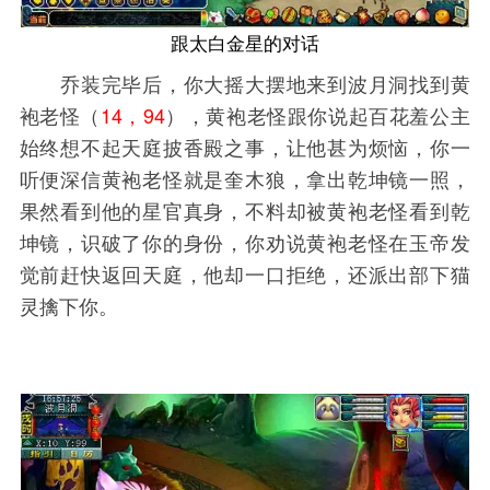
跟太白金星的对话
乔装完毕后，你大摇大摆地来到波月洞找到黄
袍老怪（
14，94
），黄袍老怪跟你说起百花羞公主
始终想不起天庭披香殿之事，让他甚为烦恼，你一
听便深信黄袍老怪就是奎木狼，拿出乾坤镜一照，
果然看到他的星官真身，不料却被黄袍老怪看到乾
坤镜，识破了你的身份，你劝说黄袍老怪在玉帝发
觉前赶快返回天庭，他却一口拒绝，还派出部下猫
灵擒下你。