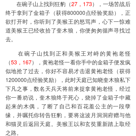
在碗子山上找到狂豹（
27，173
），一场苦战后
终于拿到了金箱子（获得800000点经验奖励），正
欲打开时，你听到了美猴王的怒骂声，心下一惊难
道美猴王已经收拾了奎木狼，你便匆匆循声寻找过
去。
在碗子山找到正和美猴王对峙的黄袍老怪
（
53，167
），黄袍老怪一看你手中的金箱子便发疯
似地抢了过去，你好不容易才击退黄袍老怪（获得
1200000点经验奖励），此时天庭已知晓奎木狼私下
下凡之事，数名天兵天将前来捉拿黄袍老怪，经过
你一番劝说，奎木狼终于死心，烧掉了金箱子中藏
起来的木偶，了断了自己和百花羞公主的一段孽
缘，并嘱托你转告狂豹，要将这波月洞洞府赠与他
和猫灵后返回天庭。美猴王以和玄奘重新踏上取经
之路。