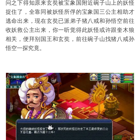
问之下得知原来玄奘被宝象国附近碗子山上的妖怪
捉住了，全靠同被妖怪所俘的宝象国三公主相助才
逃命出来，现在玄奘已派弟子猪八戒和孙悟空前往
收妖救公主出来，你一听觉得此妖怪或许跟奎木狼
相关，便拜别国王和玄奘，前往碗子山找猪八戒孙
悟空一探究竟。