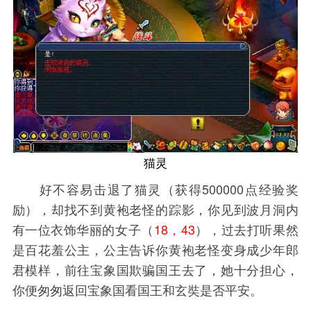
猫灵
好不容易击退了猫灵（获得500000点经验奖
励），却找不到黄袍老怪的踪影，你见到波月洞内
有一位衣饰华丽的女子（
18，43
），过去打听果然
是百花羞公主，公主告诉你黄袍老怪变身成少年郎
君模样，前往宝象国欺骗国王去了，她十分担心，
你便匆匆返回宝象国看国王和玄奘是否平安。