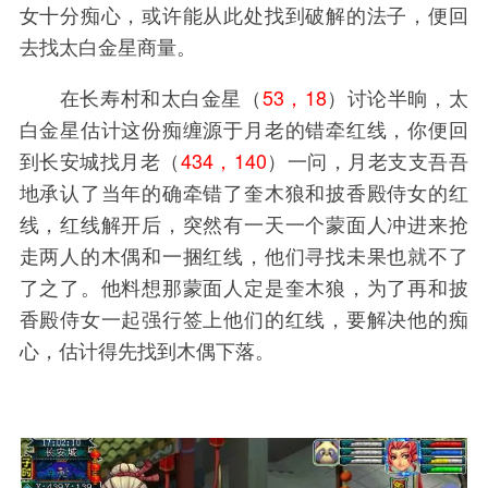
女十分痴心，或许能从此处找到破解的法子，便回
去找太白金星商量。
在长寿村和太白金星（
53，18
）讨论半晌，太
白金星估计这份痴缠源于月老的错牵红线，你便回
到长安城找月老（
434，140
）一问，月老支支吾吾
地承认了当年的确牵错了奎木狼和披香殿侍女的红
线，红线解开后，突然有一天一个蒙面人冲进来抢
走两人的木偶和一捆红线，他们寻找未果也就不了
了之了。他料想那蒙面人定是奎木狼，为了再和披
香殿侍女一起强行签上他们的红线，要解决他的痴
心，估计得先找到木偶下落。