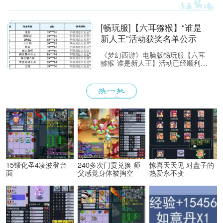
单挑赛”圆满落幕。
[畅玩服]【六耳猕猴】“谁是
新人王”活动获奖名单公示
《梦幻西游》电脑版畅玩服【六耳
猕猴-谁是新人王】活动已经顺利落
下帷幕，恭喜以下玩家获得[ROG
玩家国度]周边奖励！ （活动详情
如下：https://xyq.
15锻化圣4凌波登台
240多次门贡兑换 师
惊喜天天见 对盘子的
面
父感觉身体被掏空
热爱永不变