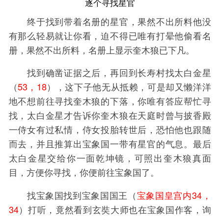
逐个寻找星官
终于找到带着名册的星官，果然不出所料他没
有那么轻易就让你看，迫不得已唯有打晕他偷看名
册，果然不出所料，名册上显示奎木狼已下凡。
找到确凿证据之后，再回到长寿村找太白金星
（
53，18
），这下子他无从抵赖，可是却又懒洋洋
地不想前往寻找奎木狼的下落，你唯有答应帮忙寻
找，太白金星才告诉你奎木狼在天庭时曾与披香殿
一侍女有过私情，侍女投胎转世后，恐怕他也跟随
而去，并且推算出宝象国一带有星官的气息。最后
太白金星交给你一面乾坤镜，可照出奎木狼真面
目，方便你寻找，你便前往宝象国了。
找宝象国找到宝象国国王（
宝象国皇宫内34，
34
）打听，竟然看到玄奘大师也在宝象国作客，询