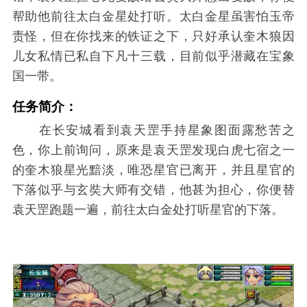
帮助他前往太白金星处打听。太白金星虽害怕玉帝
责怪，但在你找来的铁证之下，只好承认奎木狼因
儿女私情已私自下凡十三载，目前似乎潜藏在宝象
国一带。
任务简介：
在长安城看到袁天罡手持星象图面露愁苦之
色，你上前询问，原来是袁天罡发现白虎七宿之一
的奎木狼星光黯淡，唯恐星官已离开，并且星官的
下落似乎与玄奘大师有交错，他甚为担心，你便替
袁天罡跑题一遍，前往太白金处打听星官的下落。