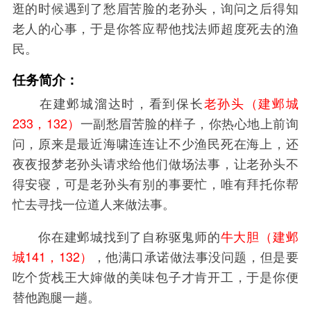
逛的时候遇到了愁眉苦脸的老孙头，询问之后得知
老人的心事，于是你答应帮他找法师超度死去的渔
民。
任务简介：
在建邺城溜达时，看到保长
老孙头（建邺城
233，132）
一副愁眉苦脸的样子，你热心地上前询
问，原来是最近海啸连连让不少渔民死在海上，还
夜夜报梦老孙头请求给他们做场法事，让老孙头不
得安寝，可是老孙头有别的事要忙，唯有拜托你帮
忙去寻找一位道人来做法事。
你在建邺城找到了自称驱鬼师的
牛大胆（建邺
城141，132）
，他满口承诺做法事没问题，但是要
吃个货栈王大婶做的美味包子才肯开工，于是你便
替他跑腿一趟。