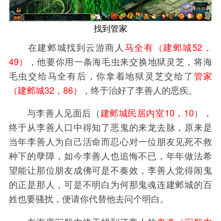
找到管家
在建邺城找到云游商人
马全有（建邺城52，
49）
，他要你用一条海毛虫来交换地狱灵芝，将海
毛虫交给马全有后，你拿着地狱灵芝交给了
管家
（建邺城32，86）
，终于治好了李善人的恶疾。
与李善人见面后（
建邺城民居内室10，10
），
终于从李善人口中得知了恶鬼的来龙去脉，原来是
当年李善人为自己活命而忍心对一位朋友见死不救
种下的孽障，如今李善人也追悔不已，年年做法希
望能让那位朋友成佛可是不奏效，李善人觉得闹鬼
的正是那人，可是不明白为何那鬼魂连建邺城的百
姓也要骚扰，便请你代替他去问个明白。