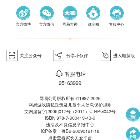
《梦幻
官方微博
官方微信
网易大神
藏宝阁
客服中心
򰀁
򰀂
򰀄
关注公众号
分享小伙伴
进入电脑版
西游》
򰀃
客服电话
95163999
网易公司版权所有 ©1997-2026
网易游戏隐私政策及儿童个人信息保护规则
文网游备字[2005]017号（2011）C-RPG042号
ISBN 978-7-900419-43-9
违法及不良信息举报中心
武神坛
帮派联赛
ICP备案：粤B2-20090191-18
点击查看家长关爱平台