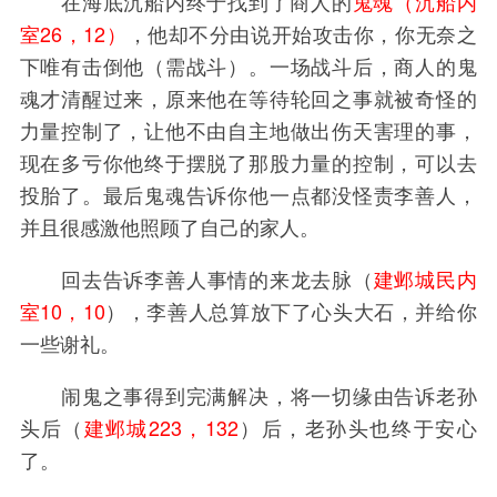
在海底沉船内终于找到了商人的
鬼魂（沉船内
室26，12）
，他却不分由说开始攻击你，你无奈之
下唯有击倒他（需战斗）。一场战斗后，商人的鬼
魂才清醒过来，原来他在等待轮回之事就被奇怪的
力量控制了，让他不由自主地做出伤天害理的事，
现在多亏你他终于摆脱了那股力量的控制，可以去
投胎了。最后鬼魂告诉你他一点都没怪责李善人，
并且很感激他照顾了自己的家人。
回去告诉李善人事情的来龙去脉（
建邺城民内
室10，10
），李善人总算放下了心头大石，并给你
一些谢礼。
闹鬼之事得到完满解决，将一切缘由告诉老孙
头后（
建邺城223，132
）后，老孙头也终于安心
了。