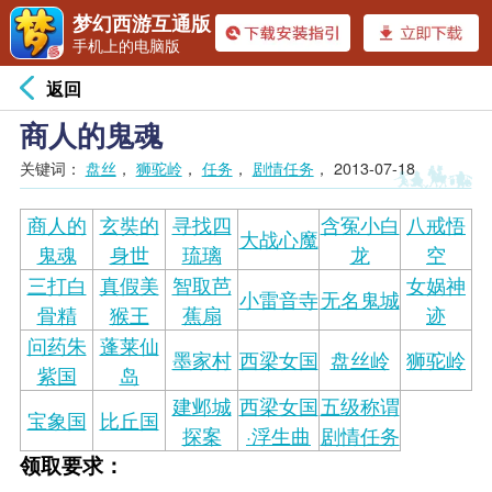
梦幻西游互通版
手机上的电脑版
返回
商人的鬼魂
关键词：
盘丝
，
狮驼岭
，
任务
，
剧情任务
，
2013-07-18
商人的
玄奘的
寻找四
含冤小白
八戒悟
大战心魔
鬼魂
身世
琉璃
龙
空
三打白
真假美
智取芭
女娲神
小雷音寺
无名鬼城
骨精
猴王
蕉扇
迹
问药朱
蓬莱仙
墨家村
西梁女国
盘丝岭
狮驼岭
紫国
岛
建邺城
西梁女国
五级称谓
宝象国
比丘国
探案
·浮生曲
剧情任务
领取要求：