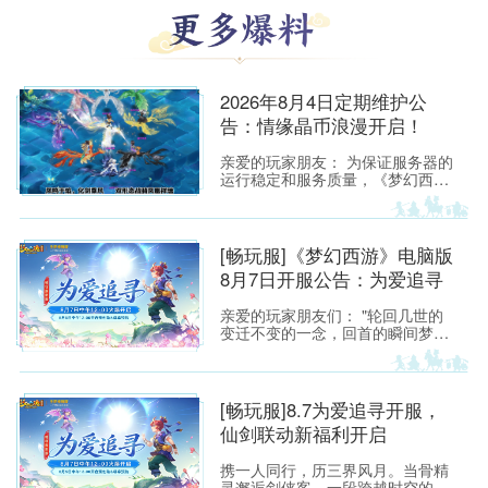
2026年8月4日定期维护公
告：情缘晶币浪漫开启！
亲爱的玩家朋友： 为保证服务器的
运行稳定和服务质量，《梦幻西
游》所有服务器将于2026年8月4日
上午8:00停机，进行每周例行的维
护工作。预计维护时间为上午8:00
至9:30，请各位玩家相互转告，并
[畅玩服]《梦幻西游》电脑版
提前留意游戏时间，以免造成不必
8月7日开服公告：为爱追寻
要的损失。
亲爱的玩家朋友们： "轮回几世的
变迁不变的一念，回首的瞬间梦醒
融化如雪，盛开为你埋葬的誓
言"——当这首熟悉的旋律响起，每
一位曾初入建邺城、流连于长安城
烟火中的少侠，心头都会泛起阵阵
[畅玩服]8.7为爱追寻开服，
涟漪。那一瞬的悸动，是我们在锦
仙剑联动新福利开启
瑟年华中与梦幻相遇的美好，也是
仙剑世界里那段刻骨铭心的宿命回
携一人同行，历三界风月。当骨精
响。
灵邂逅剑侠客，一段跨越时空的浪