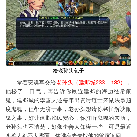
给老孙头包子
拿着安魂草交给
老孙头（建邺城233，132）
，
他松了一口气，再告诉你最近建邺的海边经常闹
鬼，建邺城的李善人还每年出资请道士来做法事超
度鬼魂，但都无济于事，老孙头想请你帮忙解决闹
鬼之事，好让建邺渔民安心，你打听鬼魂的来历，
老孙头也不清楚，好像李善人知晓一些，可是最近
李善人都不大露面，你唯有先去找他的管家询问。