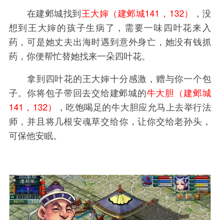
在建邺城找到
王大婶（建邺城141，132）
，没
想到王大婶的孩子生病了，需要一味四叶花来入
药，可是她丈夫出海时遇到意外身亡，她没有钱抓
药，你便帮忙替她找来一朵四叶花。
拿到四叶花的王大婶十分感激，赠与你一个包
子。你将包子带回去交给建邺城的
牛大胆（建邺城
141，132）
，吃饱喝足的牛大胆应允马上去举行法
师，并且将几根安魂草交给你，让你交给老孙头，
可保他安眠。