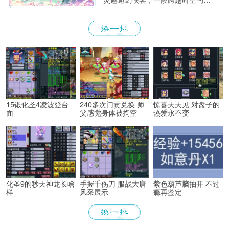
漫传说徐徐展开！
15锻化圣4凌波登台
240多次门贡兑换 师
惊喜天天见 对盘子的
面
父感觉身体被掏空
热爱永不变
化圣9的秒天神龙长啥
手握千伤刀 服战大唐
紫色葫芦脑抽开 不过
样
风采展示
瘾再鉴定