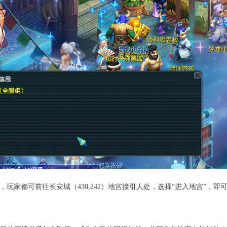
期间，玩家
都
可前往长安城（
430,242）地宫接引人处，选择“进入地宫”，即