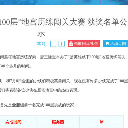
100层”地宫历练闯关大赛 获奖名单公
示
领取回流礼包
活动订阅
字号：
勇闯雁塔地宫历练探索，唐王隆重举办
了
“是英雄就下100层”地宫历练闯关
了半个多月的时间。
，和7月8日全服的少侠们积极英勇闯关，现在已有许多少侠完成了100
我们将表彰各位少侠在雁塔地宫中的杰出表现。
首先是
全服组
前十名完成
100层挑战的玩家：