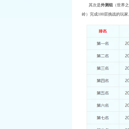
其次是
外测组
（世界
岭）
完成
100层挑战的玩家