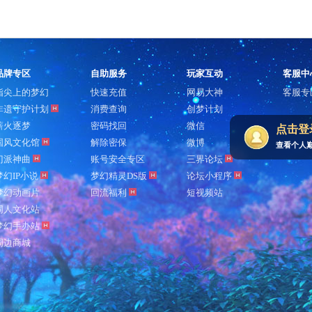
品牌专区
自助服务
玩家互动
客服中
指尖上的梦幻
快速充值
网易大神
客服专
非遗守护计划
消费查询
创梦计划
薪火逐梦
密码找回
微信
点击登
国风文化馆
解除密保
微博
查看个人
门派神曲
账号安全专区
三界论坛
梦幻IP小说
梦幻精灵DS版
论坛小程序
梦幻动画片
回流福利
短视频站
同人文化站
梦幻手办站
周边商城