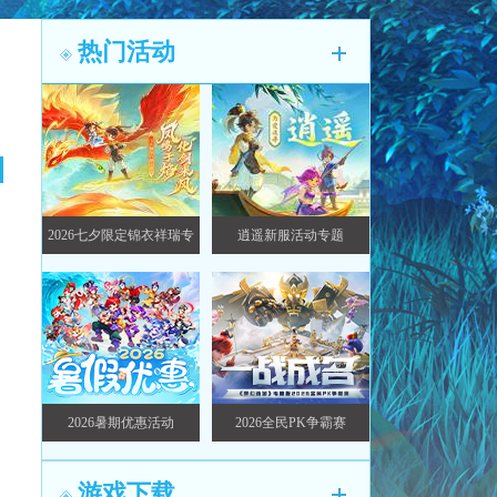
热门活动
2026七夕限定锦衣祥瑞专
逍遥新服活动专题
题
层
2026暑期优惠活动
2026全民PK争霸赛
游戏下载