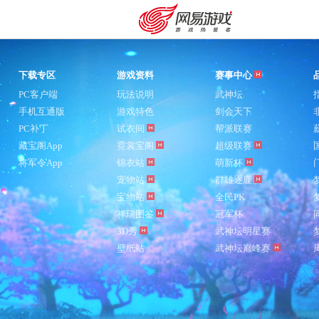
下载专区
游戏资料
赛事中心
PC客户端
玩法说明
武神坛
手机互通版
游戏特色
剑会天下
PC补丁
试衣间
帮派联赛
藏宝阁App
霓裳宝阁
超级联赛
将军令App
锦衣站
萌新杯
宠物站
群雄逐鹿
宝物站
全民PK
祥瑞图鉴
冠军杯
3D秀
武神坛明星赛
壁纸站
武神坛巅峰赛
购卡充值
客服中心