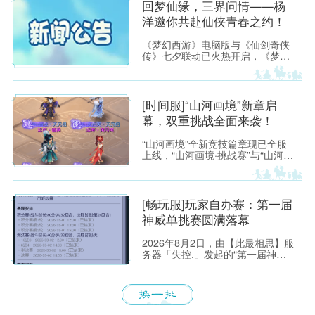
回梦仙缘，三界问情——杨
洋邀你共赴仙侠青春之约！
《梦幻西游》电脑版与《仙剑奇侠
传》七夕联动已火热开启，《梦幻
西游》电脑版代言人杨洋出镜拍摄
的联动主题视频也已在全网同步上
线。 视频以青春成长为情感主线，
串联起两大IP跨越时光的共同记
[时间服]“山河画境”新章启
忆，精准戳中无数玩家的成长共
幕，双重挑战全面来袭！
鸣。
“山河画境”全新竞技篇章现已全服
上线，“山河画境·挑战赛”与“山河画
境·月度英雄榜”两大玩法同步放
出。参与玩法不仅有机会获得特赦
令牌、无双徽记等高价值道具，还
能解锁专属限时称谓、万界通廊摊
[畅玩服]玩家自办赛：第一届
位招牌装饰、首领雕像庭院装饰等
神威单挑赛圆满落幕
限定奖励。
2026年8月2日，由【此最相思】服
务器「失控.」发起的“第一届神威
单挑赛”圆满落幕。