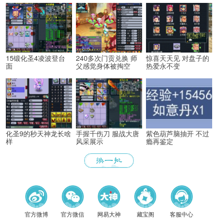
15锻化圣4凌波登台
240多次门贡兑换 师
惊喜天天见 对盘子的
面
父感觉身体被掏空
热爱永不变
化圣9的秒天神龙长啥
手握千伤刀 服战大唐
紫色葫芦脑抽开 不过
样
风采展示
瘾再鉴定
官方微博
官方微信
网易大神
藏宝阁
客服中心