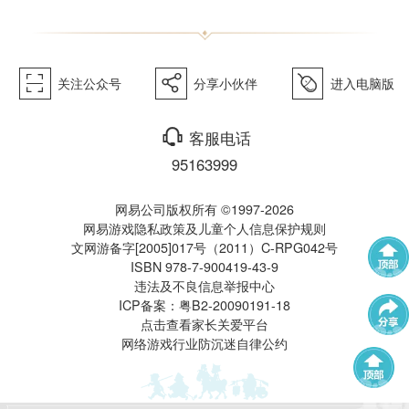
《梦幻
򰀁
򰀂
򰀄
关注公众号
分享小伙伴
进入电脑版
西游》
򰀃
客服电话
95163999
网易公司版权所有 ©1997-2026
网易游戏隐私政策及儿童个人信息保护规则
文网游备字[2005]017号（2011）C-RPG042号
ISBN 978-7-900419-43-9
电脑版
违法及不良信息举报中心
武神坛
帮派联赛
ICP备案：粤B2-20090191-18
点击查看家长关爱平台
网络游戏行业防沉迷自律公约
群雄逐鹿
全民PK赛