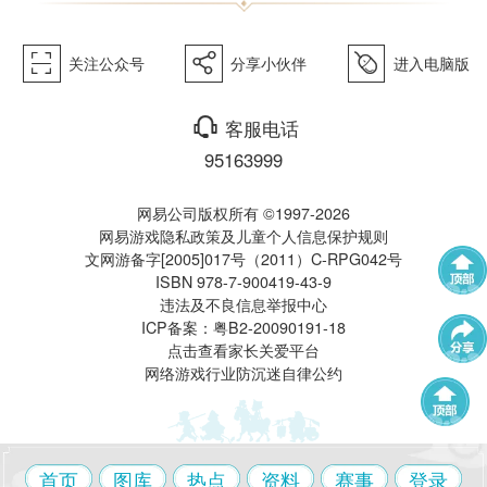
򰀁
򰀂
򰀄
关注公众号
分享小伙伴
进入电脑版
西游》
򰀃
客服电话
95163999
网易公司版权所有 ©1997-2026
网易游戏隐私政策及儿童个人信息保护规则
文网游备字[2005]017号（2011）C-RPG042号
ISBN 978-7-900419-43-9
电脑版
违法及不良信息举报中心
武神坛
帮派联赛
ICP备案：粤B2-20090191-18
点击查看家长关爱平台
网络游戏行业防沉迷自律公约
群雄逐鹿
全民PK赛
帮派精英赛
赛事中心
首页
图库
热点
资料
赛事
登录