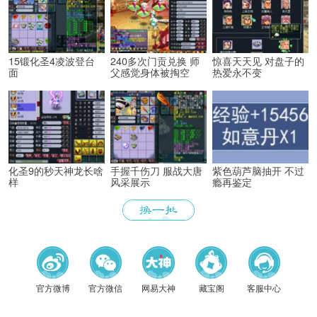
15锻化圣4凌波登台
240多次门贡兑换 师
惊喜天天见 对盘子的
面
父感觉身体被掏空
热爱永不变
化圣9的秒天神龙长啥
手握千伤刀 服战大唐
紫色葫芦脑抽开 不过
样
风采展示
瘾再鉴定
《梦幻
官方微博
官方微信
网易大神
藏宝阁
客服中心