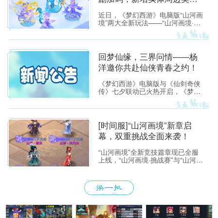
励！
近日，《梦幻西游》电脑版“山河画
境”两大全新玩法——“山河画境·挑
战赛”与“山河画境·月度英雄榜”已火
热开启。 为激励三界少侠勇闯画
境、挑战自我，我们为两大玩法新
增丰厚实物周边奖励，各位少侠将
回梦仙缘，三界问情——杨
有机会赢取涂山瞳大手办、青花瓷
洋邀你共赴仙侠青春之约！
鬼将手办等典藏好礼，让画境之内
的实力荣耀，化为可以珍藏的现实
《梦幻西游》电脑版与《仙剑奇侠
礼遇。
传》七夕联动已火热开启，《梦幻
西游》电脑版代言人杨洋出镜拍摄
的联动主题视频也已在全网同步上
线。 视频以青春成长为情感主线，
串联起两大IP跨越时光的共同记
[时间服]“山河画境”新章启
忆，精准戳中无数玩家的成长共
幕，双重挑战全面来袭！
鸣。
“山河画境”全新竞技篇章现已全服
上线，“山河画境·挑战赛”与“山河画
境·月度英雄榜”两大玩法同步放
出。参与玩法不仅有机会获得特赦
令牌、无双徽记等高价值道具，还
能解锁专属限时称谓、万界通廊摊
位招牌装饰、首领雕像庭院装饰等
限定奖励。