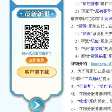
1）“
原初赛季
”将在
2
2）玩家于“
原初赛季
取赛季限定称谓“
山河画
2、
“
帮派
”系统迭代，
1）“
帮派
”系统相关
2）帮派“
职位
”规则
3）帮派“
繁荣度
”规
扫码或点击按钮参与
4）新增“
帮派秘宝
”
详细介绍
：
http://xyq.1
3、为了玩家防止误操
将弹出“
二次确认
”提
4、
“
打铁炉
”
、
“
动作
化，在部分服务器测试
5、“
牧场
”系统优化，
示，在部分服务器测试