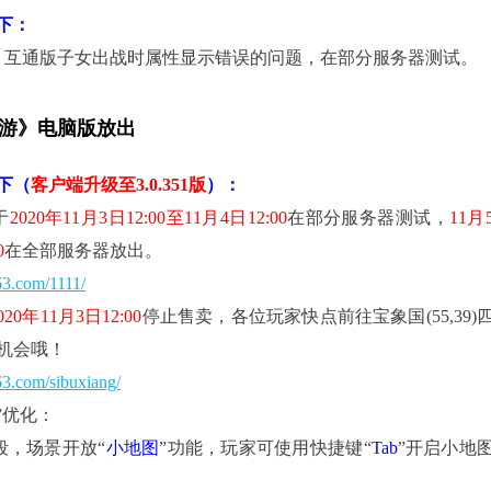
下
：
》互通版子女出战时属性显示错误的问题，在部分服务器测试。
游》电脑版放出
下
（
客户端升级至3.0.351版
）
：
于
2020年11月3日12:00至11月4日12:00
在部分服务器测试，
11月
0
在全部服务器放出。
163.com/1111/
020年11月3日12:00
停止售卖，各位玩家快点前往宝象国(55,39)
机会哦！
163.com/sibuxiang/
”
优化：
，场景开放“
小地图
”功能，
玩家可使用快捷键“
Tab
”开启小地