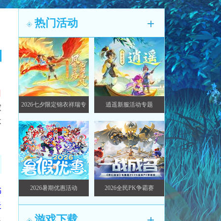
热门活动
日
2026七夕限定锦衣祥瑞专
逍遥新服活动专题
家
题
不
2026暑期优惠活动
2026全民PK争霸赛
书
天
游戏下载
飞