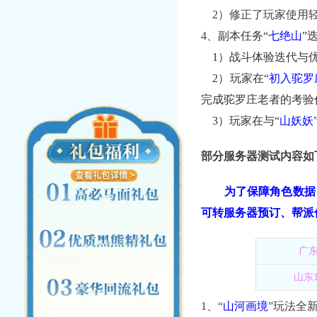
2）修正了玩家使用轻
4、
副本任务“
七绝山
”
1）战斗体验迭代与
2）玩家在“
初入驼罗
完成驼罗庄老者的考验
3）玩家在与“
山妖妖
部分服务器测试内容如
为了保障角色数据
可转服务器预订、帮派
广
山东
1、“
山河画境
”玩法全