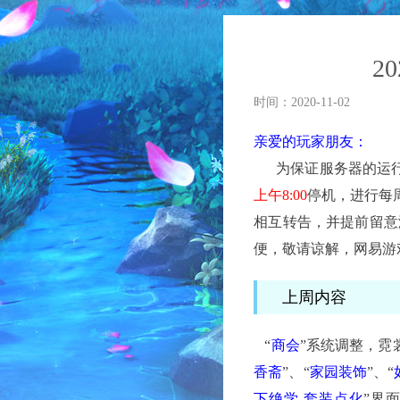
2
时间：2020-11-02
亲爱的玩家朋友：
为保证服务器的运行
上午8:00
停机，进行每
相互转告，并提前留意
便，敬请谅解，网易游
上周内容
“
商会
”系统调整，霓
香斋
”、“
家园装饰
”、“
下绝学-套装点化
”界