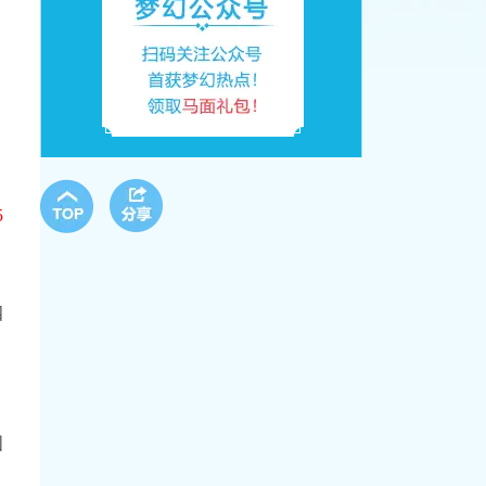
5
四
图