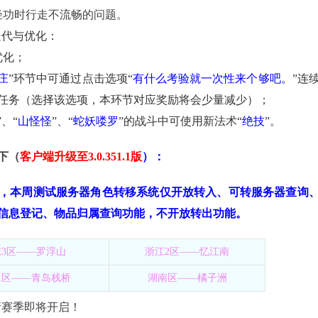
功时行走不流畅的问题。
迭代与优化：
优化；
庄
”环节中可通过
点击选项“
有什么考验就一次性来个够吧。
”连
任务（选择该选项，本环节对应奖励将会少量减少）；
”、“
山怪怪
”、“
蛇妖喽罗
”的战斗中可使用新法术“
绝技
”。
下（
客户端升级至
3.0.351.
1版
）：
，本周测试服务器角色转移系统仅开放转入、可转服务器查询
信息登记、物品归属查询功能，不开放转出功能。
东3区——罗浮山
浙江2区——忆江南
1区——青岛栈桥
湖南区——橘子洲
新赛季即将开启！