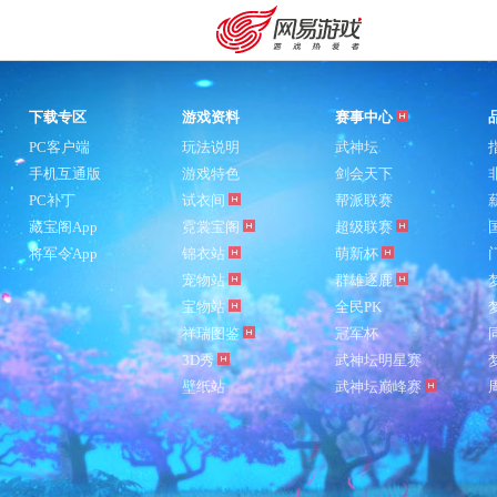
下载专区
游戏资料
赛事中心
PC客户端
玩法说明
武神坛
手机互通版
游戏特色
剑会天下
PC补丁
试衣间
帮派联赛
藏宝阁App
霓裳宝阁
超级联赛
将军令App
锦衣站
萌新杯
宠物站
群雄逐鹿
宝物站
全民PK
祥瑞图鉴
冠军杯
3D秀
武神坛明星赛
壁纸站
武神坛巅峰赛
购卡充值
客服中心