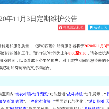
020年11月3日定期维护公告
领取回流礼包
活动订阅
稳定和服务质量，《梦幻西游》所有服务器将于
2020年11月3
周例行的维护工作。预计维护时间为上午
8:00至9:30
，请各位玩
游戏时间，以免造成不必要的损失。对于维护期间给您带来的
戏感谢所有玩家的支持和配合。
裳宝阁内“
锦衣祥瑞-动作预览
”功能新增“
战斗待机
”动作展示，“
如梦奇谭-购票
”、“
净化沧浪前尘
”界面迭代与优化，“
梦幻指引-
面新增“
附加状态
”类套装列表，玩家骑乘非默认“
飞行祥瑞
”起