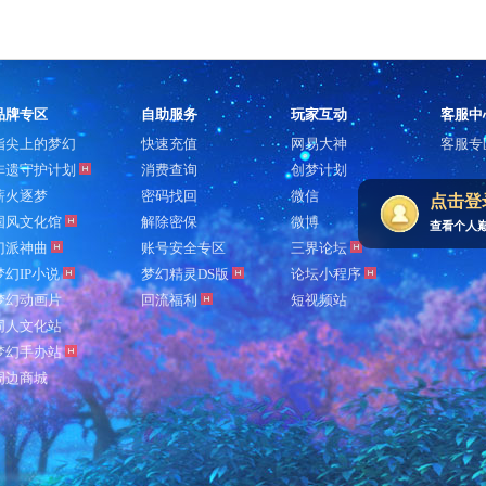
品牌专区
自助服务
玩家互动
客服中
指尖上的梦幻
快速充值
网易大神
客服专
非遗守护计划
消费查询
创梦计划
薪火逐梦
密码找回
微信
点击登
国风文化馆
解除密保
微博
查看个人
门派神曲
账号安全专区
三界论坛
梦幻IP小说
梦幻精灵DS版
论坛小程序
梦幻动画片
回流福利
短视频站
同人文化站
梦幻手办站
周边商城