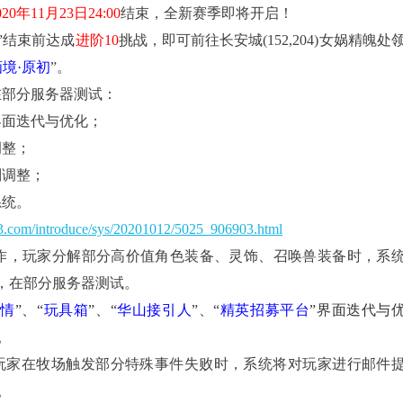
020年11月23日24:00
结束，全新赛季即将开启！
”结束前达成
进阶10
挑战，即可前往长安城(152,204)女娲精魄处
境·原初
”。
在部分服务器测试：
界面迭代与优化；
调整；
则调整；
系统。
63.com/introduce/sys/20201012/5025_906903.html
作，玩家分解部分高价值角色装备、灵饰、召唤兽装备时，系
示，在部分服务器测试。
表情
”、
“
玩具箱
”、
“
华山接引人
”
、
“
精英招募平台
”
界面
迭代与
。
玩家在
牧场触发部分特殊事件失败时，
系统将对玩家进行邮件
。