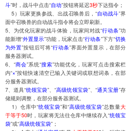
斗
”时，战斗中点击“
自动
”按钮将延迟
3秒
下达指令；
5）玩家更换参战、出战召唤兽后，“
自动战斗
”界
面中召唤兽的自动战斗指令将会立即刷新。
5、为优化玩家的战斗体验，玩家间对战“
行动条
”功
能新增“
外置显示
”功能，玩家点击“
行动条
”下方“
切换
为外置
”按钮后可将“
行动条
”界面外置显示，在部分
服务器测试。
6、“
商会
”系统“
搜索
”功能优化，玩家可点击搜索栏
内“
×
”按钮快速清空已输入关键词或联想词条，在部
分服务器测试。
7、道具“
统领宝袋
”、“
高级统领宝袋
”、“
通关宝册
”存
储规则调整，
在部分服务器测试。
1）仓库中“
统领宝袋
”和“
高级统领宝袋
”总数量
大
于等于50
时，玩家将无法往仓库中继续存入“
统领宝
袋
”或“
高级统领宝袋
”；