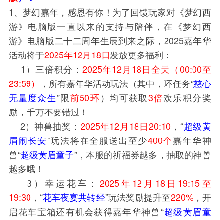
1、梦幻嘉年，感恩有你！为了回馈玩家对《梦幻西
游》电脑版一直以来的支持与陪伴，在《梦幻西
游》电脑版二十二周年生辰到来之际，2025嘉年华
活动将于
2025年12月18日
发放更多福利：
1）三倍积分：
2025年12月18日全天（00:00至
23:59）
，所有嘉年华活动玩法（其中，环任务“
慈心
无量度众生
”限
前50环
）均可获取
3倍
欢乐积分奖
励，千万不要错过！
2）神兽抽奖：
2025年12月18日20:10
，“
超级黄
眉闹长安
”玩法将在全服送出至少
400个
嘉年华神
兽“
超级黄眉童子
”，本服的祈福券越多，抽取的神兽
越多哦！
3）幸运花车：
2025年12月18日19:15至
19:30
，“
花车夜宴共转经
”玩法奖励提升至
220%
，开
启花车宝箱还有机会获得嘉年华神兽“
超级黄眉童