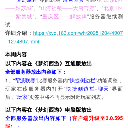
——姑苏城
”、“
山河社稷——大唐官府
”、“
北京1区
——紫禁城
”、“
重庆区——解放碑
”服务器继续测
试。
https://xyq.163.com/wh/20251204/4907
详细介绍：
_1274807.html
本周内容
以下内容在《梦幻西游》互通版放出
全部服务器放出内容如下
：
1、“
帮派联赛
”比赛服务器内“
快捷侧边栏
”功能调整，
玩家在该服务器内打开“
快捷侧边栏-聊天
”界面
后，“
玩家
”页签中将不再显示附近玩家列表。
以下内容在《梦幻西游》电脑版放出
全部服务器放出内容如下
（
客户端升级至3.0.595
版
）
：