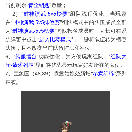
当前剩余“
青金钥匙
”数量；
2）“
封神演武·5v5榜赛
”组队流程优化，当玩家
在“
封神演武·5v5排位赛
”组队模式中的队伍成员全部
为“
封神演武·5v5榜赛
”同队报名成员时，队长可在系
统弹窗中点击“
进入比赛模式
”，一键将队伍转为榜赛
队伍，且不改变当前队伍阵法和站位。
6、“
跨服擂台
”功能优化，为方便玩家组队，“
组队大
厅-请求列表
”界面将优先显示玩家好友所在的队伍。
7、宝象国（48,39）霓裳姑娘处新增“
冬意绵绵
”系列
锦衣。