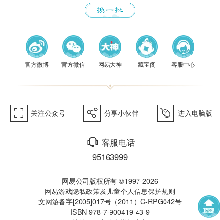
《梦幻
官方微博
官方微信
网易大神
藏宝阁
客服中心
򰀁
򰀂
򰀄
关注公众号
分享小伙伴
进入电脑版
西游》
򰀃
客服电话
95163999
网易公司版权所有 ©1997-2026
网易游戏隐私政策及儿童个人信息保护规则
文网游备字[2005]017号（2011）C-RPG042号
ISBN 978-7-900419-43-9