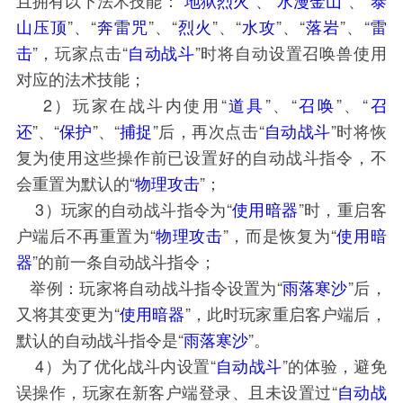
山压顶
”、“
奔雷咒
”、“
烈火
”、“
水攻
”、“
落岩
”、“
雷
击
”，玩家点击“
自动战斗
”时将自动设置召唤兽使用
对应的法术技能；
2）玩家在战斗内使用“
道具
”、“
召唤
”、“
召
还
”、“
保护
”、“
捕捉
”后，再次点击“
自动战斗
”时将恢
复为使用这些操作前已设置好的自动战斗指令，不
会重置为默认的“
物理攻击
”；
3）玩家的自动战斗指令为“
使用暗器
”时，重启客
户端后不再重置为“
物理攻击
”，而是恢复为“
使用暗
器
”的前一条自动战斗指令；
举例：玩家将自动战斗指令设置为“
雨落寒沙
”后，
又将其变更为“
使用暗器
”，此时玩家重启客户端后，
默认的自动战斗指令是“
雨落寒沙
”。
4）为了优化战斗内设置“
自动战斗
”的体验，避免
误操作，玩家在新客户端登录、且未设置过“
自动战