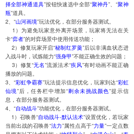
择全部神通道具
”按钮快速选中全部“
聚神丹
”、“
聚神
瓶
”道具。
2、“
山河画境
”玩法优化，在部分服务器测试。
1）为避免玩家意外离开场景，玩家将无法在关
卡“
弈者
”的对弈场景中使用传送功能；
2）修复玩家开启“
秘制红罗羹
”后以非满血状态进
入战斗时，试炼能力“
强身甲
”不能正确生效的问题；
3）修复“
无名
”流派法术“
疾风
”有时动画不能正确
播放的问题。
3、“
彩虹争霸赛
”玩法提示信息优化，玩家到达“
彩虹
仙境
”后，任务栏中增加“
剩余未挑战颜色
”提示信
息，在部分服务器测试。
4、“
自动战斗
”功能优化，在部分服务器测试。
1）召唤兽“
自动战斗-默认法术
”设置优化，若玩家
当前出战的召唤兽“
法力
”属性点高于“
力量
”一定点数
且拥有以下法术技能：“
地狱烈火
”、“
水漫金山
”、“
泰