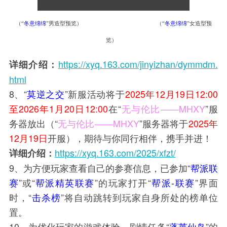
（“
冬意绵绵
”
男造型预览
） （“
冬意绵绵
”女
造型预
览
）
https://xyq.163.com/jinyizhan/dymmdm.
详细介绍：
html
8、“
莫逆之交
”新服活动将于
2025年12月19日12:00
至2026年1月20日12:00
在“
无与伦比——MHXY
”服
务器放出（“
无与伦比——MHXY
”服务器将于
2025年
12月19日
开服），期待与你同行相伴，携手并进！
https://xyq.163.com/2025/xfzt/
详细介绍：
9、为方便玩家查看自己的参赛信息，已参加“
帮派联
赛
”或“
帮派精英联赛
”的玩家打开“
帮派-联赛
”界面
时，“
击杀榜
”将自动跳转到玩家自身所处的榜单位
置。
10、为优化玩家的游戏体验，剧情任务“
蓬莱仙岛
”的