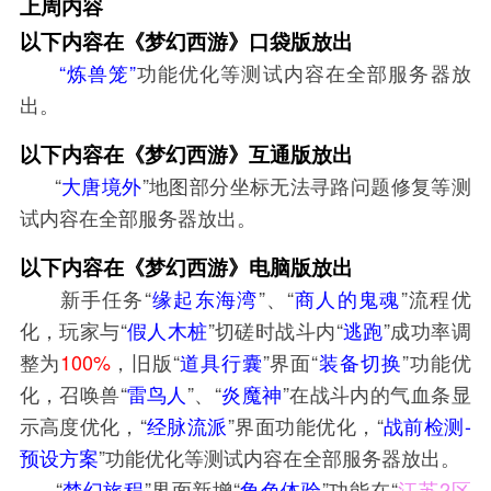
上周内容
以下内容在《梦幻西游》口袋版放出
“炼兽笼”
功能优化等测试内容在全部服务器放
出。
以下内容在《梦幻西游》互通版放出
“
大唐境外
”地图部分坐标无法寻路问题修复等测
试内容在全部服务器放出。
以下内容在《梦幻西游》电脑版放出
新手任务“
缘起东海湾
”、“
商人的鬼魂
”流程优
化，玩家与“
假人木桩
”切磋时战斗内“
逃跑
”成功率调
整为
100%
，旧版“
道具行囊
”界面“
装备切换
”功能优
化，召唤兽“
雷鸟人
”、“
炎魔神
”在战斗内的气血条显
示高度优化，“
经脉流派
”界面功能优化，“
战前检测-
预设方案
”功能优化等测试内容在全部服务器放出。
“
梦幻旅程
”界面新增“
角色体验
”功能在“
江苏2区