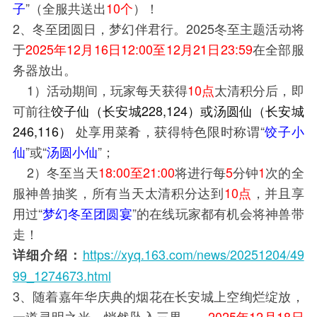
子
”（全服共送出
10个
）！
2、冬至团圆日，梦幻伴君行。2025冬至主题活动将
于
2025年12月16日12:00至12月21日23:59
在全部服
务器放出。
1）活动期间，玩家每天获得
10点
太清积分后，即
可前往
饺子仙（长安城228,124）或汤圆仙（长安城
246,116）
处享用菜肴，获得特色限时称谓“
饺子小
仙
”或“
汤圆小仙
”；
2）冬至当天
18:00至21:00
将进行每
5
分钟
1
次的全
服神兽抽奖，所有当天太清积分达到
10点
，并且享
用过“
梦幻冬至团圆宴
”的在线玩家都有机会将神兽带
走！
https://xyq.163.com/news/20251204/49
详细介绍：
99_1274673.html
3、随着嘉年华庆典的烟花在长安城上空绚烂绽放，
一道灵明之光，悄然坠入三界……
2025年12月18日