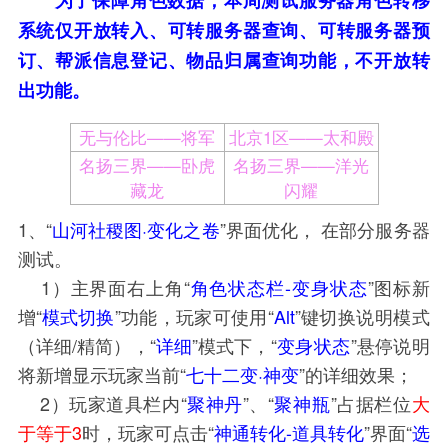
为了保障角色数据，本周测试服务器角色转移
系统仅开放转入、可转服务器查询、可转服务器预
订、帮派信息登记、物品归属查询功能，不开放转
出功能。
无与伦比——将军
北京1区——太和殿
名扬三界——卧虎
名扬三界——洋光
藏龙
闪耀
1、“
山河社稷图·变化之卷
”界面优化， 在部分服务器
测试。
1）主界面右上角“
角色状态栏-变身状态
”图标新
增“
模式切换
”功能，玩家可使用“
Alt
”键切换说明模式
（详细/精简），“
详细
”模式下，“
变身状态
”悬停说明
将新增显示玩家当前“
七十二变·神变
”的详细效果；
2）玩家道具栏内“
聚神丹
”、“
聚神瓶
”占据栏位
大
于等于3
时，玩家可点击“
神通转化-道具转化
”界面“
选