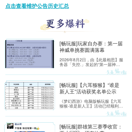
点击查看维护公告历史汇总
[畅玩服]玩家自办赛：第一届
神威单挑赛圆满落幕
2026年8月2日，由【此最相思】服
务器「失控.」发起的“第一届神威
单挑赛”圆满落幕。
[畅玩服]【六耳猕猴】“谁是
新人王”活动获奖名单公示
《梦幻西游》电脑版畅玩服【六耳
猕猴-谁是新人王】活动已经顺利落
下帷幕，恭喜以下玩家获得[ROG
玩家国度]周边奖励！ （活动详情
如下：https://xyq.
[畅玩服]群雄第三赛季收官：