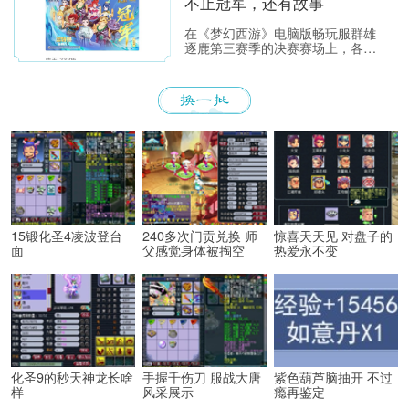
不止冠军，还有故事
在《梦幻西游》电脑版畅玩服群雄
逐鹿第三赛季的决赛赛场上，各位
少侠不仅能看到精彩激烈的顶尖对
决，赛场之外也同样看点满满。下
面，就带各位少侠了解一下吧！
15锻化圣4凌波登台
240多次门贡兑换 师
惊喜天天见 对盘子的
面
父感觉身体被掏空
热爱永不变
化圣9的秒天神龙长啥
手握千伤刀 服战大唐
紫色葫芦脑抽开 不过
样
风采展示
瘾再鉴定