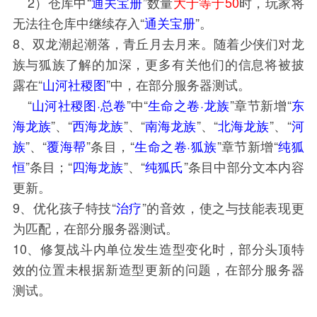
2）仓库中“
通关宝册
”数量
大于等于50
时，玩家将
无法往仓库中继续存入“
通关宝册
”。
8、双龙潮起潮落，青丘月去月来。随着少侠们对龙
族与狐族了解的加深，更多有关他们的信息将被披
露在“
山河社稷图
”中，在部分服务器测试。
“
山河社稷图·总卷
”中“
生命之卷·龙族
”章节新增“
东
海龙族
”、“
西海龙族
”、“
南海龙族
”、“
北海龙族
”、“
河
族
”、“
覆海帮
”条目，“
生命之卷·狐族
”章节新增“
纯狐
恒
”条目；“
四海龙族
”、“
纯狐氏
”条目中部分文本内容
更新。
9、优化孩子特技“
治疗
”的音效，使之与技能表现更
为匹配，在部分服务器测试。
10、修复战斗内单位发生造型变化时，部分头顶特
效的位置未根据新造型更新的问题，在部分服务器
测试。