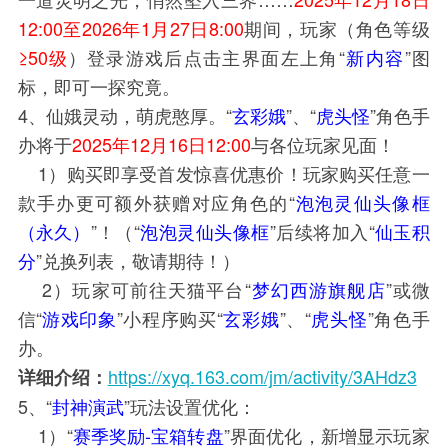
12:00至2026年1月27日8:00
期间，玩家（角色等级
≥50级
）登录游戏后点击主界面左上角“
新内容
”图
标，即可一探究竟。
4、仙娥灵动，萌虎憨厚。“
玄彩娥
”、“
虎头怪
”角色手
办将于
2025年12月16日12:00
与各位玩家见面！
1）购买即享受首发惊喜优惠价！玩家购买任意一
款手办更可额外获赠对应角色的“
泡泡灵仙头像框
（永久）
”！（“
泡泡灵仙头像框
”后续将加入“
仙玉积
分
”兑换列表，敬请期待！）
2）玩家可前往天猫平台“
梦幻西游旗舰店
”或微
信“
游戏印象
”小程序购买“
玄彩娥
”、“
虎头怪
”角色手
办。
https://xyq.163.com/jm/activity/3AHdz3
详细介绍：
5、“
封神演武
”玩法设置优化：
1）“
赛季奖励-宝箱转盘
”界面优化，新增显示玩家