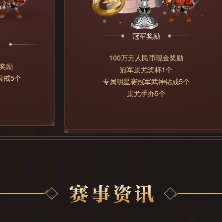
冠军奖励
100万元人民币现金奖励
金奖励
冠军蚩尤奖杯1个
银戒5个
专属明星赛冠军武神钻戒5个
蚩尤手办5个