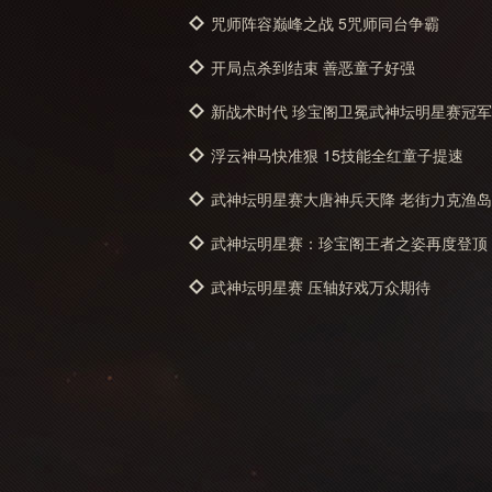
咒师阵容巅峰之战 5咒师同台争霸
开局点杀到结束 善恶童子好强
新战术时代 珍宝阁卫冕武神坛明星赛冠军
浮云神马快准狠 15技能全红童子提速
武神坛明星赛大唐神兵天降 老街力克渔岛
武神坛明星赛：珍宝阁王者之姿再度登顶
武神坛明星赛 压轴好戏万众期待