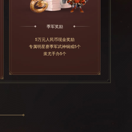
季军奖励
5万元人民币现金奖励
专属明星赛季军武神铜戒5个
蚩尤手办5个