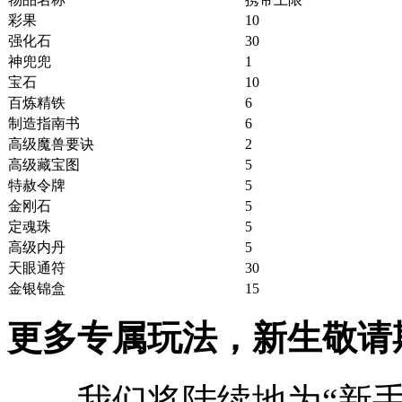
彩果
10
强化石
30
神兜兜
1
宝石
10
百炼精铁
6
制造指南书
6
高级魔兽要诀
2
高级藏宝图
5
特赦令牌
5
金刚石
5
定魂珠
5
高级内丹
5
天眼通符
30
金银锦盒
15
更多专属玩法，新生敬请
我们将陆续地为“新手