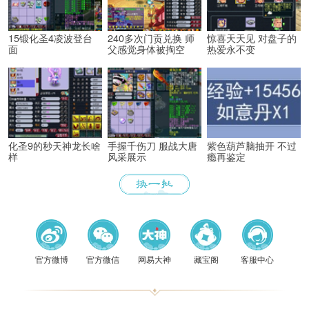
15锻化圣4凌波登台
240多次门贡兑换 师
惊喜天天见 对盘子的
面
父感觉身体被掏空
热爱永不变
化圣9的秒天神龙长啥
手握千伤刀 服战大唐
紫色葫芦脑抽开 不过
样
风采展示
瘾再鉴定
《梦幻
官方微博
官方微信
网易大神
藏宝阁
客服中心