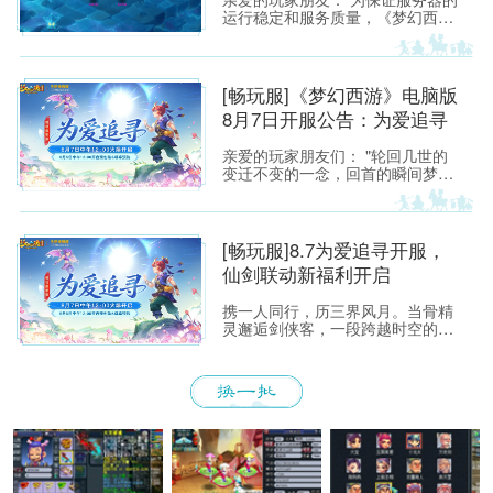
运行稳定和服务质量，《梦幻西
游》所有服务器将于2026年8月4日
上午8:00停机，进行每周例行的维
护工作。预计维护时间为上午8:00
至9:30，请各位玩家相互转告，并
[畅玩服]《梦幻西游》电脑版
提前留意游戏时间，以免造成不必
8月7日开服公告：为爱追寻
要的损失。
亲爱的玩家朋友们： "轮回几世的
变迁不变的一念，回首的瞬间梦醒
融化如雪，盛开为你埋葬的誓
言"——当这首熟悉的旋律响起，每
一位曾初入建邺城、流连于长安城
烟火中的少侠，心头都会泛起阵阵
[畅玩服]8.7为爱追寻开服，
涟漪。那一瞬的悸动，是我们在锦
仙剑联动新福利开启
瑟年华中与梦幻相遇的美好，也是
仙剑世界里那段刻骨铭心的宿命回
携一人同行，历三界风月。当骨精
响。
灵邂逅剑侠客，一段跨越时空的浪
漫传说徐徐展开！