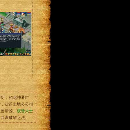
来历，如此神通广
时，却得土地公公指
妖兽帮凶。
观音大士
，共谋破解之法。