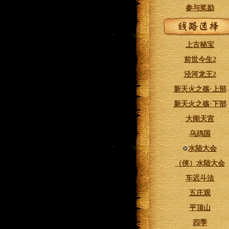
参与奖励
上古秘宝
前世今生2
泾河龙王2
新天火之殇·上部
新天火之殇·下部
大闹天宫
乌鸡国
水陆大会
（侠）水陆大会
车迟斗法
五庄观
平顶山
四季