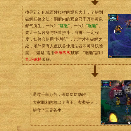
找寻到幻化成百姓模样的观音大士，了解到
破解妖兽之法：洞府内的双金乃千万年黄泉
怨气所生，一只叫
“魑魅”
，一只叫
“魍魉”
，
要让一队舍身与妖兽拼斗，当拼斗一定程
度，妖兽会使用“乾坤斩”，此时才有破解之
处，场外需有人点妖兽使用法器即可降妖除
魔。 “魑魅”需用
锦襕袈裟
破解，“魍魉”需用
九环锡杖
破解。
通过千辛万苦，破除层层劫难，
大家顺利的救出了唐王、玄奘等人，
解救了三界苍生。