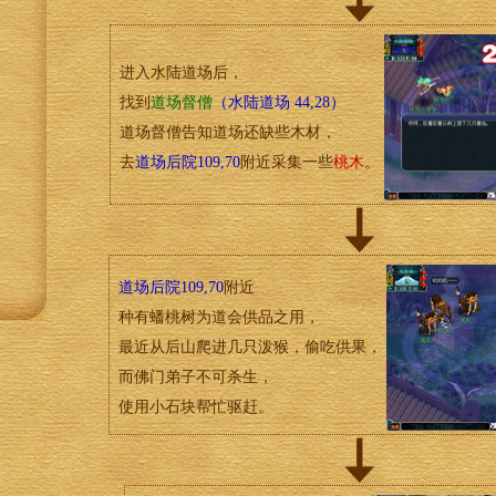
进入水陆道场后，
找到
道场督僧
（水陆道场 44,28）
道场督僧告知道场还缺些木材，
去
道场后院109,70
附近采集一些
桃木
。
道场后院109,70
附近
种有蟠桃树为道会供品之用，
最近从后山爬进几只泼猴，偷吃供果，
而佛门弟子不可杀生，
使用小石块帮忙驱赶。