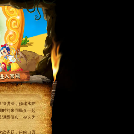
参禅讲法，修建水陆
届时前来同民众一起
又通悉佛典，被选为
欢欣雀跃，纷纷自愿