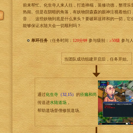
前来帮忙。化生寺人来人往，打造禅榻，装修功德，整理乐
热闹。但是在阴暗的角落，有妖物阴森森的眼神注视着他们
音……这些妖物到底是什么来头？要破坏这祥和的一切，它
能够保证水陆大会一切顺利吗？
单环任务
（任务时间：
120分钟
参与级别：
≥50级
参与
当团队成功组建开启后，任务开始。
通过
化生寺
（32,15）
的
疥癞和尚
传送进
水陆道场
，
帮助道场督僧修筑道场。