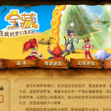
唐王向来怀有佛心，近日选定良辰吉日，要选集诸僧，
大会，超度冥府野鬼。遂敕令化生寺一干僧众修建道场，说
拈香拜佛，以慈悲心听圆满法。金山寺的玄奘法师品德高尚
坛主，负责道场的大小诸事。
民间素闻玄奘法师有大智慧，听说他要开坛讲法，无不