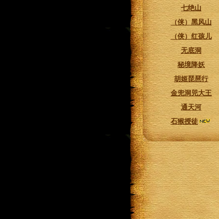
七绝山
（侠）黑风山
（侠）红孩儿
无底洞
秘境降妖
胡姬琵琶行
金兜洞兕大王
通天河
石猴授徒