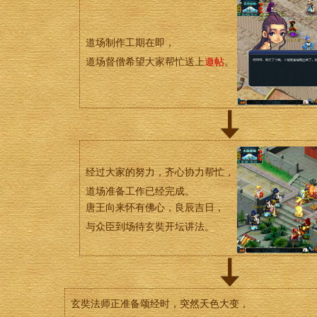
道场制作工期在即，
道场督僧希望大家帮忙送上
邀帖
。
经过大家的努力，齐心协力帮忙，
道场准备工作已经完成。
唐王向来怀有佛心，良辰吉日，
与众臣到场待玄奘开坛讲法。
玄奘法师正准备颂经时，突然天色大变，