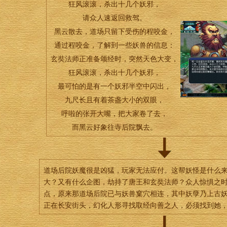
狂风滚滚，杀出十几个妖邪，
请众人速返回救驾。
黑云散去，道场只留下受伤的程咬金，
通过程咬金，了解到一些妖兽的信息：
玄奘法师正准备颂经时，突然天色大变，
狂风滚滚，杀出十几个妖邪，
最可怕的是有一个妖邪半空中闪出，
九尺长且有着茶盏大小的双眼，
呼啦的张开大嘴，把大家卷了去，
而黑云好象往寺后院飘去。
道场后院妖魔很是凶猛，玩家无法应付。这帮妖怪是什么
大？又有什么企图，劫持了唐王和玄奘法师？众人惊惧之
点，原来那道场后院已与妖兽窠穴相连，其中妖孽乃上古
正在长安街头，幻化人形寻找取经向善之人，必须找到她