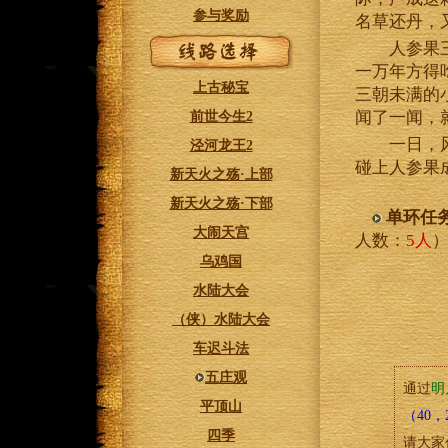
参与奖励
名草还丹，
人参果三千
一万年方得
上古秘宝
三朝未满的
闻了一闻，
前世今生2
一日，风景
泾河龙王2
碰上人参果
新天火之殇·上部
新天火之殇·下部
单环任
大闹天宫
人数：
5人
乌鸡国
水陆大会
（侠）水陆大会
车迟斗法
五庄观
通过
明
平顶山
（40，
四季
请大家