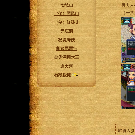
七绝山
再去人
（一共
（侠）黑风山
（侠）红孩儿
无底洞
秘境降妖
胡姬琵琶行
金兜洞兕大王
通天河
石猴授徒
取得人参