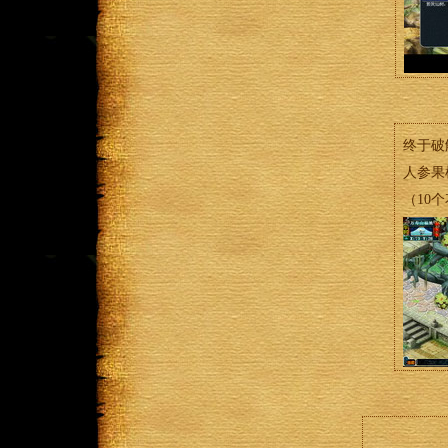
终于破
人参果
（10