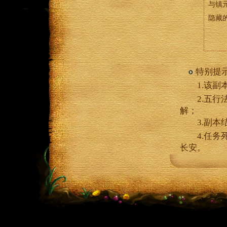
与镇
隐藏
特别提
1.该副本
2.五行法
解；
3.副本结
4.任务
长安。