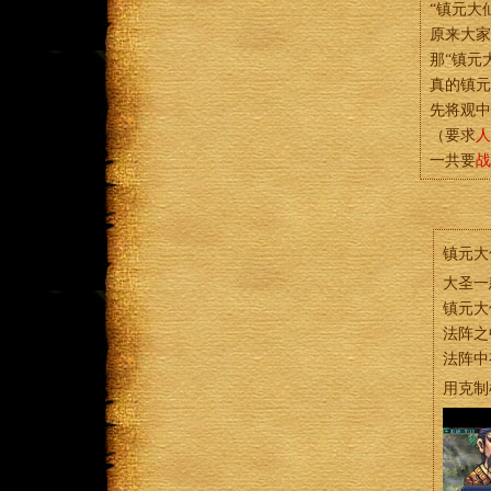
“镇元大
原来大家
那“镇元
真的镇元
先将观中
（要求
人
一共要
战
镇元大
大圣一
镇元大
法阵之
法阵中
用克制