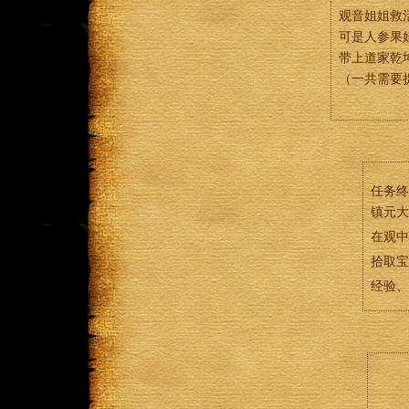
观音姐姐救
可是人参果
带上道家乾
（一共需要
任务终
镇元大
在观中
拾取宝
经验、