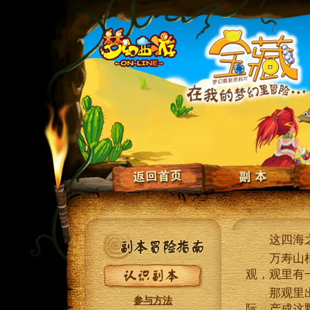
这四海之
万寿山根接
观，观里有
那观里出一
参与方法
际，产成这