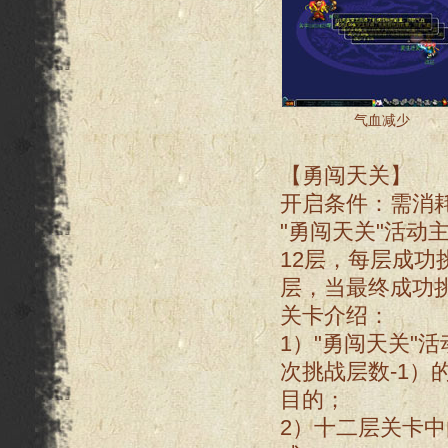
气血减少
【勇闯天关】
开启条件：需消耗
"勇闯天关"活
12层，每层成功
层，当最终成功挑
关卡介绍：
1）"勇闯天关"
次挑战层数-1）
目的；
2）十二层关卡中