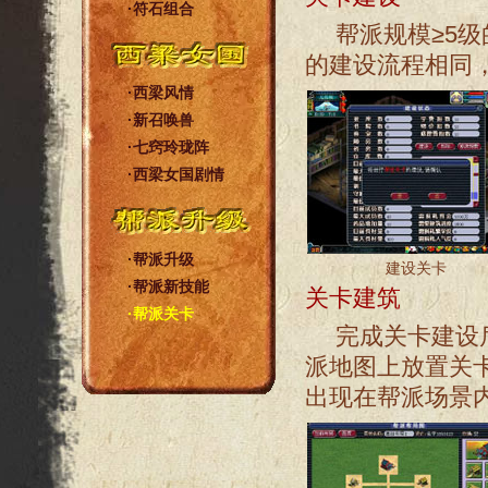
·
符石组合
帮派规模≥5
的建设流程相同
·
西梁风情
·
新召唤兽
·
七窍玲珑阵
·
西梁女国剧情
·
帮派升级
建设关卡
·
帮派新技能
关卡建筑
·
帮派关卡
完成关卡建设
派地图上放置关
出现在帮派场景