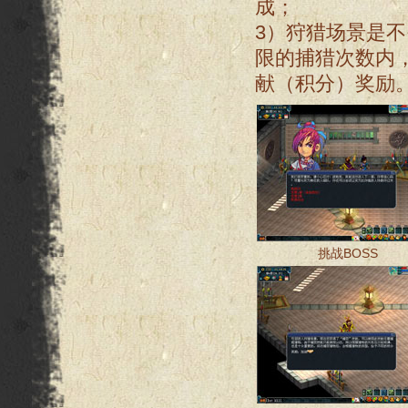
成；
3）狩猎场景是
限的捕猎次数内
献（积分）奖励
挑战BOSS