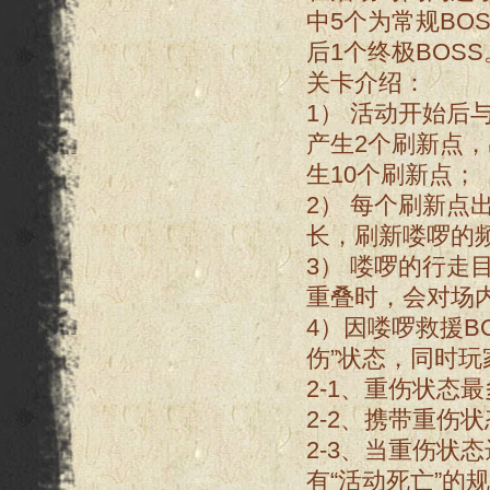
中5个为常规BO
后1个终极BOSS
关卡介绍：
1） 活动开始后
产生2个刷新点
生10个刷新点；
2） 每个刷新
长，刷新喽啰的
3） 喽啰的行走
重叠时，会对场
4）因喽啰救援B
伤”状态，同时玩
2-1、重伤状态
2-2、携带重伤
2-3、当重伤状
有“活动死亡”的