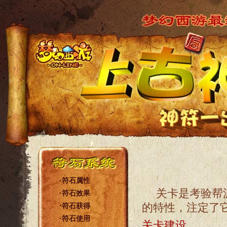
·
符石属性
关卡是考验帮
·
符石效果
的特性，注定了
·
符石获得
·
符石使用
关卡建设