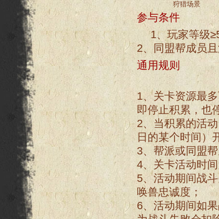
狩猎场景
参与条件
1、玩家等级≥
2、同盟帮成员
通用规则
1、关卡资源最
即停止积累，也
2、当积累的活
日的某个时间）
3、帮派或同盟帮
4、关卡活动时
5、活动期间战
唤兽忠诚度；
6、活动期间如