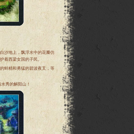
白沙地上，飘浮水中的花瓣仿
护着西梁女国的子民。
的蚌精和勇猛的碧波夜叉，等
清水秀的解阳山！