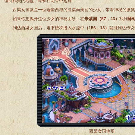
编制精美的地毯，蝴蝶在花香中起舞……
西梁女国就是一位端坐西域的温柔而美丽的少女，带着神秘的微笑
如果你想揭开这位少女的神秘面纱，在
朱紫国（57，43）
找到
驿
到达西梁女国后，走下楼梯潜入水流中
（156，13）
就能到达传说
西梁女国地图