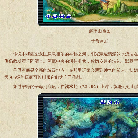
解阳山地图
子母河底
传说中和西梁女国息息相依的神秘之河，阳光穿透清澈的水流洒在
佛仍散发着阵阵清香。河底中央的河神雕像，经历岁月的洗礼，默默守
子母河底是全新的练级地点，在那里玩家会遇到帅气的鲛人、妖媚
级≥65级的玩家可以驯服它们为自己作战。
穿过宁静的子母河底底，在
浅水处（72，91）
上岸，就能到达山