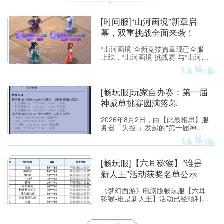
[时间服]“山河画境”新章启
幕，双重挑战全面来袭！
“山河画境”全新竞技篇章现已全服
上线，“山河画境·挑战赛”与“山河画
境·月度英雄榜”两大玩法同步放
出。参与玩法不仅有机会获得特赦
令牌、无双徽记等高价值道具，还
能解锁专属限时称谓、万界通廊摊
[畅玩服]玩家自办赛：第一届
位招牌装饰、首领雕像庭院装饰等
神威单挑赛圆满落幕
限定奖励。
2026年8月2日，由【此最相思】服
务器「失控.」发起的“第一届神威
单挑赛”圆满落幕。
[畅玩服]【六耳猕猴】“谁是
新人王”活动获奖名单公示
《梦幻西游》电脑版畅玩服【六耳
猕猴-谁是新人王】活动已经顺利落
下帷幕，恭喜以下玩家获得[ROG
玩家国度]周边奖励！ （活动详情
如下：https://xyq.