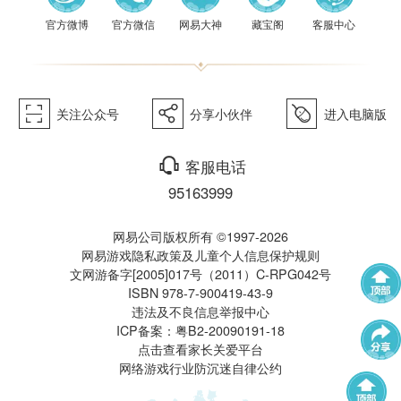
《梦幻
官方微博
官方微信
网易大神
藏宝阁
客服中心
򰀁
򰀂
򰀄
关注公众号
分享小伙伴
进入电脑版
西游》
򰀃
客服电话
95163999
网易公司版权所有 ©1997-2026
网易游戏隐私政策及儿童个人信息保护规则
文网游备字[2005]017号（2011）C-RPG042号
ISBN 978-7-900419-43-9
电脑版
违法及不良信息举报中心
武神坛
帮派联赛
ICP备案：粤B2-20090191-18
点击查看家长关爱平台
网络游戏行业防沉迷自律公约
群雄逐鹿
全民PK赛