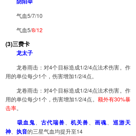
阴阳伞
气血5/7/10
气血5/
8/12
(3)三费卡
龙太子
龙卷雨击：对4个目标造成1/2/4点法术伤害。作
用的单位每少1个，伤害增加1/2/4点。
龙卷雨击：对4个目标造成1/2/4点法术伤害。作
用的单位每少1个，伤害增加1/2/4点。
额外有30%暴
击率
。
、
、
、
、
吸血鬼
古代瑞兽
机关兽
画魂
巡游天
、
的三星气血均提升至14
神
执音