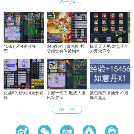
15锻化圣4凌波登台
240多次门贡兑换 师
惊喜天天见 对盘子的
面
父感觉身体被掏空
热爱永不变
化圣9的秒天神龙长啥
手握千伤刀 服战大唐
紫色葫芦脑抽开 不过
样
风采展示
瘾再鉴定