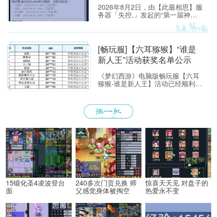
2026年8月2日，由【此最相思】服
务器「失控.」发起的“第一届神威
单挑赛”圆满落幕。
[畅玩服]【六耳猕猴】“谁是
新人王”活动获奖名单公示
《梦幻西游》电脑版畅玩服【六耳
猕猴-谁是新人王】活动已经顺利落
下帷幕，恭喜以下玩家获得[ROG
玩家国度]周边奖励！ （活动详情
如下：https://xyq.
15锻化圣4凌波登台
240多次门贡兑换 师
惊喜天天见 对盘子的
面
父感觉身体被掏空
热爱永不变