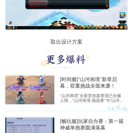
取出设计方案
[时间服]“山河画境”新章启
幕，双重挑战全面来袭！
“山河画境”全新竞技篇章现已全服
上线，“山河画境·挑战赛”与“山河画
境·月度英雄榜”两大玩法同步放
出。参与玩法不仅有机会获得特赦
令牌、无双徽记等高价值道具，还
能解锁专属限时称谓、万界通廊摊
[畅玩服]玩家自办赛：第一届
位招牌装饰、首领雕像庭院装饰等
神威单挑赛圆满落幕
限定奖励。