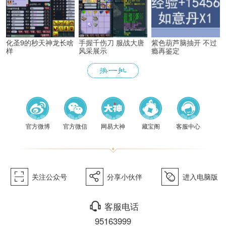
化圣9的秒天神龙长啥
手握千伤刀 服战大唐
紫色葫芦脑抽开 不过
样
风采展示
瘾再鉴定
《梦幻
官方微博
官方微信
网易大神
藏宝阁
客服中心
򰀁
򰀂
򰀄
关注公众号
分享小伙伴
进入电脑版
򰀃
客服电话
95163999