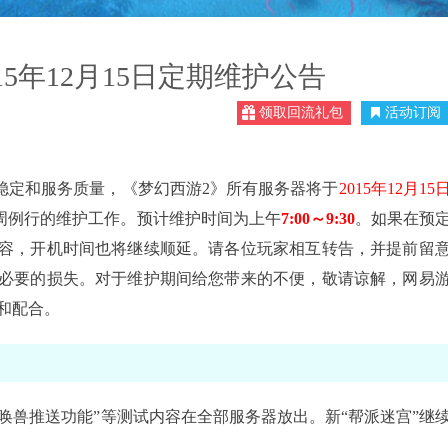
015年12月15日定期维护公告
领取回流礼包
活动订阅
稳定和服务质量，《梦幻西游
2
》所有服务器将于
2015
年
12
月
15
周例行的维护工作。预计维护时间为上午
7:00
～
9:30
。如果在预
容，开机时间也将继续顺延。请各位玩家相互转告，并提前留
必要的损失。对于维护期间给您带来的不便，敬请谅解，网易
和配合。
召唤兽推送功能”
等测试内容在全部服务器放出。
新“帮派迷宫”继
。