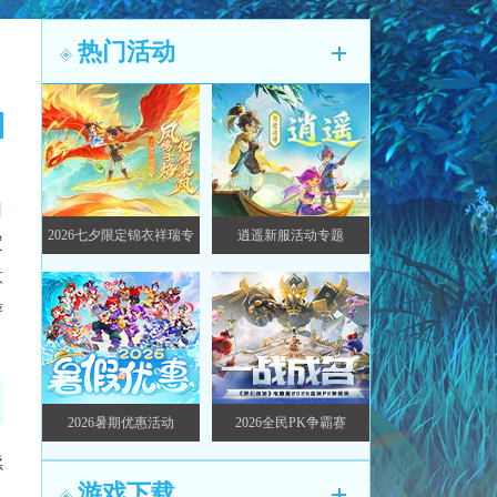
热门活动
日
2026七夕限定锦衣祥瑞专
逍遥新服活动专题
定
题
意
游
2026暑期优惠活动
2026全民PK争霸赛
续
游戏下载