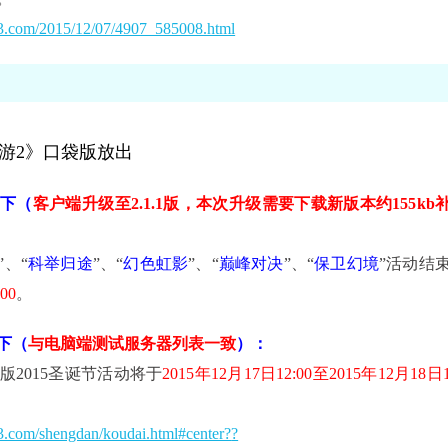
63.com/2015/12/07/4907_585008.html
游2》口袋版放出
下（
客户端升级至
2.1.1
版，本次升级需要下载新版本约155
kb
”、“
科举归途
”、“
幻色虹影
”、“
巅峰对决
”、“
保卫幻境
”活动结
00
。
下（
与电脑端测试服务器列表一致
）：
版2015圣诞节活动将于
2015年12月17日12:00至2015年12月18日
。
63.com/shengdan/koudai.html#center?
?