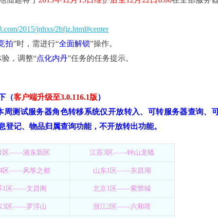
63.com/2015/jnhxs/2bfjz.html#center
竞拍
”时，需进行“
全面解锁
”操作。
体验，调整“
点化内丹
”任务的任务提示。
下（
客户端升级至
3.0.116.1
版
）
本周测试服务器角色转移系统仅开放转入、可转服务器查询、
息登记、物品归属查询功能，不开放转出功能。
1区——浦东新区
江苏3区——钟山龙蟠
4区——风筝之都
山东1区——东昌湖
苏1区——文昌阁
北京1区——紫禁城
东3区——罗浮山
浙江2区——六和塔