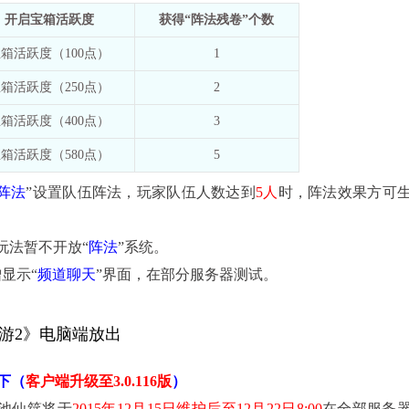
开启宝箱活跃度
获得“阵法残卷”个数
箱活跃度（100点）
1
箱活跃度（250点）
2
箱活跃度（400点）
3
箱活跃度（580点）
5
-阵法
”设置队伍阵法，玩家队伍人数达到
5人
时，阵法效果方可
”玩法暂不开放“
阵法
”系统。
显示“
频道聊天
”界面，在部分服务器测试。
游
2
》电脑端放出
下（
客户端升级至
3.0.116
版
）
瑶池仙筵将于
2015年12月15日维护后至12月22日8:00
在全部服务