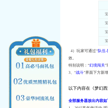
宝
宝
宝
宝
4）玩家可通过“
队伍
效。
特别说明：“
幻境闯关
3、“
战斗
”界面下方新增
以下内容在《梦幻西
全部服务器放出内容如
1、2015嘉年华活动·