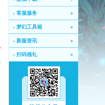
客服服务
梦幻工具箱
新服资讯
补
扫码领礼
束
1