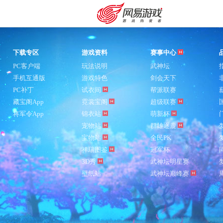
下载专区
游戏资料
赛事中心
PC客户端
玩法说明
武神坛
手机互通版
游戏特色
剑会天下
PC补丁
试衣间
帮派联赛
藏宝阁App
霓裳宝阁
超级联赛
将军令App
锦衣站
萌新杯
宠物站
群雄逐鹿
宝物站
全民PK
祥瑞图鉴
冠军杯
3D秀
武神坛明星赛
壁纸站
武神坛巅峰赛
购卡充值
客服中心