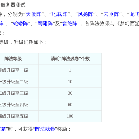
分服务器测试。
种，分别为“
天覆阵
”、“
地载阵
”、“
风扬阵
”、“
云垂阵
”、“
龙
阵
”、“
蛇蟠阵
”、“
鹰啸阵
”及“
雷绝阵
”，各阵法效果与《梦幻西
致；
等级，升级消耗如下：
阵法等级
消耗“阵法残卷”个数
零级升级至一级
1
一级升级至二级
10
二级升级至三级
30
三级升级至四级
60
四级升级至五级
100
宝箱
”时，可获得“
阵法残卷
”奖励：