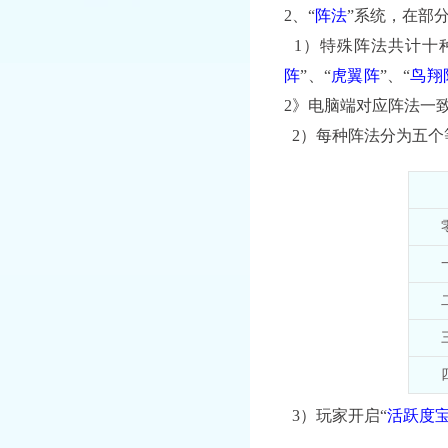
2、
“
阵法
”系统，在部
1）特殊阵法共计十
阵
”、“
虎翼阵
”、“
鸟翔
2》电脑端对应阵法一
2）每种阵法分为五个
3）玩家开启“
活跃度