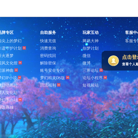
品牌专区
自助服务
玩家互动
客服中
指尖上的梦幻
快速充值
网易大神
客服专
非遗守护计划
消费查询
创梦计划
薪火逐梦
密码找回
微信
点击登
国风文化馆
解除密保
微博
查看个人
门派神曲
账号安全专区
三界论坛
梦幻IP小说
梦幻精灵DS版
论坛小程序
梦幻动画片
回流福利
短视频站
同人文化站
梦幻手办站
周边商城