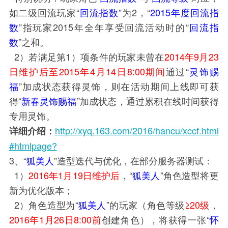
如二级回流玩家
“
回流指数
”
为2，“
2015年度回流指
数
”指玩家2015年全年享受回流活动时的
“
回流指
数
”
之和。
2）若满足第1）项条件的玩家未曾在
2014年9月23
日维护后至2015年4月14日8:00期间
通过“
灵饰赐
福
”加成状态获得灵饰，则在活动期间上线即可获
得“
新春灵饰赐福
”加成状态，通过累积在线时间获得
专用灵饰。
http://xyq.163.com/2016/hancu/xccf.html
详细介绍：
#htmlpage?
3、“
狐美人
”造型迭代与优化，在部分服务器测试：
1）
2016年1月19日维护后
，“
狐美人
”角色造型将更
新为优化版本；
2）角色造型为“
狐美人
”的玩家（角色等级
≥20级
，
2016年1月26日8:00前
创建角色），将获得一张“
怀