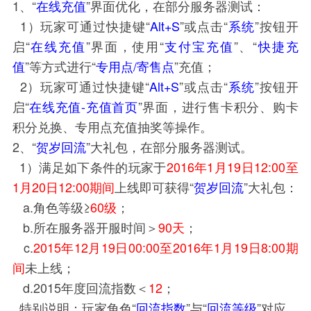
1、
“
在线充值
”界面优化，在部分服务器测试：
1）玩家可通过快捷键“
Alt+S
”或点击“
系统
”按钮开
启“
在线充值
”界面，使用“
支付宝充值
”、“
快捷充
值
”等方式进行“
专用点/寄售点
”充值；
2）
玩家可通过快捷键“
Alt+S
”或点击“
系统
”按钮开
启
“
在线充值-充值首页
”界面，进行售卡积分、购卡
积分兑换、专用点充值抽奖等操作。
2、
“
贺岁回流
”大礼包，在部分服务器测试。
1）满足如下条件的玩家于
2016年1月19日12:00至
1月20日12:00期间
上线即可获得“
贺岁回流
”大礼包：
a.角色等级≥
60级
；
b.所在服务器开服时间＞
90天
；
c.
2015年12月19日00:00至2016年1月19日8:00期
间
未上线；
d.2015年度回流指数＜
12
；
特别说明：玩家角色“
回流指数
”与“
回流等级
”对应，