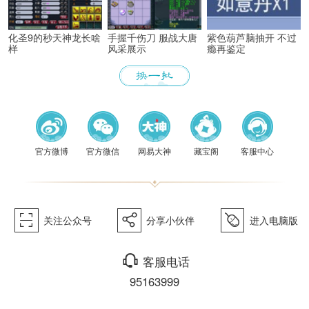
化圣9的秒天神龙长啥
手握千伤刀 服战大唐
紫色葫芦脑抽开 不过
样
风采展示
瘾再鉴定
《梦幻
官方微博
官方微信
网易大神
藏宝阁
客服中心
򰀁
򰀂
򰀄
关注公众号
分享小伙伴
进入电脑版
西游》
򰀃
客服电话
95163999