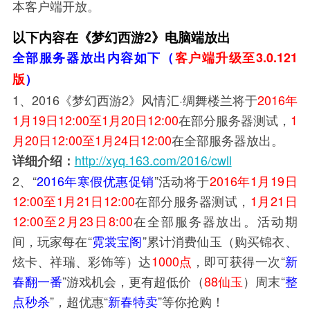
本客户端开放。
2
以下内容在《梦幻西游
》电脑端放出
3.0.121
全部服务器放出内容如下（
客户端升级至
版
）
1、2016《梦幻西游2》风情汇·
绸舞楼兰
将于
2016年
1月19日12:00至1月20日12:00
在部分服务器测试，
1
月20日12:00至1月24日12:00
在全部服务器放出。
http://xyq.163.com/2016/cwll
详细介绍：
2、
“
2016年寒假
优惠促销
”活动将于
2016年1月19日
12:00至1月21日12:0
0
在部分服务器测试，
1月21日
12:00至2月23日8:00
在全部服务器放出。活动期
间，玩家每在“
霓裳宝阁
”累计消费仙玉（购买锦衣、
炫卡、祥瑞、彩饰等）达
1000点
，即可获得一次“
新
春翻一番
”游戏机会，更有超低价（
88仙玉
）周末“
整
点秒杀
”，超优惠“
新春特卖
”等你抢购！