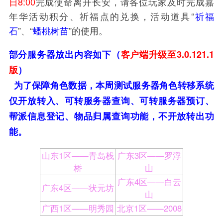
日8:00
完成使命离开长安，请各位玩家及时完成嘉
年华活动积分、祈福点的兑换，活动道具“
祈福
石
”、“
蟠桃树苗
”的使用。
3.0.121.1
部分服务器放出内容如下（
客户端升级至
版
）
为了保障角色数据，本周测试服务器角色转移系统
仅开放转入、可转服务器查询、可转服务器预订、
帮派信息登记、物品归属查询功能，不开放转出功
能。
山东1区——青岛栈
广东3区——罗浮
桥
山
广东4区——白云
广东4区——状元坊
山
广西1区——明秀园
北京1区——2008