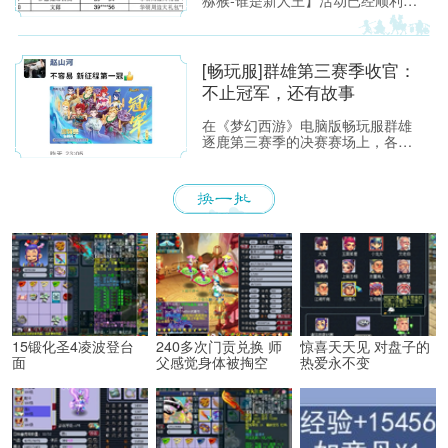
下帷幕，恭喜以下玩家获得[ROG
玩家国度]周边奖励！ （活动详情
如下：https://xyq.
[畅玩服]群雄第三赛季收官：
不止冠军，还有故事
在《梦幻西游》电脑版畅玩服群雄
逐鹿第三赛季的决赛赛场上，各位
少侠不仅能看到精彩激烈的顶尖对
决，赛场之外也同样看点满满。下
面，就带各位少侠了解一下吧！
15锻化圣4凌波登台
240多次门贡兑换 师
惊喜天天见 对盘子的
面
父感觉身体被掏空
热爱永不变