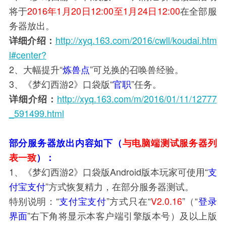
将于
2016年1月20日12:00至1月24日12:00
在全部服
务器放出。
http://xyq.163.com/2016/cwll/koudai.htm
详细介绍：
l#center?
2、大幅提升“
炼兽点
”可兑换的召唤兽经验。
3、《梦幻西游2》口袋版“
官职
”任务。
http://xyq.163.com/m/2016/01/11/12777
详细介绍：
_591499.html
部分服务器放出内容如下（
与电脑端测试服务器列
表一致
）：
1
、《梦幻西游2》口袋版Android版本玩家可使用“
支
付宝支付
”方式恢复精力，在部分服务器测试。
特别说明：“
支付宝支付
”方式只在“
V2.0.16
”（“
登录
界面
”右下角将显示本客户端引擎版本号）及以上版