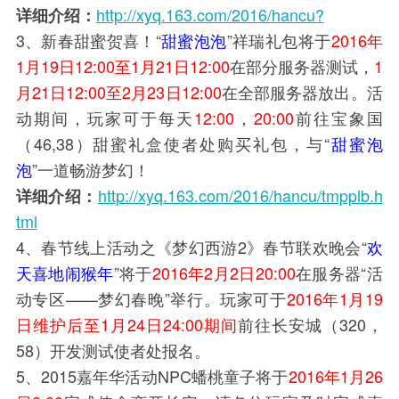
http://xyq.163.com/2016/hancu?
详细介绍：
3、新春甜蜜贺喜！“
甜蜜泡泡
”祥瑞礼包将于
2016年
1月19日12:00至1月21日12:0
0
在部分服务器测试，
1
月21日12:00至2月23日12:00
在全部服务器放出。活
动期间，玩家可于每天
12:00
，
20:00
前往宝象国
（46,38）甜蜜礼盒使者处购买礼包，与“
甜蜜泡
泡
”一道畅游梦幻！
http://xyq.163.com/2016/hancu/tmpplb.h
详细介绍：
tml
4、春节线上活动之《梦幻西游2》春节联欢晚会“
欢
天喜地闹猴年
”将于
2016年2月2日20:00
在服务器“活
动专区——梦幻春晚”举行。玩家可于
2016年1月19
日维护后至1月24日24:00期间
前往长安城（320，
58）开发测试使者处报名。
5、2015嘉年华活动NPC蟠桃童子将于
2016年1月26