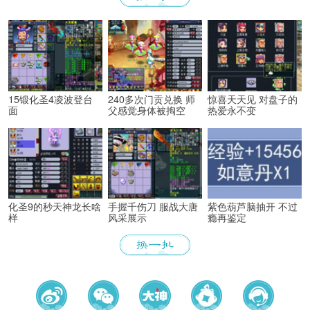
15锻化圣4凌波登台
240多次门贡兑换 师
惊喜天天见 对盘子的
面
父感觉身体被掏空
热爱永不变
化圣9的秒天神龙长啥
手握千伤刀 服战大唐
紫色葫芦脑抽开 不过
样
风采展示
瘾再鉴定