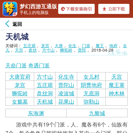
梦幻西游互通版
手机上的电脑版
返回
天机城
关键词：
五庄观
，
龙宫
，
大唐
，
化生
，
门派
，
魔王
，
地府
，
女
儿
，
天宫
，
盘丝
，
方寸山
，
狮驼岭
，
普陀
，
2018-04-28
天命门派
奇遇门派
大唐官府
方寸山
化生寺
女儿村
天宫
龙宫
五庄观
普陀山
阴曹地府
魔王寨
狮驼岭
盘丝洞
凌波城
无底洞
神木林
女魃墓
天机城
花果山
弥勒山
东海渊
九黎城
游戏中共有19个门派，人、魔各有6个，仙族有
7个。每个角色只能按种族加入其中一个门派，部分