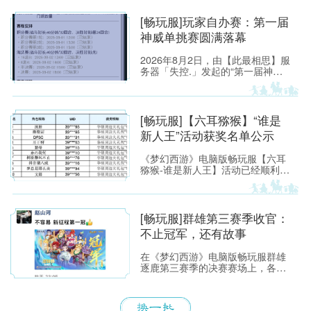
[畅玩服]玩家自办赛：第一届
神威单挑赛圆满落幕
2026年8月2日，由【此最相思】服
务器「失控.」发起的“第一届神威
单挑赛”圆满落幕。
[畅玩服]【六耳猕猴】“谁是
新人王”活动获奖名单公示
《梦幻西游》电脑版畅玩服【六耳
猕猴-谁是新人王】活动已经顺利落
下帷幕，恭喜以下玩家获得[ROG
玩家国度]周边奖励！ （活动详情
如下：https://xyq.
[畅玩服]群雄第三赛季收官：
不止冠军，还有故事
在《梦幻西游》电脑版畅玩服群雄
逐鹿第三赛季的决赛赛场上，各位
少侠不仅能看到精彩激烈的顶尖对
决，赛场之外也同样看点满满。下
面，就带各位少侠了解一下吧！