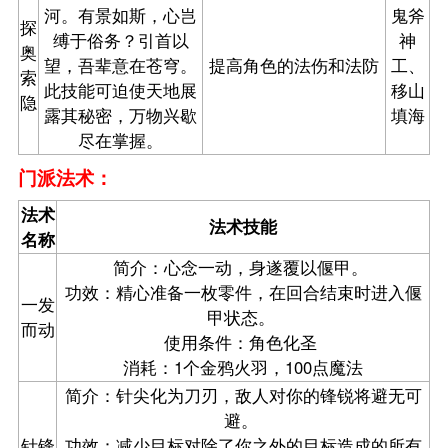
河。有景如斯，心岂
鬼斧
探
缚于俗务？引首以
神
奥
望，吾辈意在苍穹。
提高角色的法伤和法防
工、
索
此技能可迫使天地展
移山
隐
露其秘密，万物兴歇
填海
尽在掌握。
门派法术：
法术
法术技能
名称
简介：心念一动，身遂覆以偃甲。
功效：精心准备一枚零件，在回合结束时进入偃
一发
甲状态。
而动
使用条件：角色化圣
消耗：1个金鸦火羽，100点魔法
简介：针尖化为刀刃，敌人对你的锋锐将避无可
避。
针锋
功效：减少目标对除了你之外的目标造成的所有