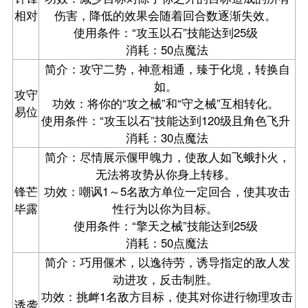
相对
伤害，降低的效果会随着回合数逐渐失效。
使用条件：“攻玉以石”技能达到25级
消耗：50点魔法
简介：攻守二势，神意相通，臻于化境，转换自
如。
攻守
功效：将你的“攻之械”和“守之械”互相转化。
易位
使用条件：“攻玉以石”技能达到120级且角色飞升
消耗：30点魔法
简介：尽情展示偃甲魄力，使敌人如飞蛾扑火，
无法将攻势从你身上转移。
锋芒
功效：嘲讽1～5名敌方单位一定回合，使其攻击
毕露
性行为以你为目标。
使用条件：“擎天之械”技能达到25级
消耗：50点魔法
简介：巧用偃术，以逸待劳，诱导指定的敌人发
动进攻，反击制胜。
功效：挑衅1名敌方目标，使其对你进行物理攻击
诱袭