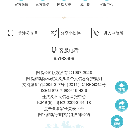
《梦幻
官方微博
官方微信
网易大神
藏宝阁
客服中心
򰀁
򰀂
򰀄
关注公众号
分享小伙伴
进入电脑版
西游》
򰀃
客服电话
95163999
网易公司版权所有 ©1997-2026
网易游戏隐私政策及儿童个人信息保护规则
文网游备字[2005]017号（2011）C-RPG042号
ISBN 978-7-900419-43-9
电脑版
违法及不良信息举报中心
武神坛
帮派联赛
ICP备案：粤B2-20090191-18
点击查看家长关爱平台
网络游戏行业防沉迷自律公约
群雄逐鹿
全民PK赛