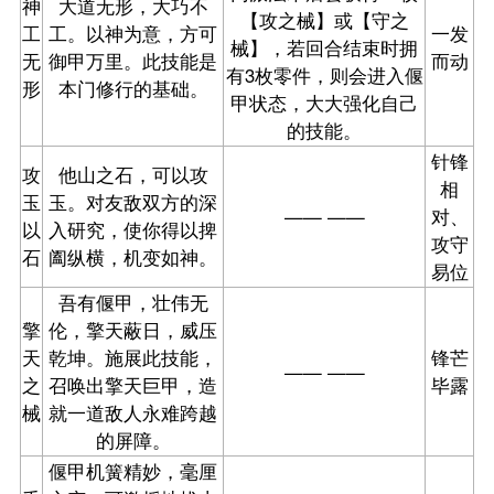
神
大道无形，大巧不
【攻之械】或【守之
工
工。以神为意，方可
一发
械】，若回合结束时拥
无
御甲万里。此技能是
而动
有3枚零件，则会进入偃
形
本门修行的基础。
甲状态，大大强化自己
的技能。
针锋
攻
他山之石，可以攻
相
玉
玉。对友敌双方的深
—— ——
对、
以
入研究，使你得以捭
攻守
石
阖纵横，机变如神。
易位
吾有偃甲，壮伟无
擎
伦，擎天蔽日，威压
天
乾坤。施展此技能，
锋芒
—— ——
之
召唤出擎天巨甲，造
毕露
械
就一道敌人永难跨越
的屏障。
偃甲机簧精妙，毫厘