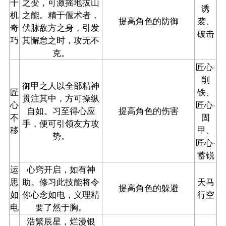
千
之变，可激摇地拔山
诱
机
之能。精于偃术者，
提高角色的防御
袭、
奇
伏脉敌方之身，引发
破击
巧
其懈怠之时，攻无不
克。
匠心·
削
御甲之人以全部精神
匠
铁、
贯注其中，方可操纵
心
匠心·
自如。习至得心应
提高角色的伤害
不
固
手，便可引领友方攻
移
甲、
势。
匠心·
蓄锐
运
心窍开启，如有神
思
助。修习此技能将令
天马
提高角色的躲避
如
你心念如电，义理精
行空
电
要了然于胸。
浩繁辰星，烂漫银