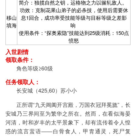
简介：独揽自然之钥，运格物之力以辗轧敌人。
功效：克制花果山弟子的必杀技，使用后需要休
移山
息1回合，成功率受技能等级与目标等级之差影
填海
响
使用条件：“探奥索隐”技能达到25级消耗：150点
愤怒
入世剧情
领取条件：
角色等级≥60级
任务领取人：
长安城（425,60）苏小小
正所谓“九天阊阖开宫殿，万国衣冠拜冕旒”，长
安城乃三界间至为繁华之所在。然而，在看似海晏
河清，时和岁丰的太平景象下，却有流传着令人惶
惑的流言蜚语——白骨食人，甲胄通灵，死尸复