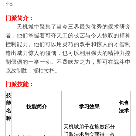
1%。
门派简介：
天机城中聚集了当今三界最为优秀的偃术研究
者，他们掌握着可夺天工的技艺与令人惊叹的精神
控制能力。他们可以用灵巧的双手和惊人的才智制
造出威力惊人的偃偶，也可以利用强大的精神力控
制偃偶的一举一动。不费吹灰之力，即可在战斗中
克敌制胜，摧枯拉朽。
门派技能：
技
能
包含
技能简介
学习效果
名
法术
称
天机城弟子在施放部分
门派法术后会获得一枚