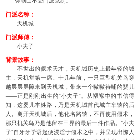
门派名称：
天机城
门派师傅：
小夫子
背景故事：
不世出的偃术天才，天机城历史上最年轻的城
主，天机堂第一席。十几年前，一只巨型机关鸟穿
越层层屏障来到天机城，带来一个嗷嗷待哺的婴儿
——正是刚刚出生的“小夫子”。从襁褓中的书信得
知，这婴儿本姓路，乃是天机城首代城主车辕的后
人。离开天机城后，他化名路辕，不再使用偃术，
那只机关鸟乃是他留在三界的最后一件作品。“小夫
子”自牙牙学语起便浸淫于偃术之中，并呈现出惊人