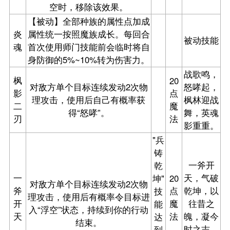
空时，移除该效果。
【被动】全部种族的属性点加成
炎
属性统一按照魔族成长。每回合
被动技能
魂
首次使用师门技能前会临时将自
身防御的5%~10%转为伤害力。
战歌鸣，
枫
20
对敌方单个目标连续发动2次物
怒哮起，
影
点
理攻击，使用后自己有概率获
枫林迎战
二
魔
得“怒哮”。
舞，英魂
刃
法
影重重。
"兵
铸
一斧开
乾
一
天，气破
坤"
20
对敌方单个目标连续发动2次物
斧
点
乾坤，以
技
理攻击，使用后有概率令目标进
开
魔
往昔之
能
入“浮空”状态，持续到你的行动
天
法
魄，凝今
达
结束。
时之志。
到