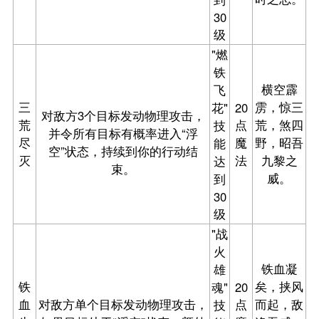
30
级
"燃
铁
横空霹
飞
三
雳，惊三
花"
20
对敌方3个目标发动物理攻击，
荒
点
荒，煞四
技
并令所有目标有概率进入“浮
尽
魔
野，昭吾
能
空”状态，持续到你的行动结
灭
法
九黎之
达
束。
威。
到
30
级
"战
火
铁血凝
雄
铁
矣，挟风
魂"
20
血
对敌方单个目标发动物理攻击，
点
而起，敌
技