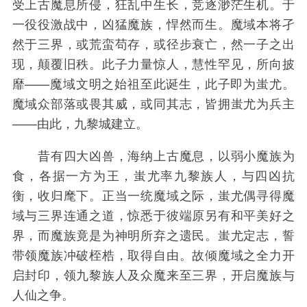
受上古魔息所侵，狂乱中生长，竞逐渺茫生机。于
一役役激战中，凶猛魔族，悍然而生。魔域本将孑
然于三界，或荒蛮苟存，或径步衰亡，然一子之出
现，颠覆旧秩。此子力量惊人，慧性罕见，所向披
靡——魔域文明之始祖至此诞生，此子即为蚩尤。
魔域众部落或畏其威，或同其志，皆拥蚩尤为兵主
——由此，九黎城建立。
昔有四大凶兽，海纳上古魔息，以弱小魔族为
食，各据一方为王，蚩尤率九黎族人，与四凶抗
衡，收归麾下。正当一统魔域之际，蚩尤偶寻得魔
域与三界连通之道，惊悉于彼端原另有和平美好之
界，而魔族竟是为神明所弃之遗民。蚩尤定志，誓
带领魔族冲破桎梏，取得自由。故倾魔域之全力开
启封印，领九黎族人及众魔来至三界，开启魔族与
人仙之争。