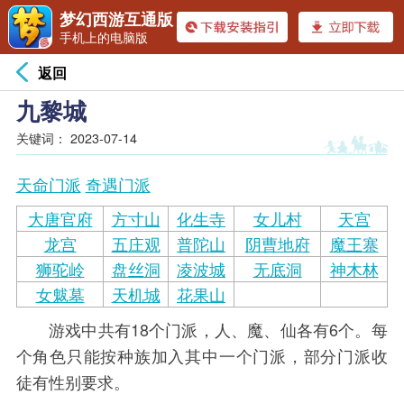
梦幻西游互通版
手机上的电脑版
返回
九黎城
关键词：
2023-07-14
天命门派
奇遇门派
大唐官府
方寸山
化生寺
女儿村
天宫
龙宫
五庄观
普陀山
阴曹地府
魔王寨
狮驼岭
盘丝洞
凌波城
无底洞
神木林
女魃墓
天机城
花果山
游戏中共有18个门派，人、魔、仙各有6个。每
个角色只能按种族加入其中一个门派，部分门派收
徒有性别要求。