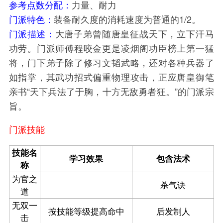
参考点数分配：
力量、耐力
门派特色：
装备耐久度的消耗速度为普通的1/2。
门派描述：
大唐子弟曾随唐皇征战天下，立下汗马
功劳。门派师傅程咬金更是凌烟阁功臣榜上第一猛
将，门下弟子除了修习文韬武略，还对各种兵器了
如指掌，其武功招式偏重物理攻击，正应唐皇御笔
亲书“天下兵法了于胸，十方无敌勇者狂。”的门派宗
旨。
门派技能
技能名
学习效果
包含法术
称
为官之
杀气诀
道
无双一
按技能等级提高命中
后发制人
击