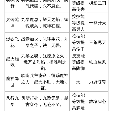
等级提
枫影二刃
舞
气磅礴，永不息止。
高伤害
按技能
兵铸乾
九黎魔息，燎天之焰，铸
等级提
一斧开天
坤
魂成兵，乾坤在握。
高灵力
按技能
燃铁飞
战意如火，叱咤生花，九
等级提
三荒尽灭
花
黎之子，铁士无畏。
高命中
九黎之魂，犹燎原之火，
按技能
战火雄
燃万丈烈焰，指胜利之
等级提
铁血生风
魂
巅。
高防御
聆听兵主密命，得赐魔神
魔神降
之力，战无不胜，天地可
无
力辟苍穹
世
征。
按技能
风行九
风所行处，九黎无阻，越
等级提
故壤归心
黎
古穿今，无迹不至。
高躲避