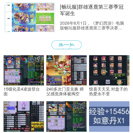
[畅玩服]群雄逐鹿第三赛季冠
军诞生
2026年8月1日，《梦幻西游》电脑
版畅玩服群雄逐鹿第三赛季决赛准
时开启。经过多轮激烈对战，五大
组别冠军战队已经全部诞生。
15锻化圣4凌波登台
240多次门贡兑换 师
惊喜天天见 对盘子的
面
父感觉身体被掏空
热爱永不变