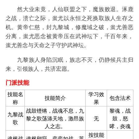
然大业未竟，人仙联盟之下，魔族败退。涿鹿
之战，溃亡之际，蚩尤以永恒之死换取族人生存之
机。黄帝仁慈，封九黎城，修魔域之破，蚩尤善恶
分离，蚩尤恶念被黄帝压在武神坛下，千百年来，
蚩尤善念与天命之子守护武神坛。
九黎族人身陷沉眠，族志不灭，仍静候兵主归
来，引领族人，共济宏愿。
门派技能
技能名
学习效
技能简介
包含法术
称
果
战鼓铿锵，战魂不息，九
黎魂，战
九黎战
黎之歌荡涤天地，激昂族
无
鼓，怒
歌
人之志。
哮，炎魂
按技能
魂枫战
魂枫翩跹，奕奕如战，英