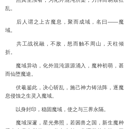
乱。
后人谓之上古魔息，聚而成域，名曰——魔
域。
共工战祝融，不敌，怒而触不周山，天柱倾
折。
魔域异动，化外混沌源源涌入，魔种初萌，甚
而仙堕魔途。
伏羲鉴此，决心斩乱，施己神力铸法阵，逐魔
息侵蚀之生灵入魔域。
以身封印，稳固魔域，使之与三界永隔。
魔域深邃，星光弗照，若困兽之国，新生魔种