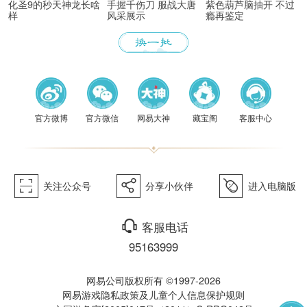
化圣9的秒天神龙长啥
手握千伤刀 服战大唐
紫色葫芦脑抽开 不过
样
风采展示
瘾再鉴定
《梦幻
官方微博
官方微信
网易大神
藏宝阁
客服中心
򰀁
򰀂
򰀄
关注公众号
分享小伙伴
进入电脑版
西游》
򰀃
客服电话
95163999
网易公司版权所有 ©1997-2026
网易游戏隐私政策及儿童个人信息保护规则