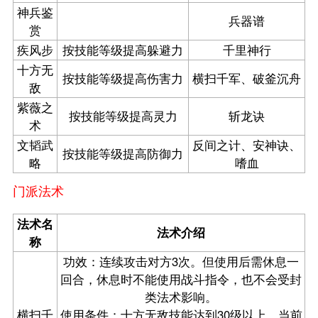
神兵鉴
兵器谱
赏
疾风步
按技能等级提高躲避力
千里神行
十方无
按技能等级提高伤害力
横扫千军、破釜沉舟
敌
紫薇之
按技能等级提高灵力
斩龙诀
术
文韬武
反间之计、安神诀、
按技能等级提高防御力
略
嗜血
门派法术
法术名
法术介绍
称
功效：连续攻击对方3次。但使用后需休息一
回合，休息时不能使用战斗指令，也不会受封
类法术影响。
横扫千
使用条件：十方无敌技能达到30级以上，当前