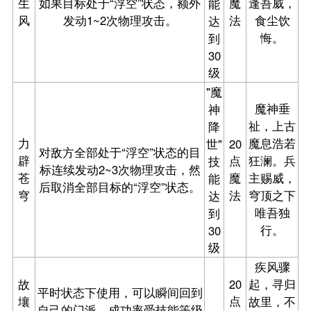
生
如果目标处于“浮空”状态，额外
魔
逢吾威，
能
风
发动1~2次物理攻击。
法
食尘饮
达
悔。
到
30
级
"魔
魔神垂
神
祉，上古
降
力
魔息浩若
世"
20
对敌方全部处于“浮空”状态的目
辟
点
狂澜。兵
技
标连续发动2~3次物理攻击，然
苍
魔
主赐威，
能
后取消全部目标的“浮空”状态。
穹
法
穹顶之下
达
唯吾独
到
行。
30
级
疾风骤
故
20
起，寻归
平时状态下使用，可以瞬间回到
点
壤
故里，不
自己的门派，成功率受技能等级