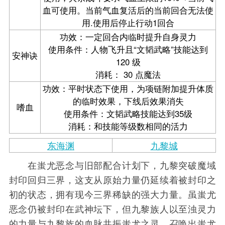
血可使用。当前气血复活后的当前回合无法使
用.使用后停止行动1回合
功效：一定回合内临时提升自身灵力
使用条件：人物飞升且“文韬武略”技能达到
安神诀
120 级
消耗： 30 点魔法
功效：平时状态下使用，为项链附加提升体质
的临时效果，下线后效果消失
嗜血
使用条件：文韬武略技能达到35级
消耗：和技能等级数相同的活力
东海渊
九黎城
在蚩尤恶念与旧部配合计划下，九黎突破魔域
封印回归三界，这支从原始力量仍延续着被封印之
初的状态，拥有现今三界稀缺的强大力量。虽蚩尤
恶念仍被封印在武神坛下，但九黎族人以至浊灵力
的力量与九黎族的血脉共振蚩尤之灵，召唤出蚩尤