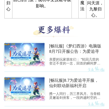
魔
归
问天涯，
影响。
法
心
九黎归
心。
[畅玩服]《梦幻西游》电脑版
8月7日开服公告：为爱追寻
亲爱的玩家朋友们： "轮回几世的
变迁不变的一念，回首的瞬间梦醒
融化如雪，盛开为你埋葬的誓
言"——当这首熟悉的旋律响起，每
一位曾初入建邺城、流连于长安城
烟火中的少侠，心头都会泛起阵阵
[畅玩服]8.7为爱追寻开服，
涟漪。那一瞬的悸动，是我们在锦
仙剑联动新福利开启
瑟年华中与梦幻相遇的美好，也是
仙剑世界里那段刻骨铭心的宿命回
携一人同行，历三界风月。当骨精
响。
灵邂逅剑侠客，一段跨越时空的浪
漫传说徐徐展开！