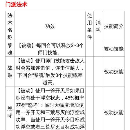
门派法术
法
使
术
用
消
功效
技能简介
名
条
耗
称
件
黎
【被动】每回合可以释放2~3个
被动技能
魂
师门技能。
【被动】使用师门技能攻击敌人
战
时会累加连击值，连击值越大，
被动技能
鼓
下回合“黎魂”触发3个技能概率
越高。
【被动】使用一斧开天后如果目
标没有处于浮空状态，45%概率
获得“怒哮”：临时大幅度增加使
怒
用一斧开天和三荒尽灭的浮空成
被动技能
哮
功率。当使用一斧开天令目标成
功浮空或者三荒尽灭目标成功浮