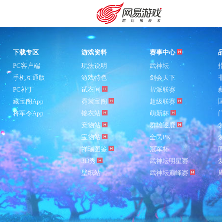
下载专区
游戏资料
赛事中心
PC客户端
玩法说明
武神坛
手机互通版
游戏特色
剑会天下
PC补丁
试衣间
帮派联赛
藏宝阁App
霓裳宝阁
超级联赛
将军令App
锦衣站
萌新杯
宠物站
群雄逐鹿
宝物站
全民PK
祥瑞图鉴
冠军杯
3D秀
武神坛明星赛
壁纸站
武神坛巅峰赛
购卡充值
客服中心