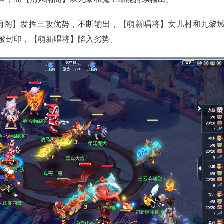
阁】发挥三攻优势，不断输出，【萌新唱将】女儿村和九黎
被封印，【萌新唱将】陷入劣势。