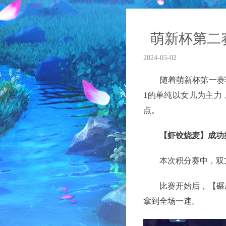
萌新杯第二
2024-05-02
随着萌新杯第一赛季
1的单纯以女儿为主力
点。
【虾饺烧麦】成功抢
本次积分赛中，双方
比赛开始后，【碾压
拿到全场一速。