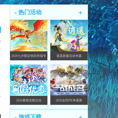
热门活动
季
看
2026七夕限定锦衣祥瑞专
逍遥新服活动专题
题
寸
2026暑期优惠活动
2026全民PK争霸赛
游戏下载