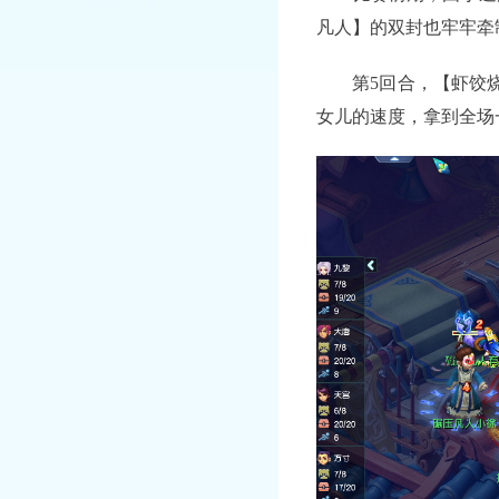
凡人】的双封也牢牢牵
第5回合，【虾饺烧麦
女儿的速度，拿到全场