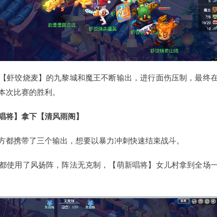
虾饺烧麦】的九黎城和魔王不断输出，进行面伤压制，最终
下本次比赛的胜利。
将】拿下【清风雨阁】
都携带了三个输出，想要以暴力冲刺快速结束战斗。
使用了风扬阵，阵法无克制，【萌新唱将】女儿村拿到全场