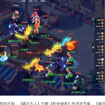
的压制，【碾压凡人】打断【虾饺烧麦】的进攻节奏，【碾