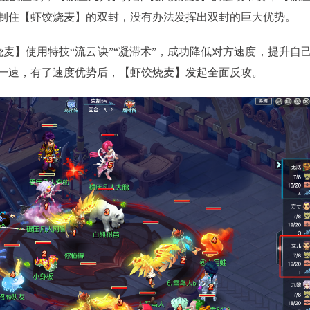
制住【虾饺烧麦】的双封，没有办法发挥出双封的巨大优势。
】使用特技“流云诀”“凝滞术”，成功降低对方速度，提升自
一速，有了速度优势后，【虾饺烧麦】发起全面反攻。