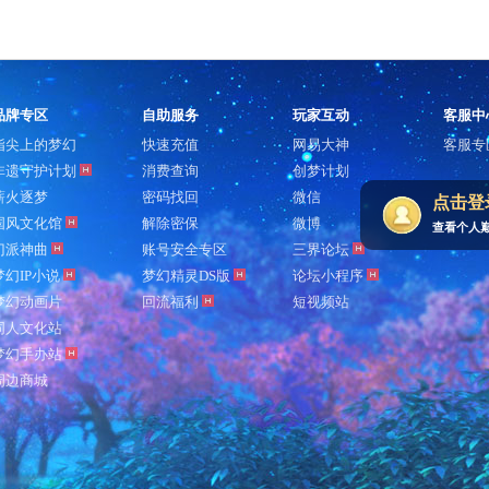
品牌专区
自助服务
玩家互动
客服中
指尖上的梦幻
快速充值
网易大神
客服专
非遗守护计划
消费查询
创梦计划
薪火逐梦
密码找回
微信
点击登
国风文化馆
解除密保
微博
查看个人
门派神曲
账号安全专区
三界论坛
梦幻IP小说
梦幻精灵DS版
论坛小程序
梦幻动画片
回流福利
短视频站
同人文化站
梦幻手办站
周边商城