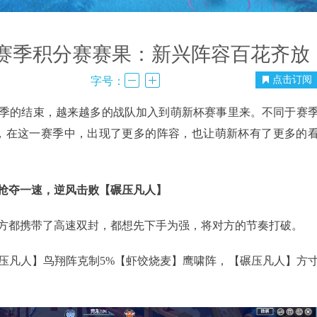
赛季积分赛赛果：新兴阵容百花齐放
点击订阅
字号：
的结束，越来越多的战队加入到萌新杯赛事里来。不同于赛
，在这一赛季中，出现了更多的阵容，也让萌新杯有了更多的
夺一速，逆风击败【碾压凡人】
都携带了高速双封，都想先下手为强，将对方的节奏打破。
凡人】鸟翔阵克制5%【虾饺烧麦】鹰啸阵，【碾压凡人】方