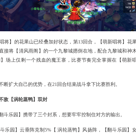
将】的花果山已经叠加好状态，第13回合，【萌新唱将】花
”直接将【清风雨阁】的一个九黎城摁倒在地，配合九黎城和神
阁】场上仅剩一个残血的魔王寨，比赛节奏完全掌握在【萌新
断扩大自己的优势，在21回合结束战斗拿下比赛胜利。
敌【涡轮蒸鸭】双封
斗乐园】携带了三个封系，想要牢牢控制住对方的输出。
乐园】云垂阵克制5%【 涡轮蒸鸭】风扬阵，【翻斗乐园】