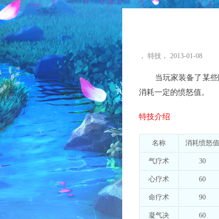
，
特技
，
2013-01-08
当玩家装备了某些附
消耗一定的愤怒值。
特技介绍
名称
消耗愤怒
气疗术
30
心疗术
60
命疗术
90
凝气决
60