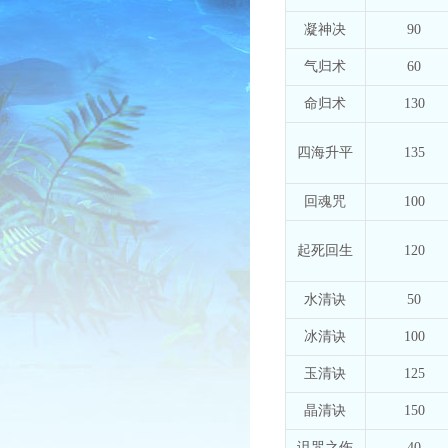
凝神决
90
气归术
60
命归术
130
四海升平
135
回魂咒
100
起死回生
120
水清诀
50
冰清诀
100
玉清诀
125
晶清诀
150
诅咒之伤
40