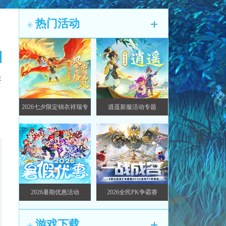
热门活动
要
2026七夕限定锦衣祥瑞专
逍遥新服活动专题
题
2026暑期优惠活动
2026全民PK争霸赛
游戏下载