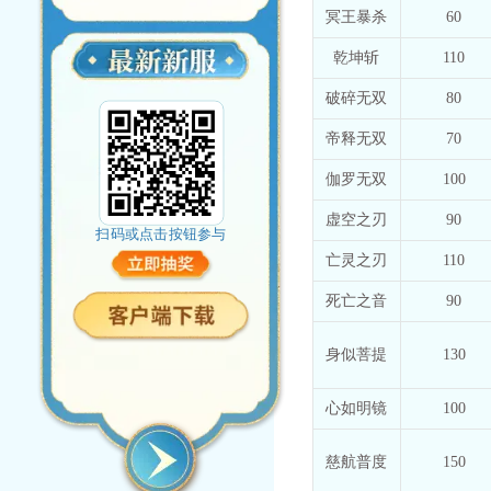
冥王暴杀
60
乾坤斩
110
破碎无双
80
帝释无双
70
伽罗无双
100
虚空之刃
90
扫码或点击按钮参与
亡灵之刃
110
死亡之音
90
身似菩提
130
心如明镜
100
慈航普度
150