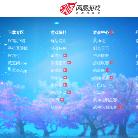
下载专区
游戏资料
赛事中心
PC客户端
玩法说明
武神坛
手机互通版
游戏特色
剑会天下
PC补丁
试衣间
帮派联赛
藏宝阁App
霓裳宝阁
超级联赛
将军令App
锦衣站
萌新杯
宠物站
群雄逐鹿
宝物站
全民PK
祥瑞图鉴
冠军杯
3D秀
武神坛明星赛
壁纸站
武神坛巅峰赛
购卡充值
客服中心