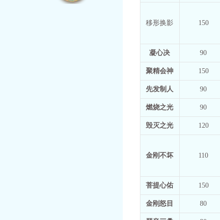
移形换影
150
凝心决
90
聚精会神
150
先发制人
90
燃烧之光
90
毁灭之光
120
金刚不坏
110
菩提心佑
150
金刚怒目
80