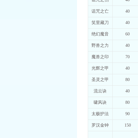
诅咒之亡
40
笑里藏刀
40
绝幻魔音
60
野兽之力
40
魔兽之印
70
光辉之甲
40
圣灵之甲
80
流云诀
40
啸风诀
80
太极护法
90
罗汉金钟
150