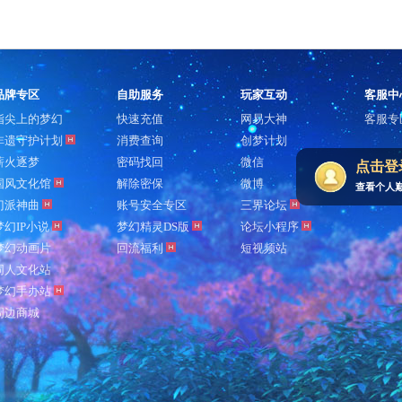
品牌专区
自助服务
玩家互动
客服中
指尖上的梦幻
快速充值
网易大神
客服专
非遗守护计划
消费查询
创梦计划
薪火逐梦
密码找回
微信
点击登
国风文化馆
解除密保
微博
查看个人
门派神曲
账号安全专区
三界论坛
梦幻IP小说
梦幻精灵DS版
论坛小程序
梦幻动画片
回流福利
短视频站
同人文化站
梦幻手办站
周边商城