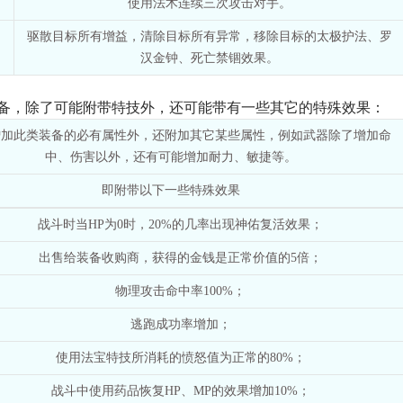
使用法术连续三次攻击对手。
驱散目标所有增益，清除目标所有异常，移除目标的太极护法、罗
汉金钟、死亡禁锢效果。
备，除了可能附带特技外，还可能带有一些其它的特殊效果：
增加此类装备的必有属性外，还附加其它某些属性，例如武器除了增加命
中、伤害以外，还有可能增加耐力、敏捷等。
即附带以下一些特殊效果
战斗时当HP为0时，20%的几率出现神佑复活效果；
出售给装备收购商，获得的金钱是正常价值的5倍；
物理攻击命中率100%；
逃跑成功率增加；
使用法宝特技所消耗的愤怒值为正常的80%；
战斗中使用药品恢复HP、MP的效果增加10%；