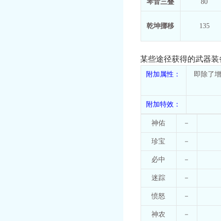
琴音三叠
80
乾坤挪移
135
某些途径获得的武器装
附加属性：
即除了
附加特效：
神佑
－
珍宝
－
必中
－
迷踪
－
愤怒
－
神农
－