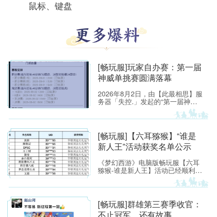
鼠标、键盘
[畅玩服]玩家自办赛：第一届
神威单挑赛圆满落幕
2026年8月2日，由【此最相思】服
务器「失控.」发起的“第一届神威
单挑赛”圆满落幕。
[畅玩服]【六耳猕猴】“谁是
新人王”活动获奖名单公示
《梦幻西游》电脑版畅玩服【六耳
猕猴-谁是新人王】活动已经顺利落
下帷幕，恭喜以下玩家获得[ROG
玩家国度]周边奖励！ （活动详情
如下：https://xyq.
[畅玩服]群雄第三赛季收官：
不止冠军，还有故事