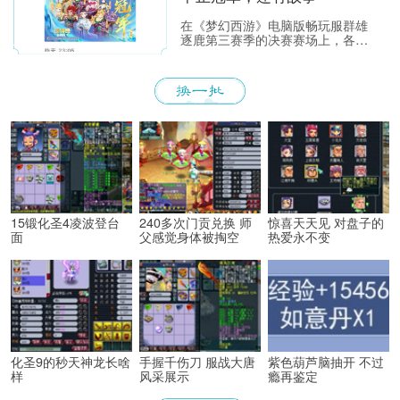
在《梦幻西游》电脑版畅玩服群雄
逐鹿第三赛季的决赛赛场上，各位
少侠不仅能看到精彩激烈的顶尖对
决，赛场之外也同样看点满满。下
面，就带各位少侠了解一下吧！
15锻化圣4凌波登台
240多次门贡兑换 师
惊喜天天见 对盘子的
面
父感觉身体被掏空
热爱永不变
化圣9的秒天神龙长啥
手握千伤刀 服战大唐
紫色葫芦脑抽开 不过
样
风采展示
瘾再鉴定