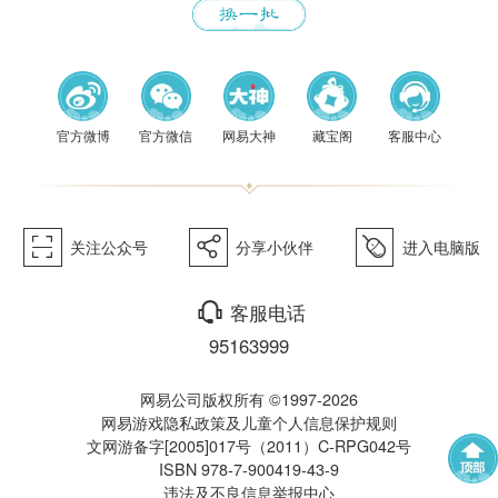
《梦幻
官方微博
官方微信
网易大神
藏宝阁
客服中心
򰀁
򰀂
򰀄
关注公众号
分享小伙伴
进入电脑版
西游》
򰀃
客服电话
95163999
网易公司版权所有 ©1997-2026
网易游戏隐私政策及儿童个人信息保护规则
文网游备字[2005]017号（2011）C-RPG042号
ISBN 978-7-900419-43-9
违法及不良信息举报中心