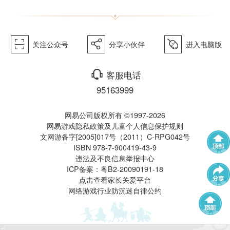
《梦幻
򰀁
򰀂
򰀄
关注公众号
分享小伙伴
进入电脑版
西游》
򰀃
客服电话
95163999
网易公司版权所有 ©1997-2026
网易游戏隐私政策及儿童个人信息保护规则
文网游备字[2005]017号（2011）C-RPG042号
ISBN 978-7-900419-43-9
电脑版
违法及不良信息举报中心
武神坛
帮派联赛
ICP备案：粤B2-20090191-18
点击查看家长关爱平台
网络游戏行业防沉迷自律公约
群雄逐鹿
全民PK赛