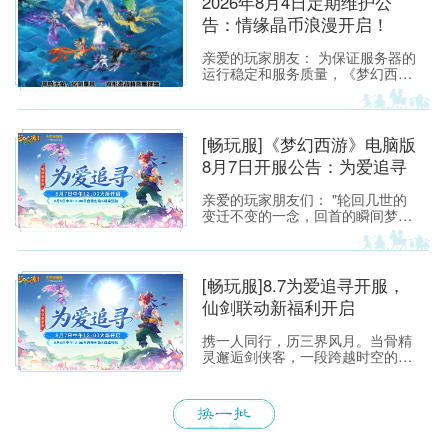
2026年8月4日定期维护公
告：情缘晶币浪漫开启！
亲爱的玩家朋友： 为保证服务器的
运行稳定和服务质量，《梦幻西
游》所有服务器将于2026年8月4日
上午8:00停机，进行每周例行的维
护工作。预计维护时间为上午8:00
至9:30，请各位玩家相互转告，并
[畅玩服]《梦幻西游》电脑版
提前留意游戏时间，以免造成不必
8月7日开服公告：为爱追寻
要的损失。
亲爱的玩家朋友们： "轮回几世的
变迁不变的一念，回首的瞬间梦醒
融化如雪，盛开为你埋葬的誓
言"——当这首熟悉的旋律响起，每
一位曾初入建邺城、流连于长安城
烟火中的少侠，心头都会泛起阵阵
[畅玩服]8.7为爱追寻开服，
涟漪。那一瞬的悸动，是我们在锦
仙剑联动新福利开启
瑟年华中与梦幻相遇的美好，也是
仙剑世界里那段刻骨铭心的宿命回
携一人同行，历三界风月。当骨精
响。
灵邂逅剑侠客，一段跨越时空的浪
漫传说徐徐展开！