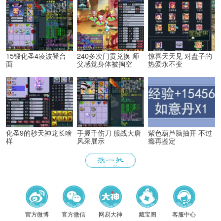
15锻化圣4凌波登台
240多次门贡兑换 师
惊喜天天见 对盘子的
面
父感觉身体被掏空
热爱永不变
化圣9的秒天神龙长啥
手握千伤刀 服战大唐
紫色葫芦脑抽开 不过
样
风采展示
瘾再鉴定
官方微博
官方微信
网易大神
藏宝阁
客服中心