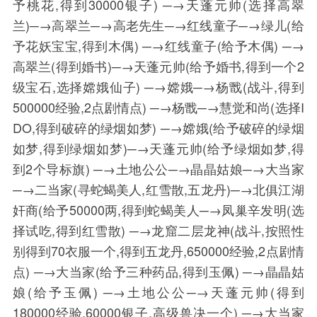
予桃花,得到30000银子) ─→天蓬元帅(选择高翠
兰)─→高翠兰─→高老先生─→红线童子─→绿儿(给
予花妖宝宝,得到木偶) ─→红线童子(给予木偶) ─→
高翠兰(得到婚书)─→天蓬元帅(给予婚书,得到一个2
级宝石,选择嫦娥仙子) ─→嫦娥─→杨戬(战斗,得到
500000经验,2点剧情点) ─→杨戬─→慧觉和尚(选择I
DO,得到破碎的绿烟如梦) ─→嫦娥(给予破碎的绿烟
如梦,得到绿烟如梦)─→天蓬元帅(给予绿烟如梦,得
到2个导标旗) ─→土地公公─→晶晶姑娘─→大当家
─→二当家(寻蛇蝎美人,红雪散,五龙丹)─→北俱江湖
奸商(给予50000两,得到蛇蝎美人─→凤巢辛发明(选
择试吃,得到红雪散) ─→龙窟二层龙神(战斗,按照性
别得到70衣服一个,得到五龙丹,650000经验,2点剧情
点) ─→大当家(给予三种药品,得到玉佩) ─→晶晶姑
娘(给予玉佩) ─→土地公公─→天蓬元帅(得到
180000经验,60000银子,高级兽决一个) ─→大当家