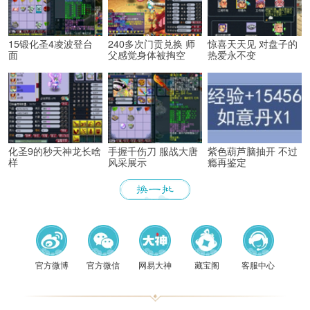
15锻化圣4凌波登台
240多次门贡兑换 师
惊喜天天见 对盘子的
面
父感觉身体被掏空
热爱永不变
化圣9的秒天神龙长啥
手握千伤刀 服战大唐
紫色葫芦脑抽开 不过
样
风采展示
瘾再鉴定
《梦幻
官方微博
官方微信
网易大神
藏宝阁
客服中心