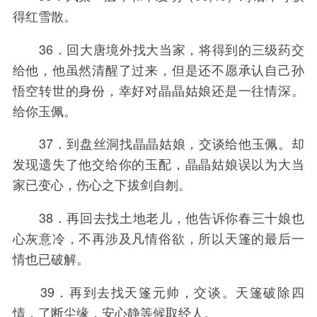
得红雪散。
36．回大唐境外找大当家，将得到的三级药交
给他，他虽然清醒了过来，但是还不愿承认自己孙
悟空转世的身份，幸好对晶晶姑娘还是一往情深。
给你玉佩。
37．到盘丝洞找晶晶姑娘，交谈给他玉佩。却
发现遗失了他交给你的玉配，晶晶姑娘误以为大当
家已变心，伤心之下拔剑自刎。
38．再回去找土地老儿，他告诉你春三十娘也
心灰意冷，不再涉及凡情俗欲，所以天篷的最后一
情也已破解。
39．再到去找天篷元帅，交谈。天篷破除四
情，了断尘缘，安心静等候取经人。