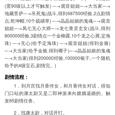
(需90级以上才可触发) ─→观音姐姐─→大当家─→
地藏菩萨─→吊死鬼(战斗,得到687500经验,2点剧情
点,乾坤帽,10个硫磺草) ─→晶晶姑娘的鬼魂─→观音
姐姐─→凤七无心大师─→龙七青灵玄女(战斗,得到
800000经验,3剧情点一个金柳露,10个龙之心屑,定海
珠) ─→无心(给予定海珠) ─→观音姐姐(得到金箍)
─→大当家(给予金箍,得到椰子)─→晶晶姑娘的鬼魂
─→大当家(得到200000经验,100000银子,一个随机
给予的4级宝石,剧情完。)
剧情流程：
1．到月宫找月香侍女，和月香侍女对话，得知
门口站的康太尉又是二郎神派来向嫦娥逼婚的。触
发85剧情任务。
2．找康太尉，对话开打。