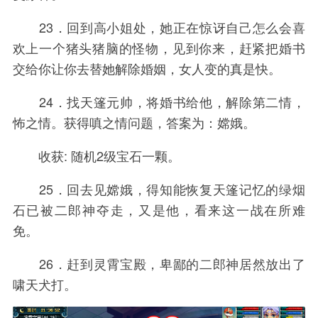
23．回到高小姐处，她正在惊讶自己怎么会喜
欢上一个猪头猪脑的怪物，见到你来，赶紧把婚书
交给你让你去替她解除婚姻，女人变的真是快。
24．找天篷元帅，将婚书给他，解除第二情，
怖之情。获得嗔之情问题，答案为：嫦娥。
收获: 随机2级宝石一颗。
25．回去见嫦娥，得知能恢复天篷记忆的绿烟
石已被二郎神夺走，又是他，看来这一战在所难
免。
26．赶到灵霄宝殿，卑鄙的二郎神居然放出了
啸天犬打。