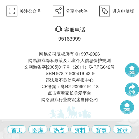
򰀁
򰀂
򰀄
关注公众号
分享小伙伴
进入电脑版
西游》
򰀃
客服电话
95163999
网易公司版权所有 ©1997-2026
网易游戏隐私政策及儿童个人信息保护规则
文网游备字[2005]017号（2011）C-RPG042号
ISBN 978-7-900419-43-9
电脑版
违法及不良信息举报中心
武神坛
帮派联赛
ICP备案：粤B2-20090191-18
点击查看家长关爱平台
网络游戏行业防沉迷自律公约
群雄逐鹿
全民PK赛
帮派精英赛
赛事中心
首页
图库
热点
资料
赛事
登录