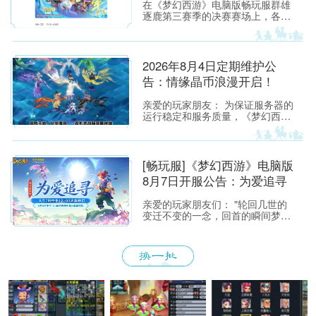
在《梦幻西游》电脑版畅玩服群雄
逐鹿第三赛季的决赛赛场上，各位
少侠不仅能看到精彩激烈的顶尖对
决，赛场之外也同样看点满满。下
面，就带各位少侠了解一下吧！
2026年8月4日定期维护公
告：情缘晶币浪漫开启！
亲爱的玩家朋友： 为保证服务器的
运行稳定和服务质量，《梦幻西
游》所有服务器将于2026年8月4日
上午8:00停机，进行每周例行的维
护工作。预计维护时间为上午8:00
至9:30，请各位玩家相互转告，并
[畅玩服]《梦幻西游》电脑版
提前留意游戏时间，以免造成不必
8月7日开服公告：为爱追寻
要的损失。
亲爱的玩家朋友们： "轮回几世的
变迁不变的一念，回首的瞬间梦醒
融化如雪，盛开为你埋葬的誓
言"——当这首熟悉的旋律响起，每
一位曾初入建邺城、流连于长安城
烟火中的少侠，心头都会泛起阵阵
涟漪。那一瞬的悸动，是我们在锦
瑟年华中与梦幻相遇的美好，也是
仙剑世界里那段刻骨铭心的宿命回
响。