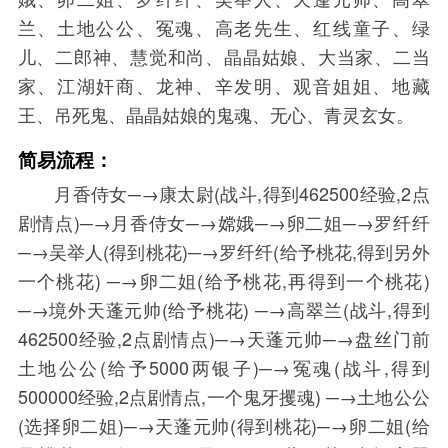
兰、土地公公、冤魂、高老先生、红线童子、绿
儿、二郎神、慧觉和尚、晶晶姑娘、大当家、二当
家、江湖奸商、龙神、辛发明、观音姐姐、地藏
王、吊死鬼、晶晶姑娘的鬼魂、无心、青灵玄女。
简易流程：
月香侍女─→康太尉(战斗,得到462500经验,2点
剧情点)─→月香侍女─→嫦娥─→卵二姐─→罗纤纤
─→吴举人(得到桃花)─→罗纤纤(给予桃花,得到另外
一个桃花) ─→卵二姐(给予桃花,再得到一个桃花)
─→境外天蓬元帅(给予桃花) ─→高翠兰(战斗,得到
462500经验,2点剧情点)─→天蓬元帅─→盘丝门前
土地公公(给予5000两银子)─→冤魂(战斗,得到
500000经验,2点剧情点,一个鬼牙攫魂) ─→土地公公
(选择卵二姐)─→天蓬元帅(得到桃花)─→卵二姐(给