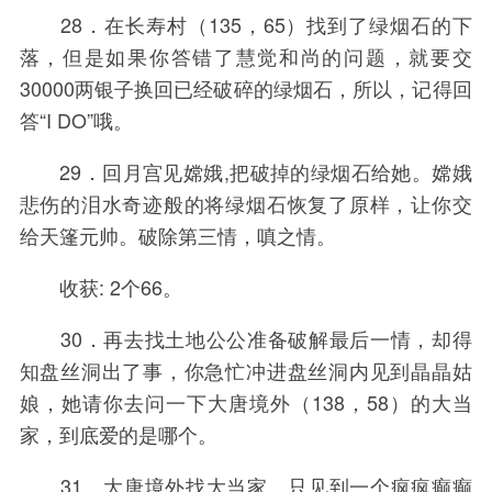
28．在长寿村（135，65）找到了绿烟石的下
落，但是如果你答错了慧觉和尚的问题，就要交
30000两银子换回已经破碎的绿烟石，所以，记得回
答“I DO”哦。
29．回月宫见嫦娥,把破掉的绿烟石给她。嫦娥
悲伤的泪水奇迹般的将绿烟石恢复了原样，让你交
给天篷元帅。破除第三情，嗔之情。
收获: 2个66。
30．再去找土地公公准备破解最后一情，却得
知盘丝洞出了事，你急忙冲进盘丝洞内见到晶晶姑
娘，她请你去问一下大唐境外（138，58）的大当
家，到底爱的是哪个。
31．大唐境外找大当家。只见到一个疯疯癫癫