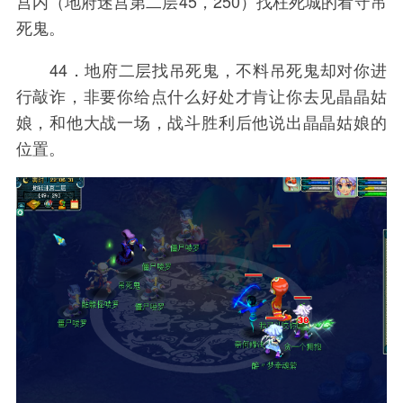
宫内（地府迷宫第二层45，250）找枉死城的看守吊
死鬼。
44．地府二层找吊死鬼，不料吊死鬼却对你进
行敲诈，非要你给点什么好处才肯让你去见晶晶姑
娘，和他大战一场，战斗胜利后他说出晶晶姑娘的
位置。