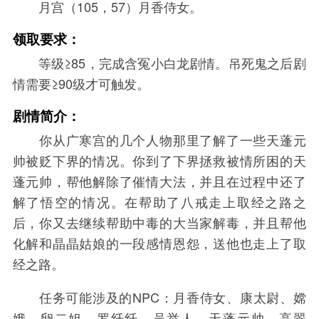
月宫（105，57）月香侍女。
领取要求：
等级≥85，完成含冤小白龙剧情。吊死鬼之后剧
情需要≥90级才可触发。
剧情简介：
你从广寒宫的几个人物那里了解了一些天蓬元
帅被贬下界的情况。你到了下界拯救被情所困的天
蓬元帅，帮他解除了催情大法，并且在过程中还了
解了悟空的情况。在帮助了八戒走上取经之路之
后，你又去继续帮助中毒的大当家解毒，并且帮他
化解和晶晶姑娘的一段感情恩怨，送他也走上了取
经之路。
任务可能涉及的NPC：月香侍女、康太尉、嫦
娥、卵二姐、罗纤纤、吴举人、天蓬元帅、高翠