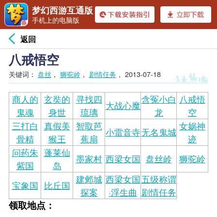
梦幻西游互通版
手机上的电脑版
返回
八戒悟空
关键词：
盘丝
，
狮驼岭
，
剧情任务
，
2013-07-18
商人的
玄奘的
寻找四
含冤小白
八戒悟
大战心魔
鬼魂
身世
琉璃
龙
空
三打白
真假美
智取芭
女娲神
小雷音寺
无名鬼城
骨精
猴王
蕉扇
迹
问药朱
蓬莱仙
墨家村
西梁女国
盘丝岭
狮驼岭
紫国
岛
建邺城
西梁女国
五级称谓
宝象国
比丘国
探案
·浮生曲
剧情任务
领取地点：