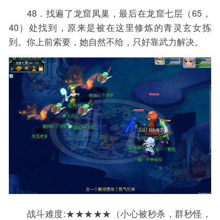
48．找遍了龙窟凤巢，最后在龙窟七层（65，
40）处找到，原来是被在这里修炼的青灵玄女拣
到。你上前索要，她自然不给，只好靠武力解决。
战斗难度:★★★★★（小心被秒杀，群秒怪，