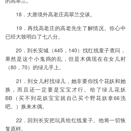
的高翠兰。
18．大唐境外高老庄高翠兰交谈。
19．再找高老庄的高老先生了解情况。你心中
已经大致明白了七八分。
20．到长安城（445，140）找红线童子查问，
果然是这个小鬼捣的乱，但是木偶现在在女儿村
（80，70）的绿儿手上。
21．到女儿村找绿儿，她非要你找个花妖和她
换，而且还一定要是宝宝才行。给了绿儿花妖
BB（买不到花妖宝宝就自己买个野花妖拿66洗
吧。）换来木偶。
22．回到长安把玩具给红线童子。他将一切恢
复原样。