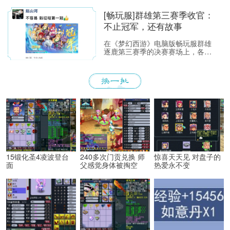
如下：https://xyq.
[畅玩服]群雄第三赛季收官：
不止冠军，还有故事
在《梦幻西游》电脑版畅玩服群雄
逐鹿第三赛季的决赛赛场上，各位
少侠不仅能看到精彩激烈的顶尖对
决，赛场之外也同样看点满满。下
面，就带各位少侠了解一下吧！
15锻化圣4凌波登台
240多次门贡兑换 师
惊喜天天见 对盘子的
面
父感觉身体被掏空
热爱永不变