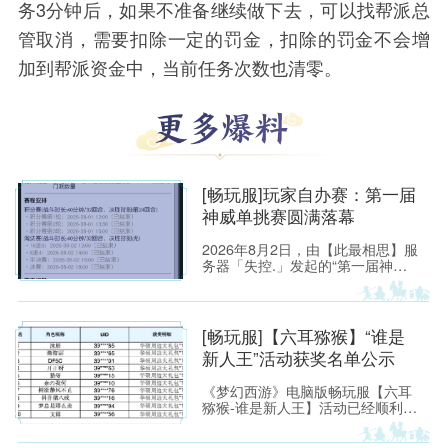
务3分钟后，如果不准备继续做下去，可以找帮派总
管取消，需要扣除一定的罚金，扣除的罚金不会增
加到帮派资金中，当前任务次数也清零。
[畅玩服]玩家自办赛：第一届
神威单挑赛圆满落幕
2026年8月2日，由【此最相思】服
务器「失控.」发起的“第一届神威
单挑赛”圆满落幕。
[畅玩服]【六耳猕猴】“谁是
新人王”活动获奖名单公示
《梦幻西游》电脑版畅玩服【六耳
猕猴-谁是新人王】活动已经顺利落
下帷幕，恭喜以下玩家获得[ROG
玩家国度]周边奖励！ （活动详情