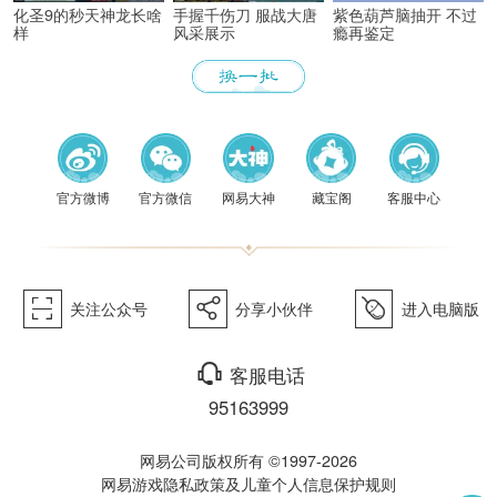
化圣9的秒天神龙长啥
手握千伤刀 服战大唐
紫色葫芦脑抽开 不过
样
风采展示
瘾再鉴定
《梦幻
官方微博
官方微信
网易大神
藏宝阁
客服中心
򰀁
򰀂
򰀄
关注公众号
分享小伙伴
进入电脑版
西游》
򰀃
客服电话
95163999
网易公司版权所有 ©1997-2026
网易游戏隐私政策及儿童个人信息保护规则