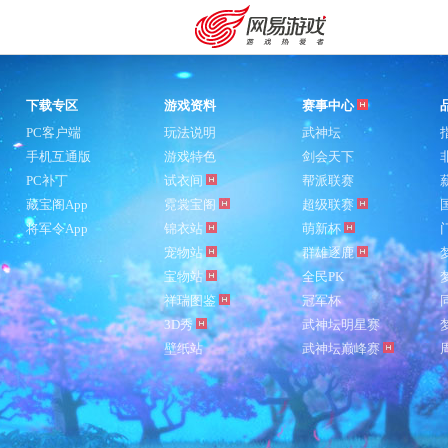
下载专区
游戏资料
赛事中心
PC客户端
玩法说明
武神坛
手机互通版
游戏特色
剑会天下
PC补丁
试衣间
帮派联赛
藏宝阁App
霓裳宝阁
超级联赛
将军令App
锦衣站
萌新杯
宠物站
群雄逐鹿
宝物站
全民PK
祥瑞图鉴
冠军杯
3D秀
武神坛明星赛
壁纸站
武神坛巅峰赛
购卡充值
客服中心