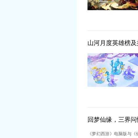
山河月度英雄榜及
回梦仙缘，三界问
《梦幻西游》电脑版与《