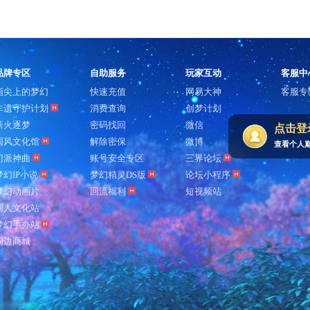
品牌专区
自助服务
玩家互动
客服中
指尖上的梦幻
快速充值
网易大神
客服专
非遗守护计划
消费查询
创梦计划
薪火逐梦
密码找回
微信
点击登
国风文化馆
解除密保
微博
查看个人
门派神曲
账号安全专区
三界论坛
梦幻IP小说
梦幻精灵DS版
论坛小程序
梦幻动画片
回流福利
短视频站
同人文化站
梦幻手办站
周边商城