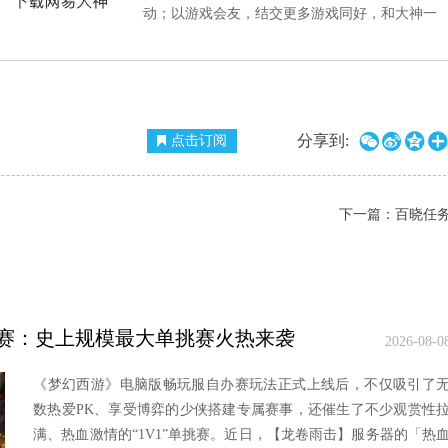
动；以游戏会友，结交更多游戏同好，和大神一
com/game/xyq
官方微信：wyds_163




分享到:
点击订阅
下一篇：
百晓任
自办赛：史上规模最大单挑赛火热来袭
2026-08-0
《梦幻西游》电脑版畅玩服自办赛玩法正式上线后，不仅吸引了
数热爱PK、享受博弈的少侠搭建专属赛事，还催生了不少观赏性
满、热血激情的“1V1”单挑赛。近日，【龙卷雨击】服务器的「热