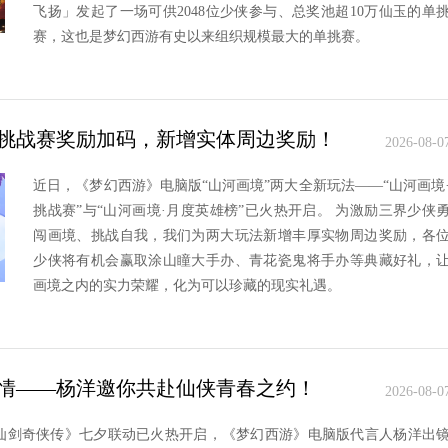
飞扬」发起了一场可供2048位少侠参与、总奖池超10万仙玉的单
赛，这也是梦幻西游有史以来组织规模最大的单挑赛。
挑战赛奖励加码，新增实体周边奖励！
2026-08-0
近日，《梦幻西游》电脑版“山河画境”两大全新玩法——“山河画境
挑战赛”与“山河画境·月度英雄榜”已火热开启。 为激励三界少侠
闯画境、挑战自我，我们为两大玩法新增丰厚实物周边奖励，各
少侠将有机会赢取涂山瞳大手办、青花瓷鬼将手办等典藏好礼，
画境之内的实力荣耀，化为可以珍藏的现实礼遇。
情——杨洋邀你共赴仙侠青春之约！
2026-08-0
仙剑奇侠传》七夕联动已火热开启，《梦幻西游》电脑版代言人杨洋出