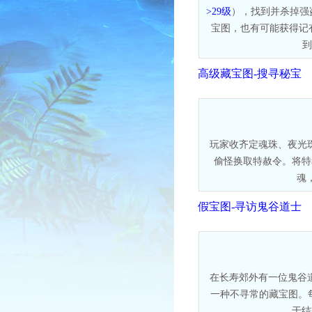
>29级
），找到并杀掉强
宝图，也有可能获得记有
到
高级藏宝图-搜寻秘宝
玩家收齐定魂珠、夜光
偷怪换取特赦令。将特
魂
假宝图-寻访鬼谷道士
在长寿郊外有一位鬼谷
一种不寻常的藏宝图。每
于结