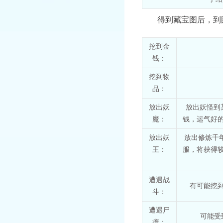
得到藏宝图后，到图
挖到金
钱：
挖到物
品：
放出妖
放出妖怪到
魔：
钱，运气好
放出妖
放出修炼千
王：
服，将获得
遭遇战
有可能挖
斗：
遭遇尸
可能受
瘴：