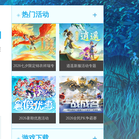
热门活动
获
2026七夕限定锦衣祥瑞专
逍遥新服活动专题
题
2026暑期优惠活动
2026全民PK争霸赛
游戏下载