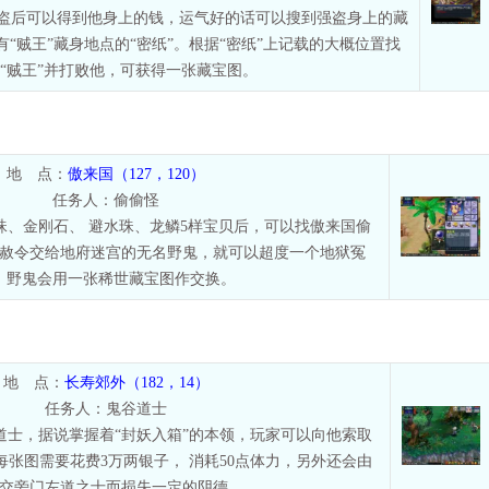
盗后可以得到他身上的钱，运气好的话可以搜到强盗身上的藏
“贼王”藏身地点的“密纸”。根据“密纸”上记载的大概位置找
“贼王”并打败他，可获得一张藏宝图。
地 点：
傲来国（127，120）
任务人：偷偷怪
珠、金刚石、 避水珠、龙鳞5样宝贝后，可以找傲来国偷
赦令交给地府迷宫的无名野鬼，就可以超度一个地狱冤
，野鬼会用一张稀世藏宝图作交换。
地 点：
长寿郊外（182，14）
任务人：鬼谷道士
道士，据说掌握着“封妖入箱”的本领，玩家可以向他索取
张图需要花费3万两银子， 消耗50点体力，另外还会由
交旁门左道之士而损失一定的阴德。