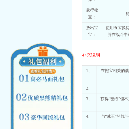
获得秘
宝：
放出宝
使用五宝换
宝：
并在战斗中
补充说明
1、
在挖宝相关的战
2、
3、
获得“密纸”但
4、
与“贼王”的战