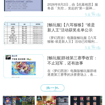
2026年8月2日，由【此最相思】服
务器「失控.」发起的“第一届神威
单挑赛”圆满落幕。
[畅玩服]【六耳猕猴】“谁是
新人王”活动获奖名单公示
《梦幻西游》电脑版畅玩服【六耳
猕猴-谁是新人王】活动已经顺利落
下帷幕，恭喜以下玩家获得[ROG
玩家国度]周边奖励！ （活动详情
如下：https://xyq.
[畅玩服]群雄第三赛季收官：
不止冠军，还有故事
在《梦幻西游》电脑版畅玩服群雄
逐鹿第三赛季的决赛赛场上，各位
少侠不仅能看到精彩激烈的顶尖对
决，赛场之外也同样看点满满。下
面，就带各位少侠了解一下吧！