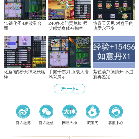
15锻化圣4凌波登台
240多次门贡兑换 师
惊喜天天见 对盘子的
面
父感觉身体被掏空
热爱永不变
化圣9的秒天神龙长啥
手握千伤刀 服战大唐
紫色葫芦脑抽开 不过
样
风采展示
瘾再鉴定
《梦幻
官方微博
官方微信
网易大神
藏宝阁
客服中心