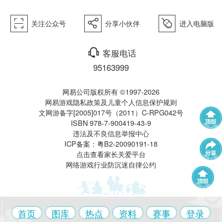
򰀁
򰀂
򰀄
关注公众号
分享小伙伴
进入电脑版
西游》
򰀃
客服电话
95163999
网易公司版权所有 ©1997-2026
网易游戏隐私政策及儿童个人信息保护规则
文网游备字[2005]017号（2011）C-RPG042号
ISBN 978-7-900419-43-9
电脑版
违法及不良信息举报中心
武神坛
帮派联赛
ICP备案：粤B2-20090191-18
点击查看家长关爱平台
网络游戏行业防沉迷自律公约
群雄逐鹿
全民PK赛
帮派精英赛
赛事中心
首页
图库
热点
资料
赛事
登录