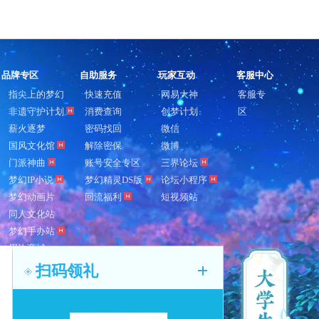
品牌专区
自助服务
玩家互动
客服中心
指尖上的梦幻
快速充值
网易大神
客服专
非遗守护计划
消费查询
创梦计划
区
薪火逐梦
密码找回
微信
国风文化馆
解除密保
微博
门派神曲
账号安全专区
三界论坛
梦幻IP小说
梦幻精灵DS版
论坛小程序
梦幻动画片
回流福利
短视频站
同人文化站
梦幻手办站
周边商城
扫码领礼