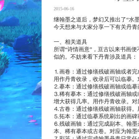
2015-06-16
继翰墨之道后，梦幻又推出了“水墨
今天想来与大家分享一下有关丹青
一、相关道具
所谓“诗情画意”，亘古以来书画
似的。不妨来看下丹青涉及道具：
⒈画卷：通过修缮残破画轴或者完
用作丹青收录，收录后可以临摹。
⒉摹本：通过修缮残破画轴或临摹
⒊稀有摹本：通过修缮残破画轴或
增大获得几率。用作丹青收录。对
⒋古卷：通过修缮残破画轴获得。
⒌拓本：通过临摹系统刷出的画碑
⒍残破画轴：通过完成副本、翰墨
本、稀有摹本或古卷。对应为翰墨
⒎彩笺：通过完成翰墨丹青日常任