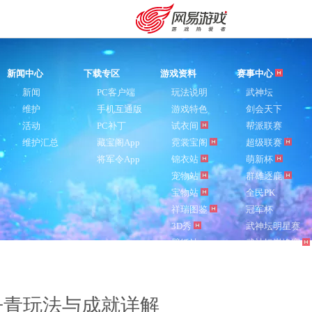
新闻中心
下载专区
游戏资料
赛事中心
新闻
PC客户端
玩法说明
武神坛
维护
手机互通版
游戏特色
剑会天下
活动
PC补丁
试衣间
帮派联赛
维护汇总
藏宝阁App
霓裳宝阁
超级联赛
将军令App
锦衣站
萌新杯
宠物站
群雄逐鹿
宝物站
全民PK
祥瑞图鉴
冠军杯
3D秀
武神坛明星赛
壁纸站
武神坛巅峰赛
购卡充值
客服中心
丹青玩法与成就详解