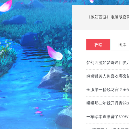
《梦幻西游》电脑版官
攻略
图库
梦幻西游如梦奇谭四灵
婀娜狐美人你喜欢哪套
全服第一精锐龙宫？全身
晒晒那些年我开丹青的
一车珍本直播赚了600W