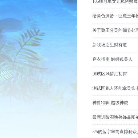
105联冠军女儿私密照属
给角色测龄：巨魔王年
关于魏王分灵的细节处
新牧场之生财有道
穿衣指南 婀娜狐美人
山河社稷【东风御
测试区风情汇初探
2026年7月31日中午12:
测试区跑人环能拿灵饰
神兽特辑 超级神虎
MHBB-9999-9999-9999
最新进阶召唤兽饰品图
3/5的蓝字率简直惊刹众