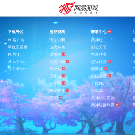
下载专区
游戏资料
赛事中心
PC客户端
玩法说明
武神坛
手机互通版
游戏特色
剑会天下
PC补丁
试衣间
帮派联赛
藏宝阁App
霓裳宝阁
超级联赛
将军令App
锦衣站
萌新杯
宠物站
群雄逐鹿
宝物站
全民PK
祥瑞图鉴
冠军杯
3D秀
武神坛明星赛
壁纸站
武神坛巅峰赛
购卡充值
客服中心