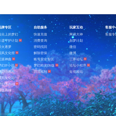
品牌专区
自助服务
玩家互动
客服中
指尖上的梦幻
快速充值
网易大神
客服专
非遗守护计划
消费查询
创梦计划
薪火逐梦
密码找回
微信
国风文化馆
解除密保
微博
门派神曲
账号安全专区
三界论坛
梦幻IP小说
梦幻精灵DS版
论坛小程序
梦幻动画片
回流福利
短视频站
同人文化站
梦幻手办站
周边商城