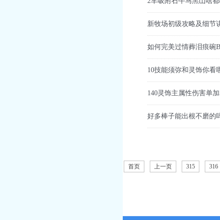
2车吸附石牛马黑山啥都
新牧场初级攻略及细节
如何完美过情葬泪痕碗B
10技能须弥和灵饰你看
140灵饰主属性伤害单加
好多棒子能出根不磨的
首页
上一页
315
316