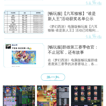
单挑赛”圆满落幕。
[畅玩服]【六耳猕猴】“谁是
新人王”活动获奖名单公示
《梦幻西游》电脑版畅玩服【六耳
猕猴-谁是新人王】活动已经顺利落
下帷幕，恭喜以下玩家获得[ROG
玩家国度]周边奖励！ （活动详情
如下：https://xyq.
[畅玩服]群雄第三赛季收官：
不止冠军，还有故事
在《梦幻西游》电脑版畅玩服群雄
逐鹿第三赛季的决赛赛场上，各位
少侠不仅能看到精彩激烈的顶尖对
决，赛场之外也同样看点满满。下
面，就带各位少侠了解一下吧！