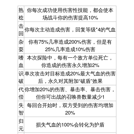
熟
你每次成功使用伤害性技能，都会使本
稔
场战斗你的伤害提高10%
击
你每次主动造成伤害，回复等级*4的气血
回
杂
你有75%几率造成200%伤害，但是有
耍
25%几率造成10%伤害
嗜
本次探险中，每有一个敌方单位死亡，
血
你造成的伤害永久增加2%
识
单次攻击对目标造成20%最大气血的伤害
破
后，永久对其附加“破盾”效果
代
你增加20%的伤害、暴击率、暴击伤害，
偿
但你可出战的召唤兽数量减少1
失
每回合开始时，双方受到的伤害均增加
智
20%
归
损失气血的100%会转化为护盾
元