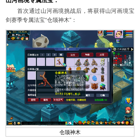
首次通过山河画境挑战后，将获得山河画境宝
剑赛季专属法宝“仓颉神木”：
仓颉神木