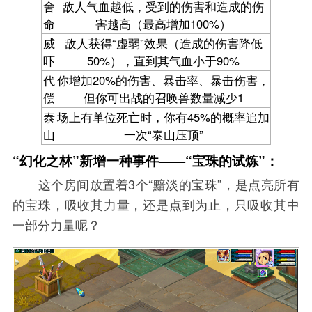
舍
敌人气血越低，受到的伤害和造成的伤
命
害越高（最高增加100%）
威
敌人获得“虚弱”效果（造成的伤害降低
吓
50%），直到其气血小于90%
代
你增加20%的伤害、暴击率、暴击伤害，
偿
但你可出战的召唤兽数量减少1
泰
场上有单位死亡时，你有45%的概率追加
山
一次“泰山压顶”
“幻化之林”新增一种事件——“宝珠的试炼”：
这个房间放置着3个“黯淡的宝珠”，是点亮所有
的宝珠，吸收其力量，还是点到为止，只吸收其中
一部分力量呢？