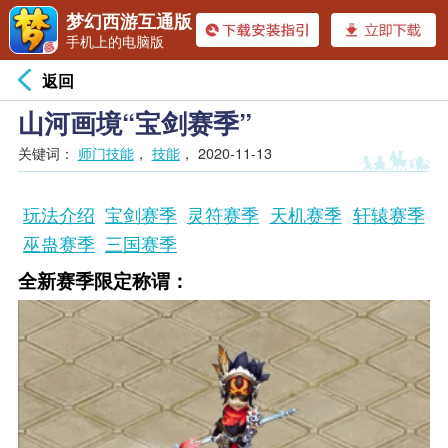
梦幻西游互通版
手机上的电脑版
返回
山河画境“宝剑赛季”
关键词：
师门技能
，
技能
，
2020-11-13
玩法介绍
宝剑赛季
灵符赛季
天机赛季
轩辕赛季
巫蛊赛季
三国赛季
全新赛季限定称谓：