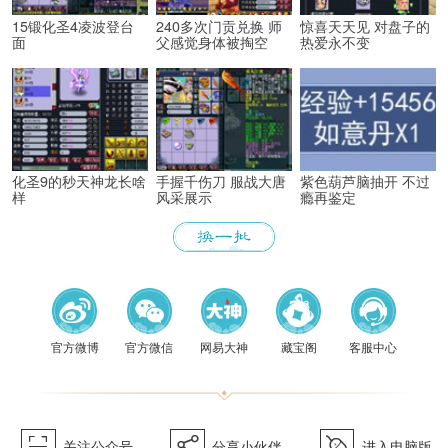
15锻化圣4凌波登台
240多次门贡兑换 师
惊喜天天见 对盘子的
面
父感觉身体被掏空
热爱永不变
化圣9的秒天神龙长啥
手握千伤刀 服战大唐
紫色葫芦脑抽开 不过
样
风采展示
瘾再鉴定
《梦幻
官方微博
官方微信
网易大神
藏宝阁
客服中心
򰀁
򰀂
򰀄
关注公众号
分享小伙伴
进入电脑版