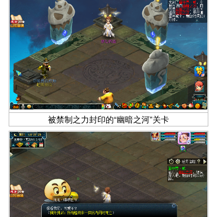
被禁制之力封印的“幽暗之河”关卡