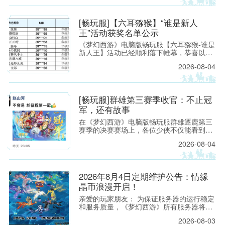
[畅玩服]【六耳猕猴】“谁是新人
易西游
王”活动获奖名单公示
《梦幻西游》电脑版畅玩服【六耳猕猴-谁是
新人王】活动已经顺利落下帷幕，恭喜以下
玩家获得[ROG玩家国度]周边奖励！ （活动
2026-08-04
详情如下：https://xyq.
[畅玩服]群雄第三赛季收官：不止冠
军，还有故事
题材扛
在《梦幻西游》电脑版畅玩服群雄逐鹿第三
赛季的决赛赛场上，各位少侠不仅能看到精
彩激烈的顶尖对决，赛场之外也同样看点满
2026-08-04
满。下面，就带各位少侠了解一下吧！
2026年8月4日定期维护公告：情缘
晶币浪漫开启！
亲爱的玩家朋友： 为保证服务器的运行稳定
和服务质量，《梦幻西游》所有服务器将于
2026年8月4日上午8:00停机，进行每周例行
2026-08-03
的维护工作。预计维护时间为上午8:00至9:3