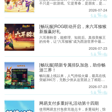
不只是一款游戏。它是青春，是朋友，是一
段很长很长的故事；也是无论过去多久，仍
2026-07-24
然想要“再回来看看”的地方。
[畅玩服]ROG联动开启，来六耳猕猴
新服赢好礼
六耳善聆音，能察理、知前后。真假美猴王
的传奇，让“六耳猕猴”成为西游世界中最令
人遐想的名字之一。
2026-07-23
[畅玩服]萌新专属排队加急，助你畅
游三界！
畅玩服上线以来，人气持续火爆，最高在线
突破390万，无数少侠从这里踏上了精彩的
西游之旅！ 如今，越来越多新朋友，也想亲
2026-07-23
自踏入三界，开启属于自己的梦幻征程。
网易支付多重好礼活动第十四期
使用网易支付免密充值点卡，多重福利，惊