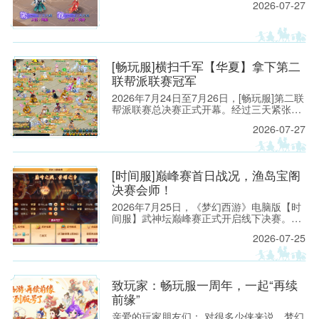
2026-07-27
行的维护工作。预计维护时间为上午8:00至
9:30，请各位玩家相互转告，并提前留意游
戏时间，以免造成不必要的损失。
[畅玩服]横扫千军【华夏】拿下第二
联帮派联赛冠军
2026年7月24日至7月26日，[畅玩服]第二联
帮派联赛总决赛正式开幕。经过三天紧张激
烈的对抗，来自【横扫千军】的【华夏】一
2026-07-27
路过关斩将，以全胜之姿拿下【将军令】的
【续集】，成功夺得本联冠军。
[时间服]巅峰赛首日战况，渔岛宝阁
决赛会师！
2026年7月25日，《梦幻西游》电脑版【时
间服】武神坛巅峰赛正式开启线下决赛。在
【钓鱼岛】与【曲阜孔庙】的对决中，【钓
2026-07-25
鱼岛】先是凭借一手精妙的打蓝阵容拿下赛
点，后又通过“三攻”阵容打穿【曲阜孔庙】
防线，以总比分2：0的成绩挺进决赛。
致玩家：畅玩服一周年，一起“再续
前缘”
亲爱的玩家朋友们： 对很多少侠来说，梦幻