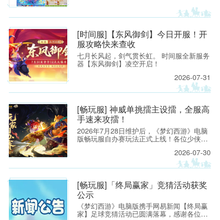
[时间服]【东风御剑】今日开服！开
服攻略快来查收
七月长风起，剑气贯长虹。 时间服全新服务
器【东风御剑】凌空开启！
2026-07-31
[畅玩服] 神威单挑擂主设擂，全服高
手速来攻擂！
2026年7月28日维护后，《梦幻西游》电脑
版畅玩服自办赛玩法正式上线！各位少侠只
需在游戏内按照指引提交办赛申请，就能快
2026-07-30
速开启属于自己的赛事。
[畅玩服]「终局赢家」竞猜活动获奖
公示
《梦幻西游》电脑版携手网易新闻【终局赢
家】足球竞猜活动已圆满落幕，感谢各位少