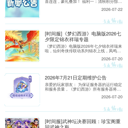
喜连连，豪礼叠加！ 福利一：清秋积分惊喜
放送 活动时间： 2026年8月4日8:00至2026
2026-07-22
年9月8日8:00 活动范围： 开服时间＞30天
服务器 活动规则： 1.
[时间服]《梦幻西游》电脑版2026七
夕限定锦衣祥瑞专题
《梦幻西游》电脑版2026年七夕锦衣祥瑞来
啦，仙剑奇侠传联动系列锦衣上线，凤鸣于
焰，化剑乘风！看来看看吧！
2026-07-20
2026年7月21日定期维护公告
亲爱的玩家朋友： 为保证服务器的运行稳定
和服务质量，《梦幻西游》所有服务器将于
2026年7月21日上午8:00停机，进行每周例
2026-07-20
行的维护工作。预计维护时间为上午8:00至
9:30，请各位玩家相互转告，并提前留意游
戏时间，以免造成不必要的损失。
[时间服]武神坛决赛回顾：珍宝阁重
回武神之巅