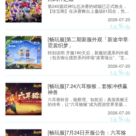
第240届武神坛总决赛的硝烟已正式散去，
【珍宝阁】在决赛舞台上鏖战61回合，凭借
精妙的战术设计与稳扎稳打的赛场运营，力
2026-07-20
克强敌【紫禁城】，再度捧起武神坛冠军奖
杯，重回武神之巅。 本场对决堪称武神坛战
术博弈的经典之战：禁选阶段双方针锋相
对，阵容选择各藏玄机；【珍宝阁】大胆启
[畅玩服]第二期新服外观「新途华章·
用莲台仙子普陀山精准反制咒师体系，面
霓裳织梦」
对“打蓝”阵容从容应对，最终凭借关键回合
的果断出击锁定胜局。
特别说明 开服180天后，新服祈愿系列外观
（包含御云揽胜系列祥瑞“凌霄瑞云”、“玄霆
瑞云”、“七彩祥云”、“九霄雷云”；霓裳织梦
2026-07-20
系列锦衣“仙境奇旅”、光环“琼华戏梦”、足
迹“灵灯踏星”），将上架霓裳宝阁“典藏”，少
侠可使用霓裳积分购买。 [畅玩服]第一期新
服外观「新途华章·御云揽胜」:https://xyq.
[畅玩服]7.24六耳猕猴，套猴冲榜赢
神兽
六耳善聆音，能察理、知前后；真假美猴王
的传奇，让“六耳猕猴”成为西游世界里最令
人遐想的名字之一。 今夏，这份机敏、锋芒
2026-07-20
与不服输的豪气将化作一场全新的三界邀约
——2026年7月24日 12:00《梦幻西游》电
脑版畅玩服【六耳猕猴】即将开启！
[畅玩服]7月24日开服公告：六耳猕