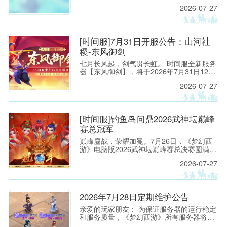
侠的热情参与！恭喜以下少侠获得活动实物
2026-07-27
大奖！
[时间服]7月31日开服公告：山河社
稷-东风御剑
七月长风起，剑气贯长虹。 时间服全新服务
器【东风御剑】，将于2026年7月31日12：
00正式开启！
2026-07-27
[时间服]钓鱼岛问鼎2026武神坛巅峰
赛总冠军
巅峰鏖战，荣耀加冕。7月26日，《梦幻西
游》电脑版2026武神坛巅峰赛总决赛圆满落
幕。
2026-07-27
2026年7月28日定期维护公告
亲爱的玩家朋友： 为保证服务器的运行稳定
和服务质量，《梦幻西游》所有服务器将于
2026年7月28日上午8:00停机，进行每周例