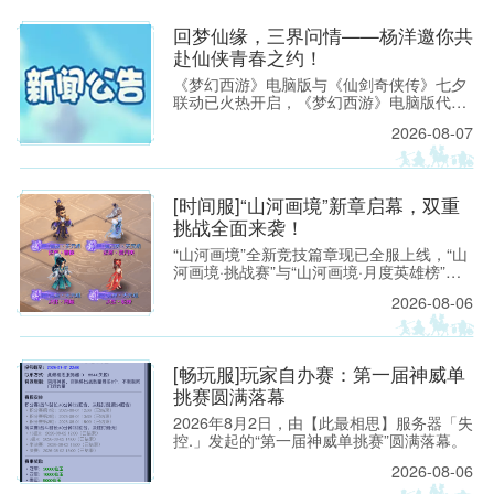
电脑版
涂山瞳大手办、青花瓷鬼将手办等典藏好
礼，让画境之内的实力荣耀，化为可以珍藏
回梦仙缘，三界问情——杨洋邀你共
的现实礼遇。
赴仙侠青春之约！
《梦幻西游》电脑版与《仙剑奇侠传》七夕
联动已火热开启，《梦幻西游》电脑版代言
人杨洋出镜拍摄的联动主题视频也已在全网
2026-08-07
同步上线。 视频以青春成长为情感主线，串
联起两大IP跨越时光的共同记忆，精准戳中
官方网
无数玩家的成长共鸣。
[时间服]“山河画境”新章启幕，双重
挑战全面来袭！
“山河画境”全新竞技篇章现已全服上线，“山
河画境·挑战赛”与“山河画境·月度英雄榜”两
大玩法同步放出。参与玩法不仅有机会获得
2026-08-06
特赦令牌、无双徽记等高价值道具，还能解
锁专属限时称谓、万界通廊摊位招牌装饰、
首领雕像庭院装饰等限定奖励。
站 - 网
[畅玩服]玩家自办赛：第一届神威单
挑赛圆满落幕
2026年8月2日，由【此最相思】服务器「失
控.」发起的“第一届神威单挑赛”圆满落幕。
2026-08-06