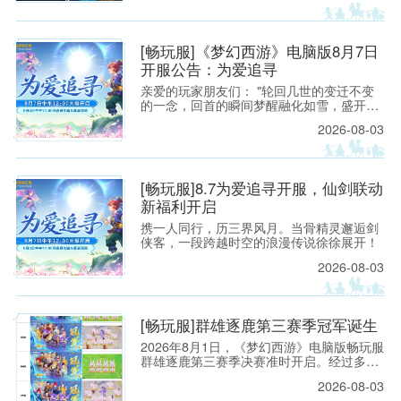
鼎之作
0，请各位玩家相互转告，并提前留意游戏
时间，以免造成不必要的损失。
[畅玩服]《梦幻西游》电脑版8月7日
开服公告：为爱追寻
亲爱的玩家朋友们： "轮回几世的变迁不变
的一念，回首的瞬间梦醒融化如雪，盛开为
你埋葬的誓言"——当这首熟悉的旋律响起，
2026-08-03
每一位曾初入建邺城、流连于长安城烟火中
的少侠，心头都会泛起阵阵涟漪。那一瞬的
悸动，是我们在锦瑟年华中与梦幻相遇的美
好，也是仙剑世界里那段刻骨铭心的宿命回
[畅玩服]8.7为爱追寻开服，仙剑联动
响。
新福利开启
携一人同行，历三界风月。当骨精灵邂逅剑
侠客，一段跨越时空的浪漫传说徐徐展开！
2026-08-03
[畅玩服]群雄逐鹿第三赛季冠军诞生
2026年8月1日，《梦幻西游》电脑版畅玩服
群雄逐鹿第三赛季决赛准时开启。经过多轮
激烈对战，五大组别冠军战队已经全部诞
2026-08-03
生。