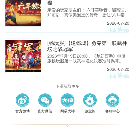
猴
亲爱的玩家朋友们： 六耳善聆音，能察理、
知前后；真假美猴王的传奇，更让“六耳猕
猴”成为西游世界中最具神秘色彩、也最令人
2026-07-20
遐想的名字之一。它既有洞察世事的机敏，
也有敢于迎难而上的锋芒，更有不服输、不
低头的豪气。
[畅玩服]【建邺城】勇夺第一联武神
坛之战冠军
2026年7月19日20:00，《梦幻西游》电脑
版畅玩服第一联武神坛总决赛准时揭幕。 一
方是来自【建邺城】的「山西刀削面￡」团
2026-07-20
队，他们一路披荆斩棘，挺进决赛，向着
【八零九零】战队的第一次大满贯发起冲
击。
下滑获取更多
官方微博
官方微信
网易大神
藏宝阁
客服中心