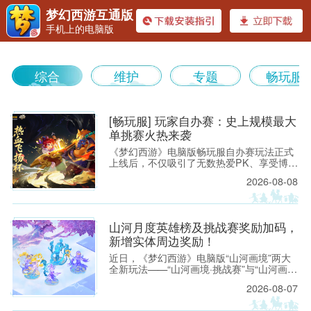
梦幻西游互通版
手机上的电脑版
《梦幻
综合
维护
专题
畅玩服
[畅玩服] 玩家自办赛：史上规模最大
单挑赛火热来袭
《梦幻西游》电脑版畅玩服自办赛玩法正式
上线后，不仅吸引了无数热爱PK、享受博弈
西游》
的少侠搭建专属赛事，还催生了不少观赏性
2026-08-08
拉满、热血激情的“1V1”单挑赛。近日，
【龙卷雨击】服务器的「热血飞扬」发起了
一场可供2048位少侠参与、总奖池超10万仙
玉的单挑赛，这也是梦幻西游有史以来组织
山河月度英雄榜及挑战赛奖励加码，
规模最大的单挑赛。
新增实体周边奖励！
近日，《梦幻西游》电脑版“山河画境”两大
全新玩法——“山河画境·挑战赛”与“山河画境
·月度英雄榜”已火热开启。 为激励三界少侠
2026-08-07
勇闯画境、挑战自我，我们为两大玩法新增
丰厚实物周边奖励，各位少侠将有机会赢取