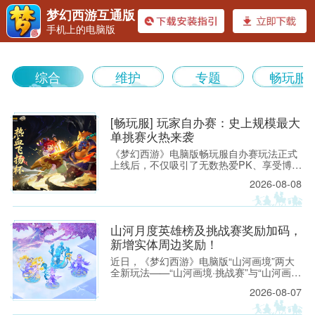
梦幻西游互通版
手机上的电脑版
《梦幻
综合
维护
专题
畅玩服
[畅玩服] 玩家自办赛：史上规模最大
单挑赛火热来袭
《梦幻西游》电脑版畅玩服自办赛玩法正式
上线后，不仅吸引了无数热爱PK、享受博弈
西游》
的少侠搭建专属赛事，还催生了不少观赏性
2026-08-08
拉满、热血激情的“1V1”单挑赛。近日，
【龙卷雨击】服务器的「热血飞扬」发起了
一场可供2048位少侠参与、总奖池超10万仙
玉的单挑赛，这也是梦幻西游有史以来组织
山河月度英雄榜及挑战赛奖励加码，
规模最大的单挑赛。
新增实体周边奖励！
近日，《梦幻西游》电脑版“山河画境”两大
全新玩法——“山河画境·挑战赛”与“山河画境
·月度英雄榜”已火热开启。 为激励三界少侠
2026-08-07
勇闯画境、挑战自我，我们为两大玩法新增
丰厚实物周边奖励，各位少侠将有机会赢取