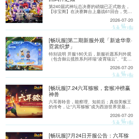
第240届武神坛总决赛的硝烟已正式散去，
【珍宝阁】在决赛舞台上鏖战61回合，凭借
精妙的战术设计与稳扎稳打的赛场运营，力
2026-07-20
克强敌【紫禁城】，再度捧起武神坛冠军奖
杯，重回武神之巅。 本场对决堪称武神坛战
术博弈的经典之战：禁选阶段双方针锋相
对，阵容选择各藏玄机；【珍宝阁】大胆启
[畅玩服]第二期新服外观「新途华章·
用莲台仙子普陀山精准反制咒师体系，面
霓裳织梦」
对“打蓝”阵容从容应对，最终凭借关键回合
的果断出击锁定胜局。
特别说明 开服180天后，新服祈愿系列外观
（包含御云揽胜系列祥瑞“凌霄瑞云”、“玄霆
瑞云”、“七彩祥云”、“九霄雷云”；霓裳织梦
2026-07-20
系列锦衣“仙境奇旅”、光环“琼华戏梦”、足
迹“灵灯踏星”），将上架霓裳宝阁“典藏”，少
侠可使用霓裳积分购买。 [畅玩服]第一期新
服外观「新途华章·御云揽胜」:https://xyq.
[畅玩服]7.24六耳猕猴，套猴冲榜赢
神兽
六耳善聆音，能察理、知前后；真假美猴王
的传奇，让“六耳猕猴”成为西游世界里最令
人遐想的名字之一。 今夏，这份机敏、锋芒
2026-07-20
与不服输的豪气将化作一场全新的三界邀约
——2026年7月24日 12:00《梦幻西游》电
脑版畅玩服【六耳猕猴】即将开启！
[畅玩服]7月24日开服公告：六耳猕