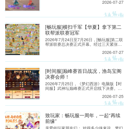
2026-07-27
行的维护工作。预计维护时间为上午8:00至
9:30，请各位玩家相互转告，并提前留意游
戏时间，以免造成不必要的损失。
[畅玩服]横扫千军【华夏】拿下第二
联帮派联赛冠军
2026年7月24日至7月26日，[畅玩服]第二联
帮派联赛总决赛正式开幕。经过三天紧张激
烈的对抗，来自【横扫千军】的【华夏】一
2026-07-27
路过关斩将，以全胜之姿拿下【将军令】的
【续集】，成功夺得本联冠军。
[时间服]巅峰赛首日战况，渔岛宝阁
决赛会师！
2026年7月25日，《梦幻西游》电脑版【时
间服】武神坛巅峰赛正式开启线下决赛。在
【钓鱼岛】与【曲阜孔庙】的对决中，【钓
2026-07-25
鱼岛】先是凭借一手精妙的打蓝阵容拿下赛
点，后又通过“三攻”阵容打穿【曲阜孔庙】
防线，以总比分2：0的成绩挺进决赛。
致玩家：畅玩服一周年，一起“再续
前缘”
亲爱的玩家朋友们： 对很多少侠来说，梦幻