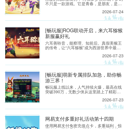
不只是一款游戏。它是青春，是朋友，是一
段很长很长的故事；也是无论过去多久，仍
2026-07-24
然想要“再回来看看”的地方。
[畅玩服]ROG联动开启，来六耳猕猴
新服赢好礼
六耳善聆音，能察理、知前后。真假美猴王
的传奇，让“六耳猕猴”成为西游世界中最令
人遐想的名字之一。
2026-07-23
[畅玩服]萌新专属排队加急，助你畅
游三界！
畅玩服上线以来，人气持续火爆，最高在线
突破390万，无数少侠从这里踏上了精彩的
西游之旅！ 如今，越来越多新朋友，也想亲
2026-07-23
自踏入三界，开启属于自己的梦幻征程。
网易支付多重好礼活动第十四期
使用网易支付免密充值点卡，多重福利，惊