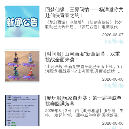
电脑版
涂山瞳大手办、青花瓷鬼将手办等典藏好
礼，让画境之内的实力荣耀，化为可以珍藏
回梦仙缘，三界问情——杨洋邀你共
的现实礼遇。
赴仙侠青春之约！
《梦幻西游》电脑版与《仙剑奇侠传》七夕
联动已火热开启，《梦幻西游》电脑版代言
人杨洋出镜拍摄的联动主题视频也已在全网
2026-08-07
同步上线。 视频以青春成长为情感主线，串
联起两大IP跨越时光的共同记忆，精准戳中
官方网
无数玩家的成长共鸣。
[时间服]“山河画境”新章启幕，双重
挑战全面来袭！
“山河画境”全新竞技篇章现已全服上线，“山
河画境·挑战赛”与“山河画境·月度英雄榜”两
大玩法同步放出。参与玩法不仅有机会获得
2026-08-06
特赦令牌、无双徽记等高价值道具，还能解
锁专属限时称谓、万界通廊摊位招牌装饰、
首领雕像庭院装饰等限定奖励。
站 - 网
[畅玩服]玩家自办赛：第一届神威单
挑赛圆满落幕
2026年8月2日，由【此最相思】服务器「失
控.」发起的“第一届神威单挑赛”圆满落幕。
2026-08-06