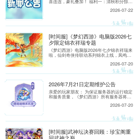
喜连连，豪礼叠加！ 福利一：清秋积分惊喜
放送 活动时间： 2026年8月4日8:00至2026
2026-07-22
年9月8日8:00 活动范围： 开服时间＞30天
服务器 活动规则： 1.
[时间服]《梦幻西游》电脑版2026七
夕限定锦衣祥瑞专题
《梦幻西游》电脑版2026年七夕锦衣祥瑞来
啦，仙剑奇侠传联动系列锦衣上线，凤鸣于
焰，化剑乘风！看来看看吧！
2026-07-20
2026年7月21日定期维护公告
亲爱的玩家朋友： 为保证服务器的运行稳定
和服务质量，《梦幻西游》所有服务器将于
2026年7月21日上午8:00停机，进行每周例
2026-07-20
行的维护工作。预计维护时间为上午8:00至
9:30，请各位玩家相互转告，并提前留意游
戏时间，以免造成不必要的损失。
[时间服]武神坛决赛回顾：珍宝阁重
回武神之巅