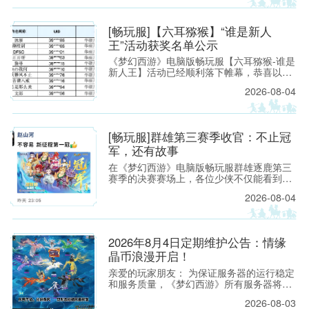
[畅玩服]【六耳猕猴】“谁是新人
易西游
王”活动获奖名单公示
《梦幻西游》电脑版畅玩服【六耳猕猴-谁是
新人王】活动已经顺利落下帷幕，恭喜以下
玩家获得[ROG玩家国度]周边奖励！ （活动
2026-08-04
详情如下：https://xyq.
[畅玩服]群雄第三赛季收官：不止冠
军，还有故事
题材扛
在《梦幻西游》电脑版畅玩服群雄逐鹿第三
赛季的决赛赛场上，各位少侠不仅能看到精
彩激烈的顶尖对决，赛场之外也同样看点满
2026-08-04
满。下面，就带各位少侠了解一下吧！
2026年8月4日定期维护公告：情缘
晶币浪漫开启！
亲爱的玩家朋友： 为保证服务器的运行稳定
和服务质量，《梦幻西游》所有服务器将于
2026年8月4日上午8:00停机，进行每周例行
2026-08-03
的维护工作。预计维护时间为上午8:00至9:3