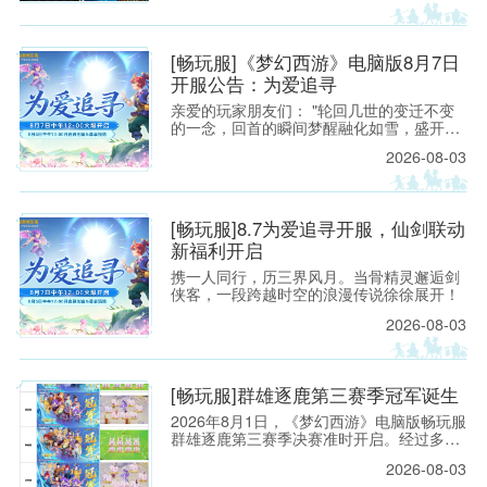
鼎之作
0，请各位玩家相互转告，并提前留意游戏
时间，以免造成不必要的损失。
[畅玩服]《梦幻西游》电脑版8月7日
开服公告：为爱追寻
亲爱的玩家朋友们： "轮回几世的变迁不变
的一念，回首的瞬间梦醒融化如雪，盛开为
你埋葬的誓言"——当这首熟悉的旋律响起，
2026-08-03
每一位曾初入建邺城、流连于长安城烟火中
的少侠，心头都会泛起阵阵涟漪。那一瞬的
悸动，是我们在锦瑟年华中与梦幻相遇的美
好，也是仙剑世界里那段刻骨铭心的宿命回
[畅玩服]8.7为爱追寻开服，仙剑联动
响。
新福利开启
携一人同行，历三界风月。当骨精灵邂逅剑
侠客，一段跨越时空的浪漫传说徐徐展开！
2026-08-03
[畅玩服]群雄逐鹿第三赛季冠军诞生
2026年8月1日，《梦幻西游》电脑版畅玩服
群雄逐鹿第三赛季决赛准时开启。经过多轮
激烈对战，五大组别冠军战队已经全部诞
2026-08-03
生。