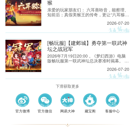
猴
亲爱的玩家朋友们： 六耳善聆音，能察理、
知前后；真假美猴王的传奇，更让“六耳猕
猴”成为西游世界中最具神秘色彩、也最令人
2026-07-20
遐想的名字之一。它既有洞察世事的机敏，
也有敢于迎难而上的锋芒，更有不服输、不
低头的豪气。
[畅玩服]【建邺城】勇夺第一联武神
坛之战冠军
2026年7月19日20:00，《梦幻西游》电脑
版畅玩服第一联武神坛总决赛准时揭幕。 一
方是来自【建邺城】的「山西刀削面￡」团
2026-07-20
队，他们一路披荆斩棘，挺进决赛，向着
【八零九零】战队的第一次大满贯发起冲
击。
下滑获取更多
官方微博
官方微信
网易大神
藏宝阁
客服中心