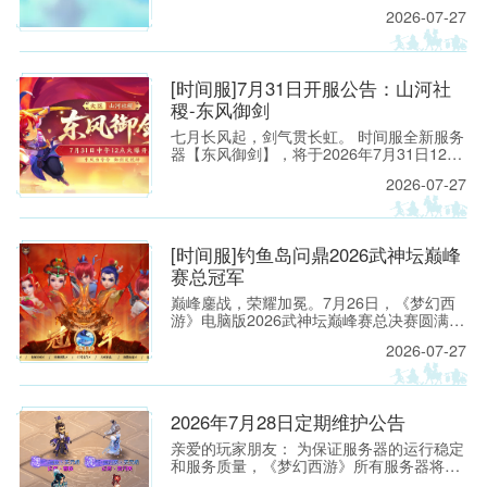
侠的热情参与！恭喜以下少侠获得活动实物
2026-07-27
大奖！
[时间服]7月31日开服公告：山河社
稷-东风御剑
七月长风起，剑气贯长虹。 时间服全新服务
器【东风御剑】，将于2026年7月31日12：
00正式开启！
2026-07-27
[时间服]钓鱼岛问鼎2026武神坛巅峰
赛总冠军
巅峰鏖战，荣耀加冕。7月26日，《梦幻西
游》电脑版2026武神坛巅峰赛总决赛圆满落
幕。
2026-07-27
2026年7月28日定期维护公告
亲爱的玩家朋友： 为保证服务器的运行稳定
和服务质量，《梦幻西游》所有服务器将于
2026年7月28日上午8:00停机，进行每周例