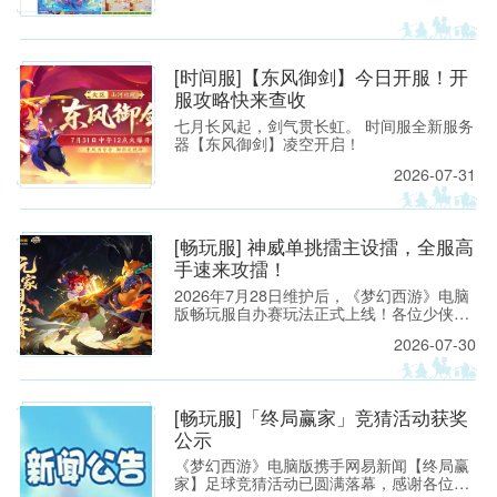
[时间服]【东风御剑】今日开服！开
服攻略快来查收
七月长风起，剑气贯长虹。 时间服全新服务
器【东风御剑】凌空开启！
2026-07-31
[畅玩服] 神威单挑擂主设擂，全服高
手速来攻擂！
2026年7月28日维护后，《梦幻西游》电脑
版畅玩服自办赛玩法正式上线！各位少侠只
需在游戏内按照指引提交办赛申请，就能快
2026-07-30
速开启属于自己的赛事。
[畅玩服]「终局赢家」竞猜活动获奖
公示
《梦幻西游》电脑版携手网易新闻【终局赢
家】足球竞猜活动已圆满落幕，感谢各位少