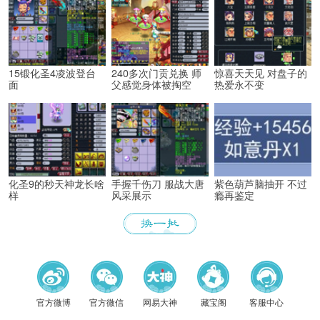
15锻化圣4凌波登台
240多次门贡兑换 师
惊喜天天见 对盘子的
面
父感觉身体被掏空
热爱永不变
化圣9的秒天神龙长啥
手握千伤刀 服战大唐
紫色葫芦脑抽开 不过
样
风采展示
瘾再鉴定
官方微博
官方微信
网易大神
藏宝阁
客服中心