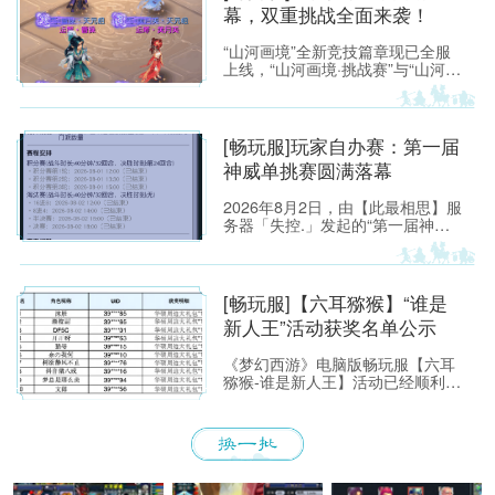
幕，双重挑战全面来袭！
“山河画境”全新竞技篇章现已全服
上线，“山河画境·挑战赛”与“山河画
境·月度英雄榜”两大玩法同步放
出。参与玩法不仅有机会获得特赦
令牌、无双徽记等高价值道具，还
能解锁专属限时称谓、万界通廊摊
[畅玩服]玩家自办赛：第一届
位招牌装饰、首领雕像庭院装饰等
神威单挑赛圆满落幕
限定奖励。
2026年8月2日，由【此最相思】服
务器「失控.」发起的“第一届神威
单挑赛”圆满落幕。
[畅玩服]【六耳猕猴】“谁是
新人王”活动获奖名单公示
《梦幻西游》电脑版畅玩服【六耳
猕猴-谁是新人王】活动已经顺利落
下帷幕，恭喜以下玩家获得[ROG
玩家国度]周边奖励！ （活动详情
如下：https://xyq.