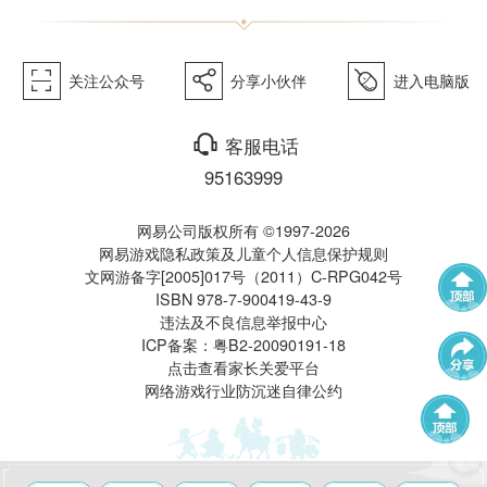
《梦幻
򰀁
򰀂
򰀄
关注公众号
分享小伙伴
进入电脑版
西游》
򰀃
客服电话
95163999
网易公司版权所有 ©1997-2026
网易游戏隐私政策及儿童个人信息保护规则
文网游备字[2005]017号（2011）C-RPG042号
ISBN 978-7-900419-43-9
电脑版
违法及不良信息举报中心
武神坛
帮派联赛
ICP备案：粤B2-20090191-18
点击查看家长关爱平台
网络游戏行业防沉迷自律公约
群雄逐鹿
全民PK赛
帮派精英赛
赛事中心