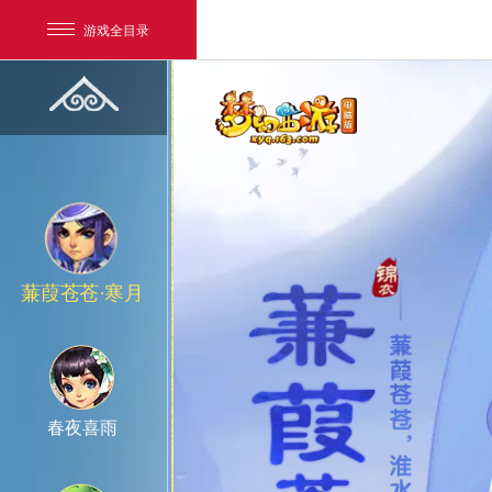
清竹雅韵·月笼
游戏全目录
千山暮雪
蒹葭苍苍·寒月
网易游戏
游戏爱好者
我的足迹：
梦幻西游电脑版
春夜喜雨