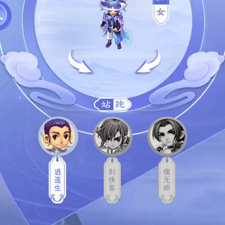
逍
剑
偃
遥
侠
无
生
客
师