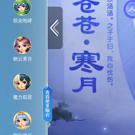
萌龙咆哮
栖云霁月
魔力双星