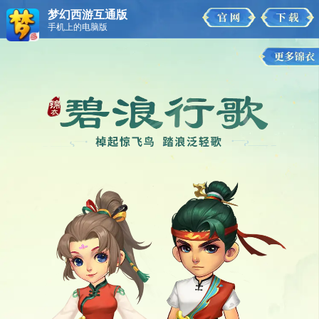
梦幻西游互通版
手机上的电脑版
碧浪行歌
摸鱼嗷喵
谷雨茶室