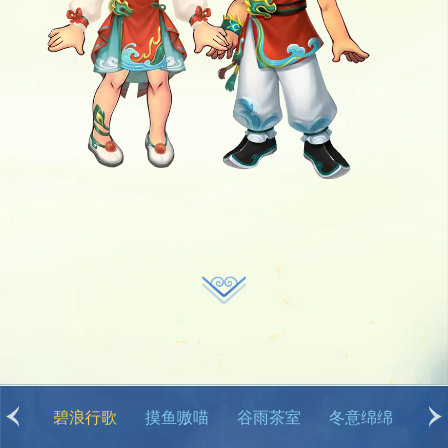
冬意绵绵
卡皮巴拉
丹枫云山
彩缕盈福
烟雨惊鸿
云鹤游霄
碧浪行歌
摸鱼嗷喵
谷雨茶室
冬意绵绵
卡