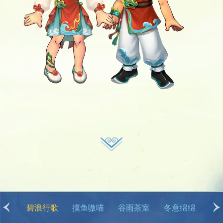
冬意绵绵
卡皮巴拉
丹枫云山
彩缕盈福
烟雨惊鸿
云鹤游霄
碧浪行歌
摸鱼嗷喵
谷雨茶室
冬意绵绵
卡