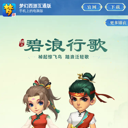
梦幻西游互通版
手机上的电脑版
碧浪行歌
摸鱼嗷喵
谷雨茶室